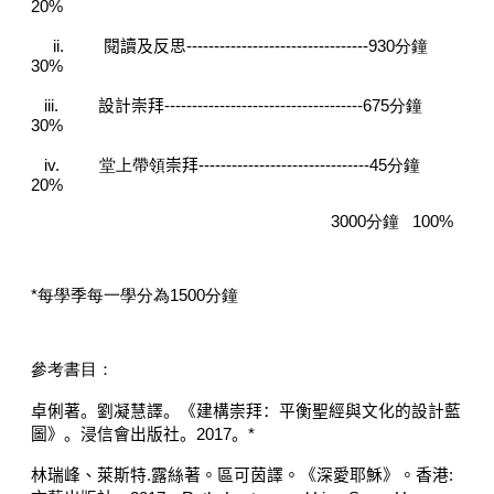
20%
ii.
閱
讀及反思
---------------------------------
930
分鐘
30%
iii.
設計崇拜
-------
-----------------------------675
分鐘
30%
iv.
堂上帶領
崇拜
-------------------------------45
分鐘
20%
3000
分鐘
100%
*每學季每一學分為1500分鐘
參考書目：
卓俐
著。劉凝慧譯。《建構崇拜：平衡聖經與文化的設計藍
圖》。浸信會出版社。
2017
。
*
林瑞峰、萊斯特
.
露絲著。區可茵譯。《深愛耶穌》。香港
: