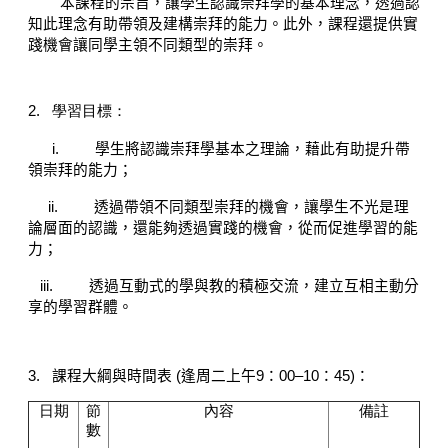
本課程的宗旨，讓學生認識崇拜學的基本理念，透過認
知此理念有助帶領及建構崇拜的能力。此外，課程還提供實
踐機會讓同學主領不同類型的崇拜。
2.
學習目標：
i.
學生將認識崇拜學基本之理論，藉此有助提升帶
領崇拜的能力；
ii.
透過帶領不同類型崇拜的機會，讓學生不光是理
論層面的認識，還能夠透過實踐的機會，從而促進學習的能
力；
iii.
透過互動式的學與教的積極交流，建立互相主動分
享的學習群體。
3.
課程
大綱
與時間表
(
逢周二上午
9
：
00–10
：
45)
：
日期
節
內
容
備註
數