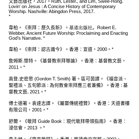
文藝出版社，
2017
。
Ruth, Lester., and Lim, Swee-Hong.
Lovin' on Jesus : A Concise History of Contemporary
Worship. Nashville: Abingdon Press, 2017.
*
韋柏。《崇拜：歷久長新》。
基道出版社
。
Robert E.
Webber, Ancient Future Worship: Proclaiming and Enacting
God
’
s
Narrative.
*
韋柏。《崇拜
：
認古識今》。香港
：
宣道
，
2000
。
*
詹姆斯
.
懷特。《基督教崇拜導論》。香港
：基督教
文藝
，
2011
。
*
高登
.
史密思
(Gordon T. Smith)
著
。
區可茵譯
。《
福音派、
聖禮派、五旬節派
:
為何教會崇拜應三者兼備
》。
香港
:
基
督教文藝
, 2021
。
*
傅士德著。袁達志譯。《屬靈傳統禮贊》。香港：天道書樓
有限公司，
2001
。
*
舒爾。《敬拜
Guide Book
：
現代敬拜帶領指南》。香港
：
浸信會
，
2013
。
*