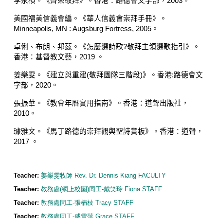
李永楨。《齊來敬拜》。香港：路德會文字部，
2003
。
美國福美信義會編
。
《華人信義會崇拜手冊》。
Minneapolis, MN : Augsburg Fortress, 2005
。
卓俐、布朗、邦茲。《怎麼選詩歌
?
敬拜主領選歌指引》。
香港
：基督教
文藝
，
2019
。
姜樂雯。《建立與重建
(
敬拜團隊三階段
)
》。香港
:
路德會文
字部
，
2020
。
張振華
。
《教會年曆實用指南》
。
香港：道聲出版社，
2010
。
璩雅文。《馬丁路德的崇拜觀與聖詩賞板》。香港
：
道聲
，
2017
。
Teacher:
姜樂雯牧師 Rev. Dr. Dennis Kiang FACULTY
Teacher:
教務處(網上校園)同工-戴笑玲 Fiona STAFF
Teacher:
教務處同工-張楠枝 Tracy STAFF
Teacher:
教務處同工-戚雪萍 Grace STAFF