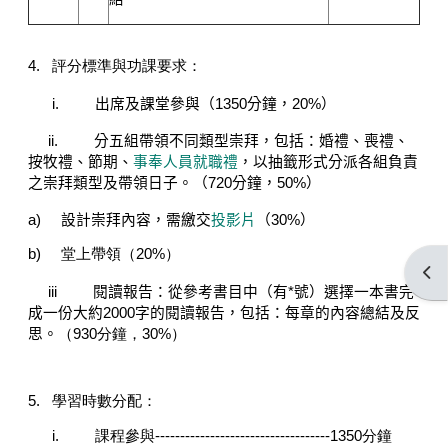
4.
評分標準與功課要求：
i.
出席及課堂參與（
1350
分鐘，
20%
）
ii.
分五組帶領不同類型崇拜，包括：婚禮、喪禮、
按牧禮、節期、
事奉人員就職禮
，以抽籤形式分派各組負責
之崇拜類型及帶領日子。（
720
分鐘，
50%
）
a)
設計崇拜內容，需繳交
投影片
（
30%
）
b)
堂上帶領（20%）
Open
iii
閱
讀報告：從參考書目中（有
*
號）選擇一本書完
成一份大約
2000
字的
閱
讀報告，包括：每章的內容總結及反
思。
（930分鐘，30%）
5.
學習時數分配：
i.
課程參與-----------------------------------
1350
分鐘