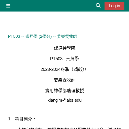
Skip to main content
Log in
Side panel
Toggle search 
PT503 -- 崇拜學 (2學分) -- 姜樂雯牧師
建道神學院
PT503
崇拜學
2023-2024
冬季（
2
學分）
姜樂雯牧師
實用神學部助理教授
kianglm@abs.edu
1.
科目簡介：