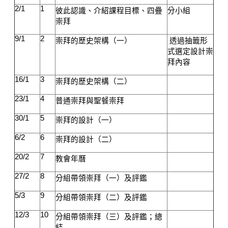
2/1
1
彼此認識、介紹課程目標、四疊
分小組
崇拜
9/1
2
崇拜的歷史架構（一）
透過抽籤形
式選定
設計崇
拜內容
16/1
3
崇拜的歷史架構（二）
23/1
4
普通崇拜與聖餐崇拜
30/1
5
崇拜的設計（一）
6/2
6
崇拜的設計（二）
20/2
7
教會年曆
27/2
8
分組帶領崇拜（一）
及評鑑
5/3
9
分組帶領崇拜（二）
及評鑑
12/3
10
分組帶領崇拜（三）
及評鑑
；總
結