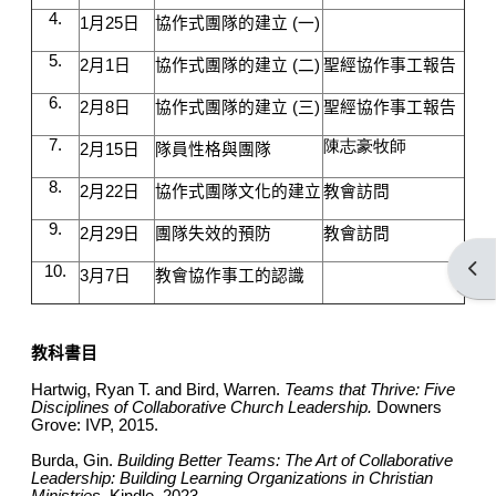
4.
1
月
25
日
協作式團隊的建立
(
一
)
5.
2
月
1
日
協作式團隊的建立
(
二
)
聖經協作事工報告
6.
2
月
8
日
協作式團隊的建立
(
三
)
聖經協作事工報告
7.
陳志豪牧師
2
月
15
日
隊員性格與團隊
8.
2
月
22
日
協作式團隊文化的建立
教會訪問
9.
2
月
29
日
團隊失效的預防
教會訪問
開啟
10.
3
月
7
日
教會協作事工的認識
教科書目
Hartwig, Ryan T. and Bird, Warren.
Teams that Thrive: Five
Disciplines of Collaborative Church Leadership.
Downers
Grove: IVP, 2015.
Burda, Gin.
Building Better Teams: The Art of Collaborative
Leadership: Building Learning Organizations in Christian