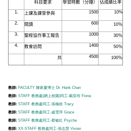
科目要求
學習時數（分鐘）
佔成績比率
1.
1500
10%
上課及課堂參與
2.
600
閱讀
10
％
3.
1000
聖經協作事工報告
30
％
4.
1400
教會訪問
50
％
4500
共
100
％
教師:
FACULTY 陳家慶博士 Dr. Hank Chan
教師:
STAFF 教務處(網上校園)同工-戴笑玲 Fiona
教師:
STAFF 教務處同工-張楠枝 Tracy
教師:
STAFF 教務處同工-戚雪萍 Grace
教師:
STAFF 教務處同工-蔡敏紅 Psyche
教師:
XX-STAFF 教務處同工-張志慧 Vivian