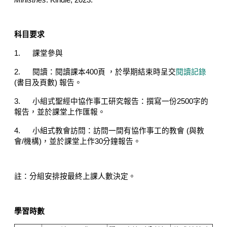
Ministries
. Kindle, 2023.
科目要求
1.
課堂參與
2.
閱讀：閱讀課本4
00
頁 ，於學期結束時呈交
閱讀記錄
(
書目及頁數
)
報告。
3.
小組式聖經中協作事工研究報告：撰寫一份
2500
字的
報告，並於課堂上作匯報。
4.
小組式教會訪問：訪問一間有協作事工的教會
(
與教
會
/
機構
)
，並於課堂上作
30
分鐘報告。
註：分組安排按最終上課人數決定。
學習時數