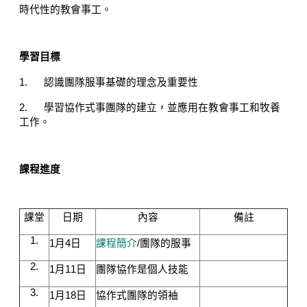
時代性的教會事工。
學習目標
1.
認識團隊服事基礎的理念及重要性
2.
學習協作式事團隊的建立，並應用在教會事工和牧養
工作。
課程進度
課堂
日期
內容
備註
1.
1
月
4
日
課程簡介
/
團隊的服事
2.
1
月
11
日
團隊協作是個人技能
3.
1
月
18
日
協作式團隊的領袖