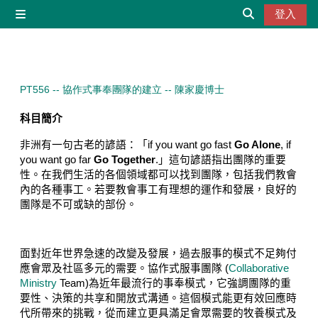
跳至主內容
登入
側板
切換搜尋輸入
PT556 -- 協作式事奉團隊的建立 -- 陳家慶博士
科目簡介
非洲有一句古老的諺語：「
if you want go fast
Go Alone
, if
you want go far
Go Together
.
」這句諺語指出團隊的重要
性。在我們生活的各個領域都可以找到團隊，包括我們教會
內的各種事工。若要教會事工有理想的運作和發展，良好的
團隊是不可或缺的部份。
面對近年世界急速的改變及發展，過去服事的模式不足夠付
應會眾及社區多元的需要。協作式服事團隊
(
Collaborative
Ministry
Team)
為近年最流行的事奉模式，它強調團隊的重
要性、決策的共享和開放式溝通。這個模式能更有效回應時
代所帶來的挑戰，從而建立更具滿足會眾需要的牧養模式及