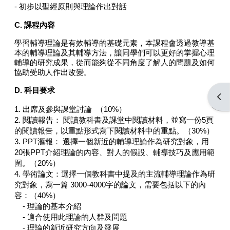
- 初步以聖經原則與理論作出對話
C. 課程內容
學習輔導理論是有效輔導的基礎元素，本課程會透過教導基
本的輔導理論及其輔導方法，讓同學們可以更好的掌握心理
輔導的研究成果，從而能夠從不同角度了解人的問題及如何
協助受助人作出改變。
D. 科目要求
Open
1. 出席及參與課堂討論 （10%）
2. 閱讀報告： 閱讀教科書及課堂中閱讀材料，並寫一份5頁
的閱讀報告，以重點形式寫下閱讀材料中的重點。（30%）
3. PPT滙報： 選擇一個新近的輔導理論作為研究對象，用
20張PPT介紹理論的內容、對人的假設、輔導技巧及應用範
圍。（20%）
4. 學術論文：選擇一個教科書中提及的主流輔導理論作為研
究對象，寫一篇 3000-4000字的論文，需要包括以下的內
容：（40%）
- 理論的基本介紹
- 適合使用此理論的人群及問題
- 理論的新近研究方向及發展