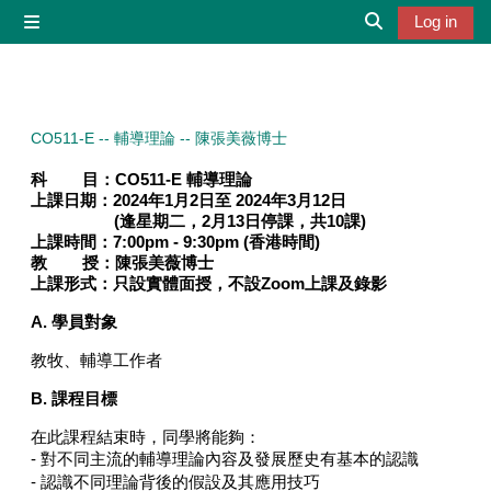
Skip to main content
Log in
Side panel
Toggle search 
CO511-E -- 輔導理論 -- 陳張美薇博士
科 目：
CO511-E 輔導理論
上課日期：2024年1月2日至 2024年3月12日
(逢星期二，2月13日停課，共10課)
上課時間：7
:00pm - 9:30pm (
香港時間
)
教 授：
陳張美薇博士
上課形式：只設實體面授，不設Zoom上課及錄影
A.
學員對象
教牧、輔導工作者
B. 課程目標
在此課程結束時，同學將能夠：
- 對不同主流的輔導理論內容及發展歷史有基本的認識
- 認識不同理論背後的假設及其應用技巧