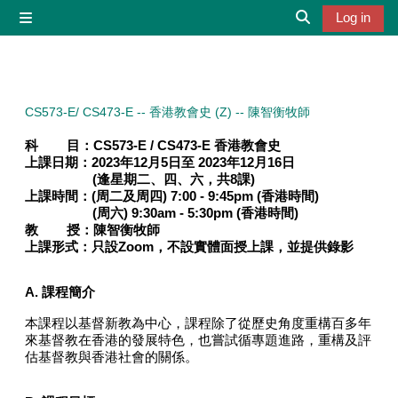
Skip to main content
Log in
Side panel
Toggle search 
CS573-E/ CS473-E -- 香港教會史 (Z) -- 陳智衡牧師
科 目：
CS573-E / CS473-E
香港教會史
上課日期：
2023年12月5日至 2023年12月16日
(逢星期二、四、六，共8課)
上課時間：(周二及周四) 7
:00
- 9:45pm (
香港時間
)
(周六) 9:30am - 5:30pm
(
香港時間
)
教 授：
陳智衡牧師
上課形式：
只設Zoom，
不設實體面授上課，並提供錄影
A. 課程簡介
本課程以基督新教為中心，課程除了從歷史角度重構百多年
來基督教在香港的發展特色，也嘗試循專題進路，重構及評
估基督教與香港社會的關係。