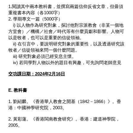
1.閱讀其中兩本教科書，並撰寫兩篇信仰反省文章，但毋須
重複書本內容（各1000字）
2. 學期專文一篇（5000字）
i) 以人物作為研究對象，探討他對宗派教會（非某一個地
方堂會）／機構／社會／時代等有什麼貢獻和影響。人物可
以是牧者，也可以是重要的信徒領袖。
ii) 在引言中，要說明研究對象的重要性，以及透過研究該
牧者／信徒領袖來問一個什麼問題。
iii) 研究對象必須已經安息主懷。
iv) 若同學對人物以外的題目有興趣，可先詢問老師意見
交功課日期：2024年2月16日
E.
教科書
1. 劉紹麟。《香港華人教會之開基（1842－1866）》。香
港：中國神學研究院，2003。
2. 黃彩蓮。《香港閩南教會研究》。香港：建道神學院，
2005。