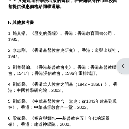
＊＊ 凡是建道神學院出版的書籍，在長洲或灣仔市區校園
都提供優惠價格給同學選購。
F. 其他參考書
1. 施其樂。《歷史的覺醒》。香港：香港教育圖書公司，
1999。
2. 李志剛。《香港基督教會史研究》。香港：道聲出版社，
1987。
Open
3. 劉粵聲編。《香港基督教會史》。香港：香港基督教聯
會，1941年；香港浸信教會，1996年重排增訂。
4. 劉紹麟。《香港華人教會之開基（1842－1866）》。香
港：中國神學研究院，2003 。
5. 劉紹麟。《中華基督教會合一堂史：從1843年建基到現
在》。香港：中華基督教會合一堂，2003。
6. 梁家麟。《福音與麵包──基督教在五十年代的調景
嶺》。香港：建道神學院，2000。