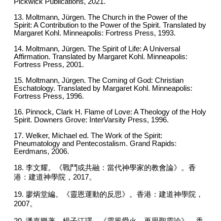
Pickwick Publications, 2021.
13. Moltmann, Jürgen. The Church in the Power of the
Spirit: A Contribution to the Power of the Spirit. Translated by
Margaret Kohl. Minneapolis: Fortress Press, 1993.
14. Moltmann, Jürgen. The Spirit of Life: A Universal
Affirmation. Translated by Margaret Kohl. Minneapolis:
Fortress Press, 2001.
15. Moltmann, Jürgen. The Coming of God: Christian
Eschatology. Translated by Margaret Kohl. Minneapolis:
Fortress Press, 1996.
16. Pinnock, Clark H. Flame of Love: A Theology of the Holy
Spirit. Downers Grove: InterVarsity Press, 1996.
17. Welker, Michael ed. The Work of the Spirit:
Pneumatology and Pentecostalism. Grand Rapids:
Eerdmans, 2006.
18. 李文耀。《戰鬥或共融：當代神學家的教會論》。香
港：建道神學院，2017。
19. 廖炳堂編。《靈恩運動的反思》。香港：建道神學院，
2007。