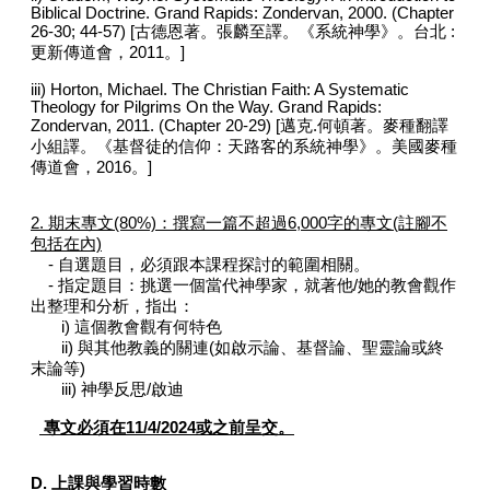
Biblical Doctrine. Grand Rapids: Zondervan, 2000. (Chapter
26-30; 44-57) [古德恩著。張麟至譯。《系統神學》。台北 :
更新傳道會，2011。]
iii) Horton, Michael. The Christian Faith: A Systematic
Theology for Pilgrims On the Way. Grand Rapids:
Zondervan, 2011. (Chapter 20-29) [邁克.何頓著。麥種翻譯
小組譯。《基督徒的信仰：天路客的系統神學》。美國麥種
傳道會，2016。]
2. 期末專文(80%)：撰寫一篇不超過6,000字的專文(註腳不
包括在內)
- 自選題目，必須跟本課程探討的範圍相關。
- 指定題目：挑選一個當代神學家，就著他/她的教會觀作
出整理和分析，指出：
i) 這個教會觀有何特色
ii) 與其他教義的關連(如啟示論、基督論、聖靈論或終
末論等)
iii) 神學反思/啟迪
專文必須在11/4/2024或之前呈交。
D. 上課與學習時數