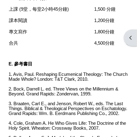
上課 (9堂，每堂2小時45分鐘)
1,500 分鐘
課本閱讀
1,200分鐘
專文寫作
1,800分鐘
Open
合共
4,500分鐘
E. 參考書目
1. Avis, Paul. Reshaping Ecumenical Theology: The Church
Made Whole? London: T&T Clark, 2010.
2. Bock, Darrell L. ed. Three Views on the Millennium &
Beyond. Grand Rapids: Zondervan, 1999.
3. Braaten, Carl E., and Jenson, Robert W., eds. The Last
Things. Biblical & Theological Perspectives on Eschatology.
Grand Rapids: Wm. B. Eerdmans Publishing Co., 2002.
4. Cole, Graham A. He Who Gives Life: The Doctrine of the
Holy Spirit. Wheaton: Crossway Books, 2007.