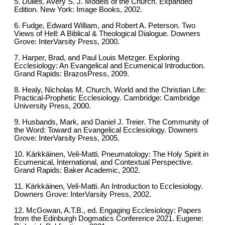
5. Dulles, Avery S. J. Models of the Church. Expanded
Edition. New York: Image Books, 2002.
6. Fudge, Edward William, and Robert A. Peterson. Two
Views of Hell: A Biblical & Theological Dialogue. Downers
Grove: InterVarsity Press, 2000.
7. Harper, Brad, and Paul Louis Metzger. Exploring
Ecclesiology: An Evangelical and Ecumenical Introduction.
Grand Rapids: BrazosPress, 2009.
8. Healy, Nicholas M. Church, World and the Christian Life:
Practical-Prophetic Ecclesiology. Cambridge: Cambridge
University Press, 2000.
9. Husbands, Mark, and Daniel J. Treier. The Community of
the Word: Toward an Evangelical Ecclesiology. Downers
Grove: InterVarsity Press, 2005.
10. Kärkkäinen, Veli-Matti. Pneumatology: The Holy Spirit in
Ecumenical, International, and Contextual Perspective.
Grand Rapids: Baker Academic, 2002.
11. Kärkkäinen, Veli-Matti. An Introduction to Ecclesiology.
Downers Grove: InterVarsity Press, 2002.
12. McGowan, A.T.B., ed. Engaging Ecclesiology: Papers
from the Edinburgh Dogmatics Conference 2021. Eugene: