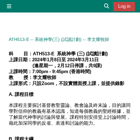
Skip to main content
Log in
Side panel
Toggle search 
ATH513-E -- 系統神學(三) (試讀計劃) -- 李文耀牧師
科 目：A
TH513-E 系統神學 (三)
(試讀計劃)
上課日期：
2024年1月8日至 2024年3月11日
(逢星期一，2月12日停課，共9課)
上課時間：7
:00pm - 9:45pm (
香港時間
)
教 授：李文耀牧
師
上課形式：
只設Zoom，不設實體面授上課，並提供錄影
A.
課程目標
本課程主要探討基督教聖靈論、教會論及終末論，目的讓同
學對信仰的教義有基本認識，知道每個教義的聖經根據，並
了解當代神學的討論與發展。課程特別安排堂上討論時間，
藉此加深同學的反省、表達和討論的能力。
B. 課程大綱