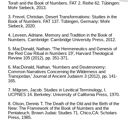
Torah and the Book of Numbers. FAT 2. Reihe 62. Tübingen:
Mohr Siebeck, 2013.
3. Frevel, Christian. Desert Transformations: Studies in the
Book of Numbers. FAT 137. Tübingen, Germany: Mohr
Siebeck, 2020.
4. Leveen, Adriane. Memory and Tradition in the Book of
Numbers. Cambridge: Cambridge University Press, 2012.
5. MacDonald, Nathan. ‘The Hermeneutics and Genesis of
the Red Cow Ritual in Numbers 19’, Harvard Theological
Review 105 (2012), pp. 351-371.
6. MacDonald, Nathan. ‘Numbers and Deuteronomy:
Common Narratives Concerning the Wilderness and
Transjordan,’ Journal of Ancient Judaism 3 (2012), pp. 141-
165.
7. Milgrom, Jacob. Studies in Levitical Terminology, I.
UCPNES 14. Berkeley: University of California Press, 1970.
8. Olson, Dennis T. The Death of the Old and the Birth of the
New: The Framework of the Book of Numbers and the
Pentateuch. Brown Judaic Studies 71. Chico,CA: Scholars
Press, 1985.