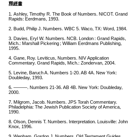
釋經書
1. Ashley, Timothy R. The Book of Numbers. NICOT. Grand
Rapids: Eerdmans, 1993.
2. Budd, Philip J. Numbers. WBC 5. Waco, TX: Word, 1984.
3. Davies, Eryl W. Numbers. NCB. London : Grand Rapids,
Mich.: Marshall Pickering ; William Eerdmans Publishing,
1995.
4. Gane, Roy. Leviticus, Numbers. NIV Application
Commentary. Grand Rapids, Mich.: Zondervan, 2004.
5. Levine, Baruch A. Numbers 1-20. AB 4A. New York:
Doubleday, 1993.
6. ———. Numbers 21-36. AB 4B. New York: Doubleday,
2000.
7. Milgrom, Jacob. Numbers. JPS Torah Commentary.
Philadelphia: The Jewish Publication Society of America,
1990.
8. Olson, Dennis T. Numbers. Interpretation. Louisville: John
Knox, 1996.
9. Wenham, Gordon J. Numbers. Old Testament Guides.