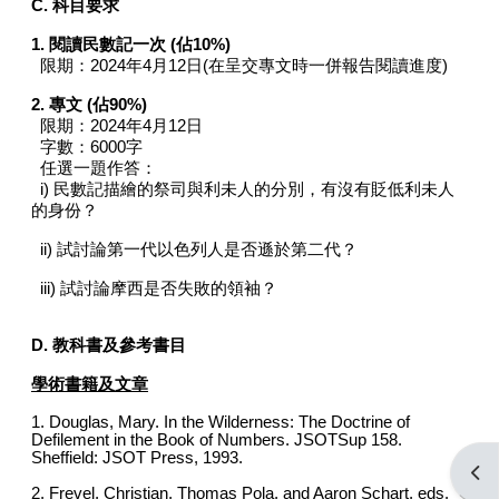
C. 科目要求
1. 閱讀民數記一次 (佔10%)
限期：2024年4月12日(在呈交專文時一併報告閱讀進度)
2. 專文 (佔90%)
限期：2024年4月12日
字數：6000字
任選一題作答：
i) 民數記描繪的祭司與利未人的分別，有沒有貶低利未人
的身份？
ii) 試討論第一代以色列人是否遜於第二代？
iii) 試討論摩西是否失敗的領袖？
D.
教科書及參考書目
學術書籍及文章
1. Douglas, Mary. In the Wilderness: The Doctrine of
Defilement in the Book of Numbers. JSOTSup 158.
Sheffield: JSOT Press, 1993.
Open
2. Frevel, Christian, Thomas Pola, and Aaron Schart, eds.