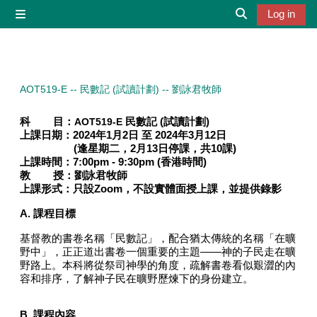
Skip to main content
Log in
Side panel
Toggle search 
AOT519-E -- 民數記 (試讀計劃) -- 劉詠君牧師
科 目：
AOT519-E
民數記
(試讀計劃)
上課日期：
2024年1月2日 至 2024年3月12日
(逢星期二，2月13日停課，共10課)
上課時間：7
:00pm - 9:30pm (
香港時間
)
教 授：
劉詠君牧師
上課形式：
只設Zoom，不設實體面授上課，並提供錄影
A.
課程目標
基督教的書卷名稱「民數記」，配合猶太傳統的名稱「在曠
野中」，正正道出書卷一個重要的主題——神的子民走在曠
野路上。本科將從祭司神學的角度，疏解書卷看似艱澀的內
容和排序，了解神子民在曠野歷煉下的身份建立。
B.
課程內容