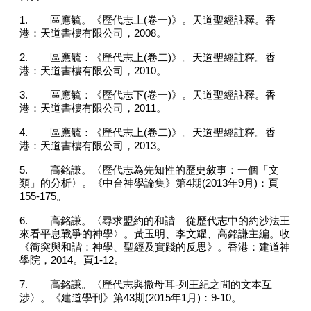
1.
區應毓。《歷代志上
(
卷一
)
》。天道聖經註釋。香
港：天道書樓有限公司，
2008
。
2.
區應毓：《歷代志上
(
卷二
)
》。天道聖經註釋。香
港：天道書樓有限公司，
2010
。
3.
區應毓：《歷代志下
(
卷一
)
》。天道聖經註釋。香
港：天道書樓有限公司，
2011
。
4.
區應毓：《歷代志上
(
卷二
)
》。天道聖經註釋。香
港：天道書樓有限公司，
2013
。
5.
高銘謙。〈歷代志為先知性的歷史敘事：一個「文
類」的分析〉。《中台神學論集》第
4
期
(2013
年
9
月
)
：頁
155-175
。
6.
高銘謙。〈尋求盟約的和諧
–
從歷代志中的約沙法王
來看平息戰爭的神學〉。黃玉明、李文耀、高銘謙主編。收
《衝突與和諧：神學、聖經及實踐的反思》。香港：建道神
學院，
2014
。頁
1-12
。
7.
高銘謙。〈歷代志與撒母耳
-
列王紀之間的文本互
涉〉。《建道學刊》第
43
期
(2015
年
1
月
)
：
9-10
。