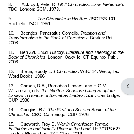
8.
Ackroyd, Peter R.
I & II Chronicles, Ezra, Nehemiah
.
TBC. London: SCM, 1973.
9.
———.
The Chronicler in His Age
. JSOTSS 101.
Sheffield: JSOT, 1991.
10.
Beentjes, Pancratius Comelis.
Tradition and
Transformation in the Book of Chronicles
. Boston: Brill,
2008.
11.
Ben Zvi, Ehud.
History, Literature and Theology in the
Book of Chronicles
. London; Oakville, CT: Equinox Pub.,
2006.
12.
Braun, Roddy L.
1 Chronicles
. WBC 14. Waco, Tex:
Word Books, 1986.
13.
Carson, D.A., Barnabas Lindars, and H.G.M.
Open
Williamson, eds.
It Is Written: Scripture Citing Scripture:
Essays in Honour of Barnabas Lindars, SSF
. Cambridge:
CUP, 1988.
14.
Coggins, R.J.
The First and Second Books of the
Chronicles
. CBC. Cambridge: CUP, 1976.
15.
Cudworth, Troy D.
War in Chronicles: Temple
Faithfulness and Israel’s Place in the Land
. LHB/OTS 627.
London: Bloomsbury T&T Clark, 2016.