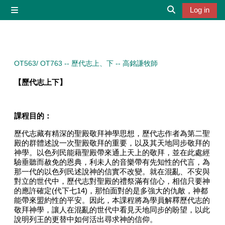
Skip to main content
Log in
Side panel
Toggle search 
OT563/ OT763 -- 歷代志上、下 -- 高銘謙牧師
【歷代志上下】
課程目的：
歷代志藏有精深的聖殿敬拜神學思想，歷代志作者為第二聖
殿的群體述說一次聖殿敬拜的重要，以及其天地同步敬拜的
神學。以色列民能藉聖殿帶來通上天上的敬拜，並在此處經
驗垂聽而赦免的恩典，利未人的音樂帶有先知性的代言，為
那一代的以色列民述說神的信實不改變。就在混亂、不安與
對立的世代中，歷代志對聖殿的禮祭滿有信心，相信只要神
的應許確定
(
代下七
14)
，那怕面對的是多強大的仇敵，神都
能帶來盟約性的平安。因此，本課程將為學員解釋歷代志的
敬拜神學，讓人在混亂的世代中看見天地同步的盼望，以此
說明列王的更替中如何活出尋求神的信仰。