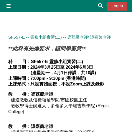
Skip to main content
Log in
Side panel
Toggle search 
SF557-E -- 靈修小組實習(二) -- 梁荔馨老師/ 譚嘉茵老師
**此科有先修要求，請同學留意**
科 目：
SF557-E 靈修小組實習(二)
上課日期：
2024年3月25日至 2024年6月3日
(逢星期一，4月1日停課，共10課)
上課時間：7
:00pm - 9:30pm (
香港時間
)
上課形式：
只設實體面授，不設Zoom上課及錄影
教 授：
梁荔馨老師
- 建道教牧及信徒領袖學院/市區校園主任
- 教牧學博士候選人，多倫多大學瑞吉斯學院 (Regis
College)
教 授：
譚嘉茵老師