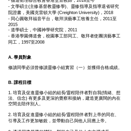
循道衛理聯合教會香港堂宣教師，2018至今
-
- 文學碩士(主修基督教靈修學)、靈修指導及指導退省研究
院證書，美國克雷頓大學 (Creighton University)，2018
- 同心圓敬拜福音平台，敬拜演藝事工牧養主任，2011至
2015
- 道學碩士，中國神學研究院，2011
- 香港學園傳道會，校園事工部同工、敬拜者使團演藝事工
同工，1997至2008
A. 學員對象
修讀同學必須曾修讀靈修小組實習（一）並獲得合格成績。
B. 課程目標
1. 培育及促進靈修小組的組長∕靈程陪伴者對自我(情緒、想
法、信念) 有更多及更深的覺察和接納，建造更廣闊的內在
空間去陪伴別人。
2. 培育及促進靈修小組的組長∕靈程陪伴者對上帝的同在、
引導及工作更加敏銳，並帶動自己與他人回應上帝。