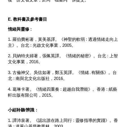
E. 教科書及參考書目
情緒與靈修 :
1. 羅伯費彬著，黃美基譯。《神聖的軟弱 : 透過情緒走向上
主》。台北 : 光啟文化事業，2005。
2. 貝納特夫婦著，張佩英譯。《情緒的秘密》。台北 : 上智
文化事業，2016。
3. 古倫神父、吳信如著，鄭玉英譯。《情緒․有關係》。台
北 : 南與北文化出版社，2016。
4. 葛琳卡著。《情緒四重奏 : 超越自我潛能》。香港 : 紙藝
軒出版有限公司，2015。
小組聆聽∕辨識：
1. 譚沛泉著。《認出誰在路上同行 : 靈修指導的實踐》。香
港 : 道風山基督教叢林，2003。