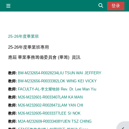
跳到主要内容
登录
停靠面板
切换搜索输入
25-26年度畢業班
25-26年度畢業班專用
應屆 畢業事務籌備委員會
(
畢籌
) 資訊
教师:
BM-M232654-R0028234LIU TSUN WAI JEFFERY
教师:
BM-M232656-R0033382LOK WING KEI VICKY
教师:
FACULTY-AL-李文耀牧師 Rev. Dr. Lee Man Yiu
教师:
M26-M232601-R0033407LAM KA MAN
教师:
M26-M232602-R0028471LAM YAN CHI
教师:
M26-M232605-R0033377LEE SI NOK
教师:
M2A-M232609-R0033408YUEN TSZ CHING