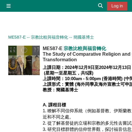
Skip to main content
Log in
Side panel
Toggle search 
ME587-E -- 宗教比較與福音轉化 -- 簡國基博士
ME587-E
宗教比較與福音轉化
The Study of Comparative Religion and
Transformation
上課日期：
2024年12月9日至2024年12月13日
(星期一至星期五，共5課)
上課時間：10
:00am - 5:00pm (
香港時間
) (
中
上課形式：
實體 (海外同學及
海外
宣教士可申請
教授：
簡國基博士
A. 課程目標
1. 瞭解不同信仰系統（例如基督教、伊斯蘭
近和不同之處。
2. 從了解基督徒的立場和宗教的多元性去嘗
3. 研究目標群體的信仰世界觀，探討福音信