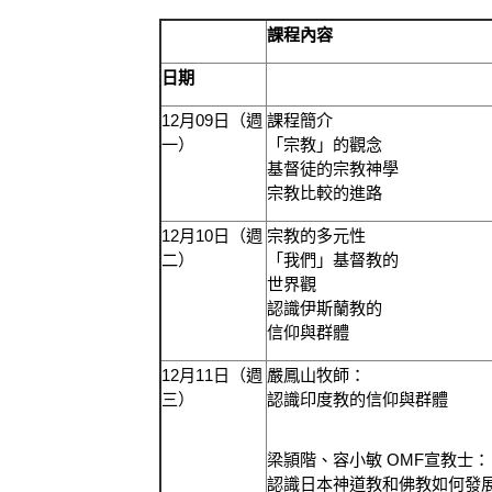
課程內容
日期
12
月
09
日（週
課程簡介
一）
「宗教」的觀念
基督徒的宗教神學
宗教比較的進路
12
月
10
日（週
宗教的多元性
二）
「我們」基督教的
世界觀
認識
伊斯蘭教
的
信仰與群體
12
月
11
日（週
嚴鳳山牧師：
三）
認識印度教的信仰與群體
梁頴階、容小敏
OMF
宣教士：
認識日本
神道教和佛教如何發