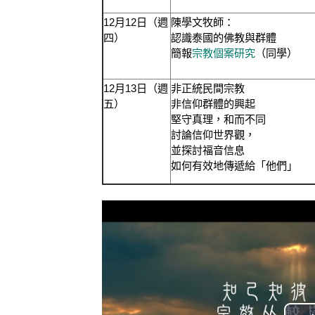
12
月
12
日（週
陳學文牧師：
四）
認識泰國的佛教與群體
簡報
宗教個案研究
（同學）
12
月
13
日（週
非正統民間宗教
五）
非信仰群體的興起
堅守真理，和而不同
討論信仰世界觀，
並探討福音信息
如何有效地傳遞給「他們」