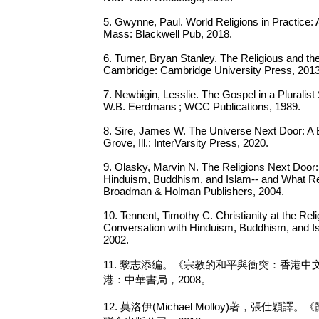
5. Gwynne, Paul. World Religions in Practice:
Mass: Blackwell Pub, 2018.
6. Turner, Bryan Stanley. The Religious and the
Cambridge: Cambridge University Press, 2013
7. Newbigin, Lesslie. The Gospel in a Pluralis
W.B. Eerdmans ; WCC Publications, 1989.
8. Sire, James W. The Universe Next Door: A 
Grove, Ill.: InterVarsity Press, 2020.
9. Olasky, Marvin N. The Religions Next Doo
Hinduism, Buddhism, and Islam-- and What Rep
Broadman & Holman Publishers, 2004.
10. Tennent, Timothy C. Christianity at the Re
Conversation with Hinduism, Buddhism, and I
2002.
11. 黎志添編。《宗教的和平與衝突：香港
港：中華書局，2008。
12. 莫洛伊(Michael Molloy)著，