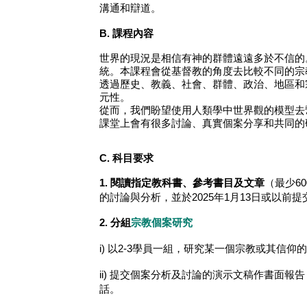
溝通和辯道。
B. 課程內容
世界的現況是相信有神的群體遠遠多於不信的
統。本課程會從基督教的角度去比較不同的宗
透過歷史、教義、社會、群體、政治、地區和
元性。
從而，我們盼望使用人類學中世界觀的模型去
課堂上會有很多討論、真實個案分享和共同的
C. 科目要求
1. 閱讀指定教科書、參考書目及文章
（最少6
的討論與分析，並於2025年1月13日或以前提
2. 分組
宗教個案研究
i) 以2-3學員一組，研究某一個宗教或其信
ii) 提交個案分析及討論的演示文稿作書面報
話。