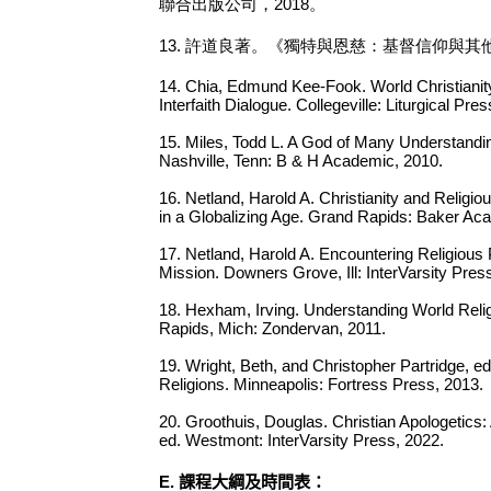
聯合出版公司，2018。
13. 許道良著。《獨特與恩慈：基督信仰與其
14. Chia, Edmund Kee-Fook. World Christiani
Interfaith Dialogue. Collegeville: Liturgical Pre
15. Miles, Todd L. A God of Many Understandi
Nashville, Tenn: B & H Academic, 2010.
16. Netland, Harold A. Christianity and Religi
in a Globalizing Age. Grand Rapids: Baker Ac
17. Netland, Harold A. Encountering Religious 
Mission. Downers Grove, Ill: InterVarsity Pres
18. Hexham, Irving. Understanding World Relig
Rapids, Mich: Zondervan, 2011.
19. Wright, Beth, and Christopher Partridge, e
Religions. Minneapolis: Fortress Press, 2013.
20. Groothuis, Douglas. Christian Apologetics:
ed. Westmont: InterVarsity Press, 2022.
E.
課程大綱及時間表：