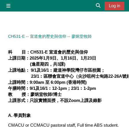
Skip to main content
Log in
Side panel
Toggle search 
CH531-E -- 宣道會的歷史與信仰 -- 廖炳堂牧師
科 目：CH531-E 宣道會的歷史與信仰
上課日期：2025年1月9日、1月16日、1月23日
(逢星期四，共3課)
上課地點： 9
/1及16/1︰建道神學院灣仔市區校園
；
23/1︰
區聯會宣道中心（尖沙咀柯士甸路22-
上課時間：
9:00am 至 6:00pm
(
香港時間
)
午膳時間︰9/1及16/1︰12-1pm；23/1︰1-2pm
教 授：廖炳堂牧師/博士
上課形式：只設實體面授，不設Zoom上課及錄影
A. 學員對象
CMACU or CCMACU pastoral staff, Full time ABS student.