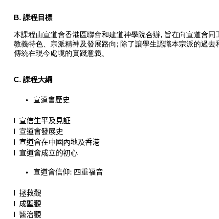
B. 課程目標
本課程由宣道會香港區聯會和建道神學院合辦, 旨在向宣道會
教義特色、宗派精神及發展路向; 除了讓學生認識本宗派的過去
傳統在現今處境的實踐意義。
C. 課程大綱
宣道會歷史
l
宣信生平及見証
l
宣道會發展史
l
宣道會在中國內地及香港
l
宣道會成立的初心
宣道會信仰
:
四重福音
l
拯救觀
l
成聖觀
l
醫治觀