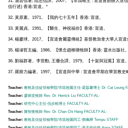
31. 湯普信著; 陸忠信譯。2007。【非我唯主 : 宣道會創辦人宣
信行述) 香港:宣道。*
32.
黃原素。1971。【我的七十五年】香港: 宣道。
33. 黃麗貞。1991。【醫生、神祝福你】香港: 宣道。
34. 楊慶球。2017。【宣道會屬靈傳統】基督教加拿大華人宣道
35. 楊濬哲主編。1986。【懷念趙柳塘牧師】香港: 靈水出版社
36. 劉福群著。李世勳, 王珊合譯。1979。【十架與冠冕】宣道。
37. 羅腓力編著。1997。【宣道與中華 : 宣道會早期在華宣教史
Teacher:
教牧及信徒領袖學院/市區校園主任-梁荔馨博士 Dr. Cat Leung FA
Teacher:
廖炳堂牧師 Rev. Dr. Herrick Liu FACULTY-AL-
Teacher:
研究中心主任-倪步曉博士 FACULTY-AL-
Teacher:
陳智衡牧師 Rev. Dr. Chan Chi Hang FACULTY-AL-
Teacher:
教牧及信徒領袖學院/市區校園同工-鄧佩樺 Tempu STAFF
Teacher:
教牧及信徒領袖學院/市區校園同工-黃于玲姑娘 Anna STAFF