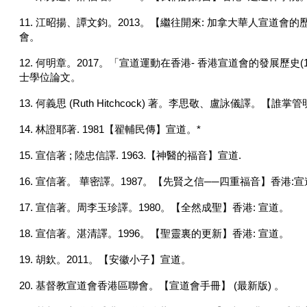
11. 江昭揚、譚文鈞。2013。【繼往開來: 加拿大華人宣道會
會。
12. 何明章。2017。「宣道運動在香港- 香港宣道會的發展歷史(19
士學位論文。
13. 何義思 (Ruth Hitchcock) 著。李思敬、盧詠儀譯。
14. 林證耶著. 1981【翟輔民傳】宣道。*
15. 宣信著 ; 陸忠信譯. 1963.【神醫的福音】宣道.
16. 宣信著。 華密譯。1987。【先賢之信──四重福音】香港:宣
17. 宣信著。周李玉珍譯。1980。【全然成聖】香港: 宣道。
18. 宣信著。湛清譯。1996。【聖靈裏的更新】香港: 宣道。
19. 胡欽。2011。【安徽小子】宣道。
20. 基督教宣道會香港區聯會。【宣道會手冊】 (最新版) 。