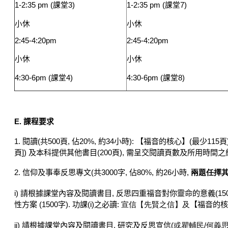
1-2:35 pm (
課堂
3)
1-2:35 pm (
課堂
7)
小休
小休
2:45-4:20pm
2:45-4:20pm
小休
小休
4:30-6pm (
課堂
4)
4:30-6pm (
課堂
8)
E. 課程要求
1.
閱讀
(
共
500
頁
,
佔
20%,
約
34
小時
):
【福音的核心】
(
最少
115
頁
頁
])
及本科提供其他書目
(200
頁
),
需呈交閱讀頁數及所用時間之
2. 信仰及事奉反思專文
(
共
3000
字
,
佔
80%,
約
26
小時
,
兩題任擇
i)
請根據課堂內容及閱讀書目
,
反思四重福音對你靈命的意義
(15
性方案
(1500
字
).
功課
(i)
之必讀
:
宣信【先賢之信】及
【福音的核
ii)
請根據課堂內容及閱讀書目
,
研究及反思宣信
(
或瞿輔民
/
何義