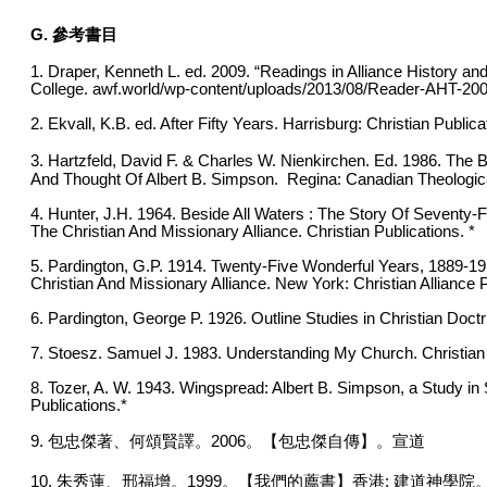
G. 參考書目
1. Draper, Kenneth L. ed. 2009. “Readings in Alliance History a
College. awf.world/wp-content/uploads/2013/08/Reader-AHT-2009
2. Ekvall, K.B. ed. After Fifty Years. Harrisburg: Christian Public
3. Hartzfeld, David F. & Charles W. Nienkirchen. Ed. 1986. The B
And Thought Of Albert B. Simpson. Regina: Canadian Theologic
4. Hunter, J.H. 1964. Beside All Waters : The Story Of Seventy-
The Christian And Missionary Alliance. Christian Publications. *
5. Pardington, G.P. 1914. Twenty-Five Wonderful Years, 1889-19
Christian And Missionary Alliance. New York: Christian Alliance P
6. Pardington, George P. 1926. Outline Studies in Christian Doctri
7. Stoesz. Samuel J. 1983. Understanding My Church. Christian 
8. Tozer, A. W. 1943. Wingspread: Albert B. Simpson, a Study in Sp
Publications.*
9. 包忠傑著、何頌賢譯。2006。【包忠傑自傳】。宣道
10. 朱秀蓮、邢福增。1999。【我們的薦書】香港: 建道神學院