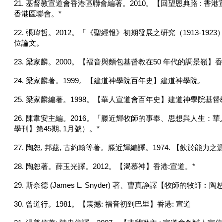
21. 基督教宣道會香港區聯會編著。2010。【回望恩典路 : 
香港
區聯會。*
22. 張瑋哲。2012。「《聖經報》初期發展之研究（1913-19
位論文。
23. 梁家麟。2000。【福音與麵包基督教在50 年代的調景嶺】
24. 梁家麟著。1999。【建道神學院百年史】建道神學院。
25. 梁家麟編著。1998。【華人宣道會百年史】建道神學院基
26. 陳韋安主編。2016。「滕近輝牧師的事奉、思想與人生
學刊】第45期, 1月號）。*
27. 陶恕, 邦茲, 古約翰等著。滕近輝編譯。1974. 【飲於能力之
28. 陶恕著。薛玉光譯。2012。【渴慕神】香港:宣道。*
29. 斯奈德 (James L. Snyder) 著、曹真諍譯【牧師的牧師︰陶
30. 曾道行。1981。【震撼: 福音初到巴里】香港: 宣道