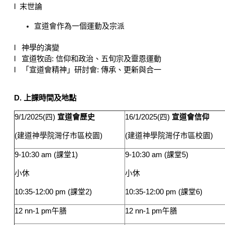
l
末世論
宣道會作為一個運動及宗派
l
神學的演變
l
宣道牧函
:
信仰和政治、五旬宗及靈恩運動
l
「宣道會精神
」
研討會
:
傳承、更新與合一
D.
上課時間及地點
9/1/2025(
四
)
宣道會歷史
16/1/2025(
四
)
宣道會信仰
(
建道神學院灣仔市區校園
)
(
建道神學院灣仔市區校園
)
9-10:30 am (
課堂
1)
9-10:30 am (
課堂
5)
小休
小休
10:35-12:00 pm (
課堂
2)
10:35-12:00 pm (
課堂
6)
12 nn-1 pm
午膳
12 nn-1 pm
午膳