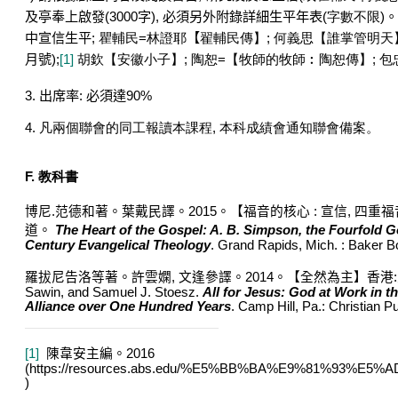
及亭奉上啟發
(3000
字
),
必須另外附錄詳細生平年表
(
字數不限
)
。
中宣信生平
;
瞿輔民
=
林證耶
【
翟輔民傳】
;
何義思【誰掌管明天
月號
);
[1]
胡欽【安徽小子】
;
陶恕
=
【牧師的牧師︰陶恕傳】
;
包
3. 出席率
:
必須達
90%
4. 凡兩個聯會的同工報讀本課程
,
本科成績會通知聯會備案。
F. 教科書
博尼
.
范德和著。葉戴民譯。
2015
。【福音的核心
:
宣信
,
四重福
道。
The Heart of the Gospel: A. B. Simpson, the Fourfold G
Century Evangelical Theology
. Grand Rapids, Mich. : Baker B
羅拔尼告洛等著。許雲嫻
,
文逢參譯。
2014
。【全然為主】香港
:
Sawin, and Samuel J. Stoesz.
All for Jesus: God at Work in t
Alliance over One Hundred Years
. Camp Hill, Pa.: Christian P
[1]
陳韋安主編。
2016
(https://resources.abs.edu/%E5%BB%BA%E9%81%93%E
)