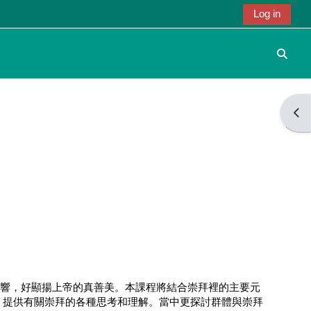
Log in
Toggle
Open
迴響，好顯揚上帝的真善美。本課程將結合崇拜裡的主要元
，提供有關崇拜的各種思考和理解。當中更探討群體與崇拜