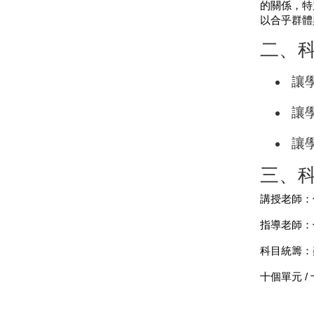
的關係，特
以合乎群體
二、
讓
讓
讓
三、
講授老師：
指導老師
科目統籌：
十個單元
/