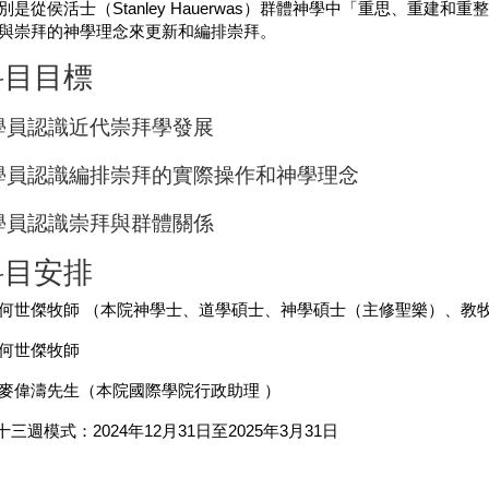
別是從侯活士（
Stanley Hauerwas
）群體神學中「重思、重建和重
與崇拜的神學理念來更新和編排崇拜。
科目目標
學員認識近代崇拜學發展
學員認識編排崇拜的實際操作和神學理念
學員認識崇拜與群體關係
科目安排
何世傑牧師 （本院神學士、道學碩士、神學碩士（主修聖樂）、教
：何世傑牧師
麥偉濤先生（本院國際學院行政助理
）
十三週模式：
2024
年
12
月
31
日至
2025
年
3
月
31
日