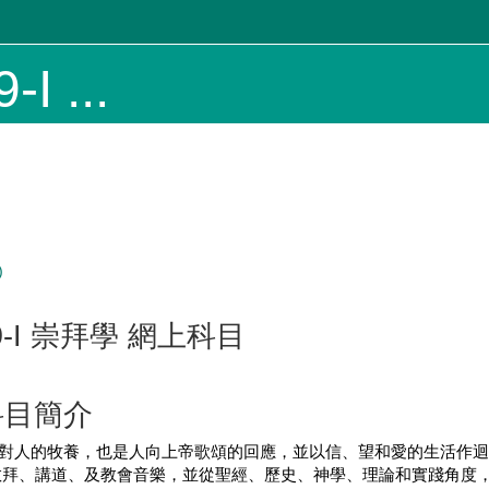
I ...
)
-I
崇拜學 網上科目
科目簡介
對人的牧養，也是人向上帝歌頌的回應，並以信、望和愛的生活作
敬拜、講道、及教會音樂，並從聖經、歷史、神學、理論和實踐角度