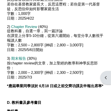
若你在基督教家庭長大，反思這歷程；若你是第一代基督
徒，反思信仰如何影響家庭生活
字數：1,000字
日期：2025/4/22
2)
Chapter Review
(40%)
從教科書，自選一章，寫一篇評論
在課堂上分享5-10分鐘，從第六週開始，每堂分享人數視乎
報讀人數
字數：2,500 – 2,800字 [神碩：2,800 – 3,000字]
日期：2025/5/6日開始
3)
期末報告
(30%)
按chapter review的文章，加上聖經的教導和神學反思部
份：
字數：2,000 – 2,300字 [神碩：2,300 – 2,500字]
日期：2025/7/3
開啟
*
應屆畢業同學須於
6
月
18
日或之前交齊功課及申報出席率
*
D. 教科書及參考書目