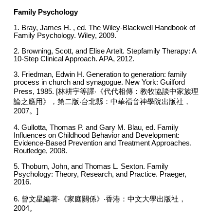
Family Psychology
1. Bray, James H. , ed. The Wiley-Blackwell Handbook of
Family Psychology. Wiley, 2009.
2. Browning, Scott, and Elise Artelt. Stepfamily Therapy: A
10-Step Clinical Approach. APA, 2012.
3. Friedman, Edwin H. Generation to generation: family
process in church and synagogue. New York: Guilford
Press, 1985. [林耕宇等譯‧《代代相傳：教牧協談中家族理
論之應用》，第二版‧台北縣：中華福音神學院出版社，
2007。]
4. Gullotta, Thomas P. and Gary M. Blau, ed. Family
Influences on Childhood Behavior and Development:
Evidence-Based Prevention and Treatment Approaches.
Routledge, 2008.
5. Thoburn, John, and Thomas L. Sexton. Family
Psychology: Theory, Research, and Practice. Praeger,
2016.
6. 曾文星編著‧《家庭關係》‧香港：中文大學出版社，
2004。