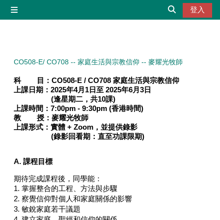
跳至主內容
登入
側板
切換搜尋輸入
CO508-E/ CO708 -- 家庭生活與宗教信仰 -- 麥耀光牧師
科 目：
CO508-E / CO708 家庭生活與宗教信仰
上課日期：
2025年4月1日至 2025年6月3日
(
逢星期二，共10課
)
上課時間：
7
:00pm - 9:30pm
(
香港時間
)
教 授：
麥耀光牧師
上課形式：
實體 + Zoom，並提供錄影
(
錄影回看期：
直至功課限期
)
A. 課程目標
期待完成課程後，同學能：
1. 掌握整合的工程、方法與步驟
2. 察覺信仰對個人和家庭關係的影響
3. 敏銳家庭若干議題
4. 建立家庭、聖經和信仰的關係