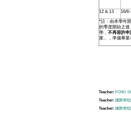
12 & 13
16/6-
*
註：由本學年
的季度開始之後
學，
不再容許申
業」，準備畢業者
Teacher:
FONG SH
Teacher:
國際學院同
Teacher:
國際學院同