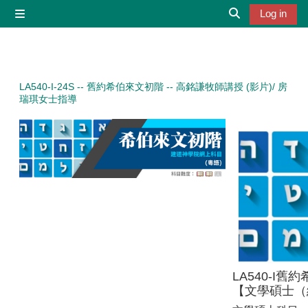
Skip to main content
Log in
Side panel
Toggle search 
LA540-I-24S -- 舊約希伯來文初階 -- 高銘謙牧師講授 (影片)/ 房
瑞琪女士指導
LA540-I
舊約
【文學碩士（