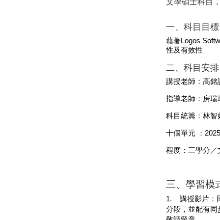
文學碩士科目
一、科目目標
藉著
Logos Soft
性及有效性
二、科目安排
講授老師：高銘
指導老師：房瑞
科目統籌：林智
十個單元
：
202
程度：三學分／
三、學習模
講授影片：
1.
分段，並配有同
敬請留意。