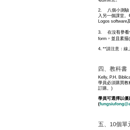
2.
八個小測驗
入另一個課堂。
Logos software
3.
在沒
有參看
form
，並且素描
(
4. **請注意：線上
四、教科書
Kelly, P.H. Bibl
學員必須購買教
訂購。
)
學員可選擇以優
(
fungsiufong@
五、
10
個單