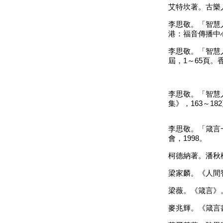
艾特坎著。古樂
李思敬。「智慧
港：福音傳播中
李思敬。「智慧
屆，
1
～
65
頁。
李思敬。「智慧
集》，
163
～
182
李思敬。「箴言
會，
1998
。
柯德納
著。潘秋
梁家麟。《人間
梁薇。《箴言》
麥兆輝。《箴言