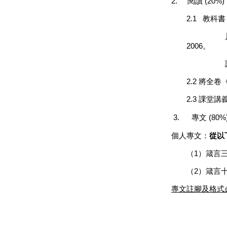
2.
閱讀
(20%)
2.1
教科書
2006
。
謝慧
2.2
將全卷
2.3 課堂
3.
專文
(80%
個人專文：
從以
（
1
）箴言
（
2
）箴言
專文註腳及格式