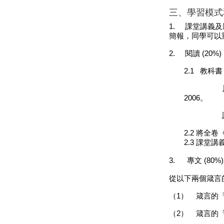
三、學習模式和
1.
課堂講義及
簡報，同學可以
2.
閱讀
(20%)
2.1
教科書
2006
。
謝慧
2.2
將全卷
2.3 課堂
3.
專文
(80%)
從以下兩個箴言
（1）
箴言的
（2）
箴言的