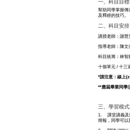
一、科目目標
幫助同學掌握傳
及釋經的技巧。
二、科目安排
講授老師：謝慧
指導老師：陳文
科目統籌：林智
十個單元
/
十三
*
請注意：線上
(
*
*
應屆畢業同學
三、學習模式和
1.
課堂講義及
簡報，同學可以