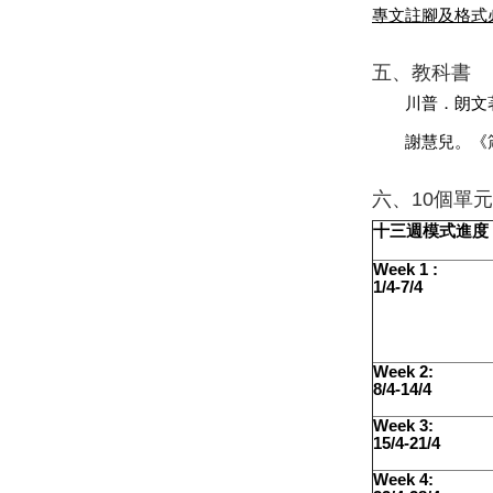
專文註腳及格式
五、教科書
川普．朗文
謝慧兒。《
六、
10
個單元
十三週模式進度
Week 1 :
1/4-7/4
Week 2:
8/4-14/4
Week 3:
15/4-21/4
Week 4: