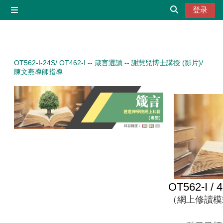
跳到主要内容
登录
停靠面板
切换搜索输入
OT562-I-24S/ OT462-I -- 箴言選讀 -- 謝慧兒博士講授 (影片)/
陳文燕導師指導
OT562-I /
（網上修讀模