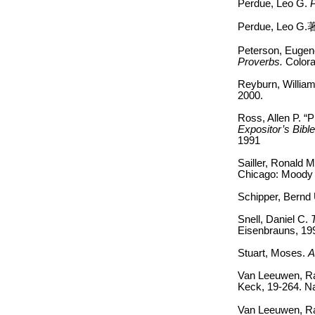
Perdue, Leo G.
Perdue, Leo G.
Peterson, Eugen
Proverbs.
Color
Reyburn, Willia
2000.
Ross, Allen P. “
Expositor’s Bib
1991
Sailler, Ronald 
Chicago: Moody 
Schipper, Bernd
Snell, Daniel C.
Eisenbrauns, 19
Stuart, Moses.
A
Van Leeuwen, Ra
Keck, 19-264. Na
Van Leeuwen, R