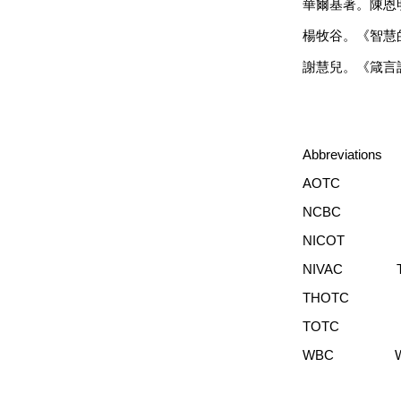
華爾基著。陳恩
楊牧谷。《智慧
謝慧兒。《箴言
Abbreviations
AOTC Abingd
NCBC The Ne
NICOT New Int
NIVAC The NI
THOTC The Tw
TOTC Tyndal
WBC Word Bi