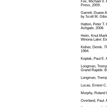
Fox, Michael V.
Press, 2009.
Garrett, Duane A
by Scott M. Gib
Hatton, Peter T.
Ashgate, 2008.
Heim, Knut Mart
Winona Lake: Ei
Kidner, Derek.
T
1964.
Koptak, Paul E.
Longman, Trempe
Grand Rapids: B
Longman, Trempe
Lucas, Ernest C
Murphy, Roland
Overland, Paul.