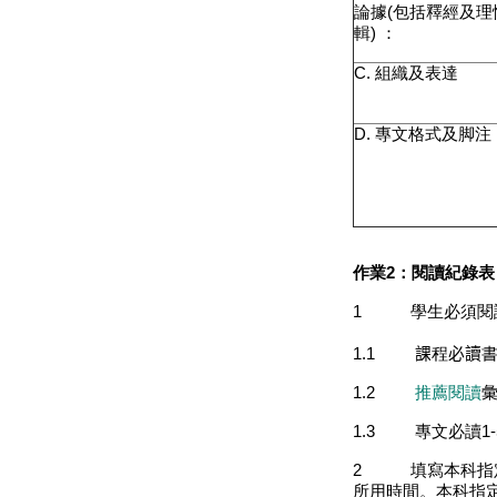
論據
(
包括釋經及理
輯
)
：
C.
組織及表達
D.
專文格式及脚注
作業
2
：閱讀紀錄表
1
學生必須閱
1.1
課
程
必讀
1.2
推薦閱讀
1.3
專文必讀
1
2
填寫本科指
所用時間。本科指