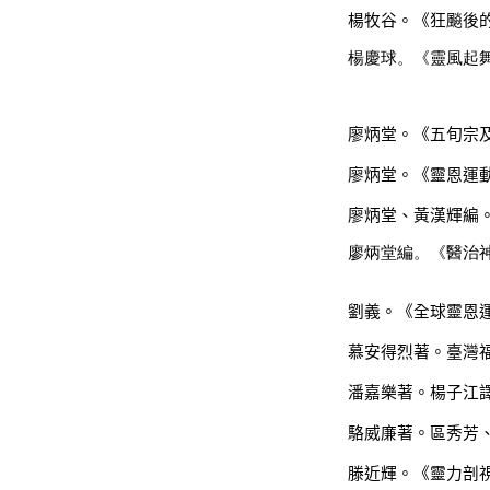
楊牧谷。《狂飈後
楊慶球。《靈風起
廖炳堂。《五旬宗
廖炳堂。《靈恩運
廖炳堂、黃漢輝編
廖炳堂編。《醫治
劉義。《全球靈恩
慕安得烈著。臺灣
潘嘉樂著。楊子江
駱威廉著。區秀芳
滕近輝。《靈力剖