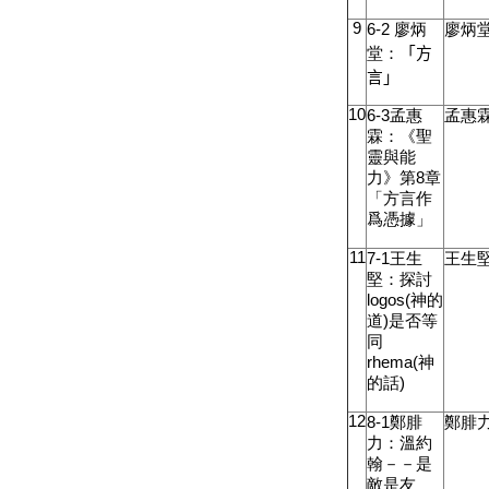
9
6-2
廖炳
廖炳
堂：
「方
言」
10
6-3
孟惠
孟惠
霖：《聖
靈與能
力》第
8
章
「方言作
爲憑據」
11
7-1
王生
王生
堅：探討
logos(
神的
道
)
是否等
同
rhema(
神
的話
)
12
8-1
鄭腓
鄭腓
力：溫約
翰－－是
敵是友