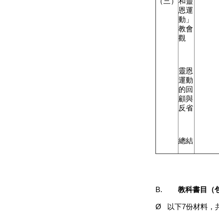
（三）
和靈
恩運
動」
教會
觀
靈恩
運動
的回
顧與
反省
總結
B.
教科書目（
Ø
以下
7
份材料，