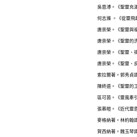
吳恩溥。《聖靈充
何志滌
。《從靈飛
唐崇榮。《聖靈與
唐崇榮。《聖靈的
唐崇榮。《聖靈、
唐崇榮。《聖靈、
索拉爾著。郭秀貞
陳終道。《聖靈的
區可茵。《靈風牽
張慕皚。《近代靈
麥格納著。林約翰
賀西納著。魏玉琴