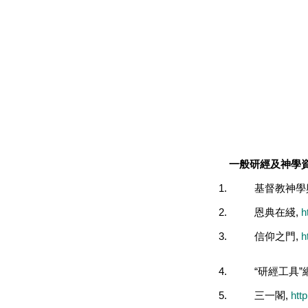
一般研經及神學
1.
基督教神學
2.
恩典在綫
,
h
3.
信仰之門
,
h
4.
“
研經工具
”
5.
三一閣
,
htt