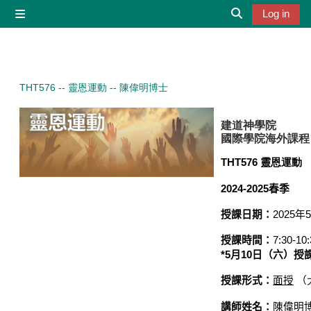
Skip to main content
Log in
Side panel
Toggle search 
THT576 -- 靈恩運動 -- 陳偉明博士
建道神學院
國際學院海外課程
THT576
靈恩運動
2024-2025
春季
授課日期：
2025
年
授課時間：
7
:30-
10
*5
月
10
日（六）授
授課形式：
面授
（
講師姓名：
陳偉明