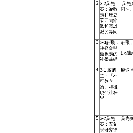
3
2-2
葉先
葉先
秦：從教
同＞
義和歷史
看五旬節
派和靈恩
派的异同
3
2-3
莊飛：
莊飛
神召會聖
(
此連
靈教義的
神學基礎
4
3-1
廖炳
廖炳
堂：「不
可兼容
論」和後
現代註釋
學
5
3-2
葉先
葉先
秦：五旬
宗研究導