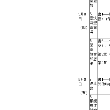
聖靈
觀
5.
5
月
8
書
1
─
靈洗
日
新〉
(
與聖
（四）
靈充
滿
6.
書6─
聖
章》。
靈、
教會
第
3
章
和恩
第
4
章
賜
7.
5
月
9
書
1
─
終止
日
郭偉聯
論
（五）
8.
權能
布道