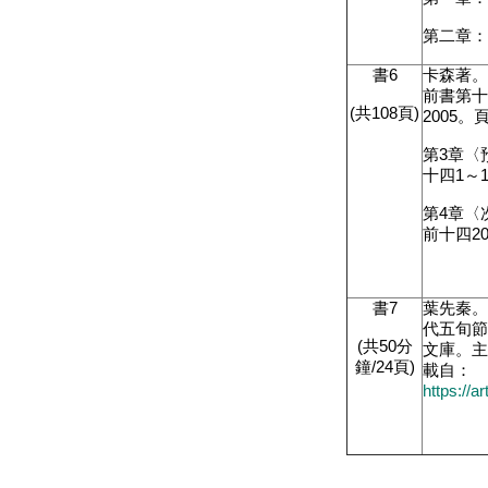
第二章：
書
6
卡森著
前書第
(
共
10
8
頁
)
2005
。
第
3
章〈
十四
1
～
第
4
章〈
前十四
2
書
7
葉先秦
代五旬
(
共
50
分
文庫。
鐘
/
2
4
頁
)
載自：
https://a