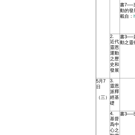
書
7
─
動的發
載自：
2.
書
3
─
近代
動之靈
靈恩
運動
之歷
史和
發展
3.
5
月
7
靈恩
日
派釋
（三）
經基
礎
4.
書
3
─
基督
爲中
心之