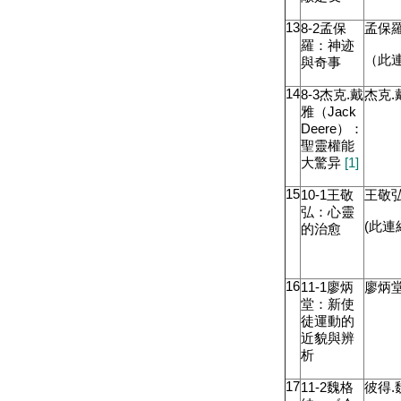
13
8-2
孟保
孟保
羅：神迹
（此
與奇事
14
8-3
杰克
.
戴
杰克
.
雅（
Jack
Deere
）：
聖靈權能
大驚异
[1]
15
10-1
王敬
王敬
弘：心靈
(
此連
的治愈
16
11-1
廖炳
廖炳
堂：新使
徒運動的
近貌與辨
析
17
11-2
魏格
彼得
.