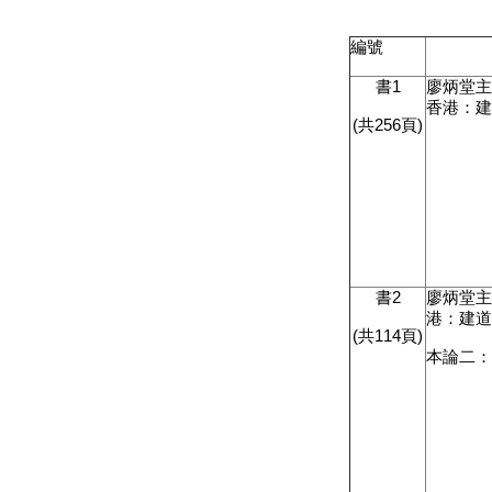
編號
書
1
廖炳堂
香港：
(
共
256
頁
)
書
2
廖炳堂
港：建
(
共
114
頁
)
本論二