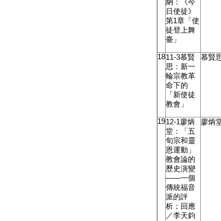
納：《今
日使徒》
第
1
章「使
徒登上舞
臺」
18
11-3
慕賢
慕賢
思：新一
輪宗教革
命下的
「新使徒
教會」
19
12-1
廖炳
廖炳
堂：「五
旬宗和靈
恩運動」
教會論的
歷史演變
——一個
傳統福音
派的評
析；回應
／李天鈞