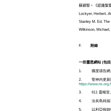
蘇穎智。《認識聖
Lockyer, Herbert.
Al
Stanley M. Ed. The
Wilkinson, Michael,
F.
附錄
一些靈恩網站
(
包括
1.
國度禱告網
2.
聖神內更新
https://www.ris.org.
3.
611
靈糧堂
4.
汝矣島純福
5.
以利亞牧師