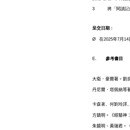
3
將「閱讀記
呈交日期﹕
Ø
在
2025年
7
月
14
E.
參考書目
大衛．豪爾著。劉
丹尼爾．塔佩納等
卡森著。何劉玲譯
方鎮明。《經驗神
朱鏡明、黃瑞君。