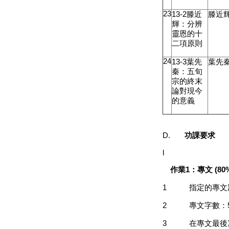
23
13-2
滕近
滕近
輝：分辨
靈恩的十
二項原則
24
13-3
葉先
葉先
秦：五旬
宗的終末
論對現今
的意義
D.
功課要求
l
作業
1
：專文
(80
1
指定的專文
2
專文字數：
3
在專文最後