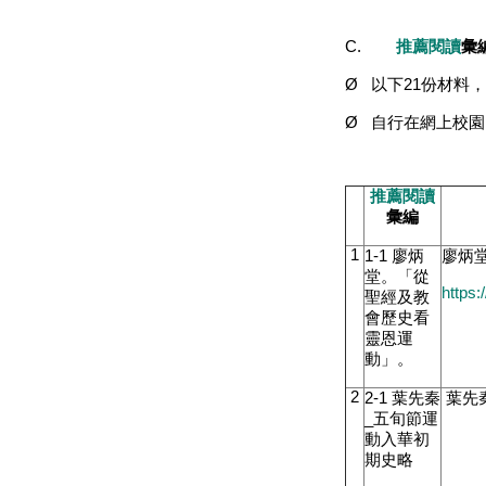
C.
推薦閱讀
彙
Ø
以下
21
份材料
Ø
自行在網上校園
推薦閱讀
彙編
1
1-1
廖炳
廖炳
堂。「從
http
聖經及教
會歷史看
靈恩運
動」。
2
2-1
葉先秦
葉先
_
五旬節運
動入華初
期史略