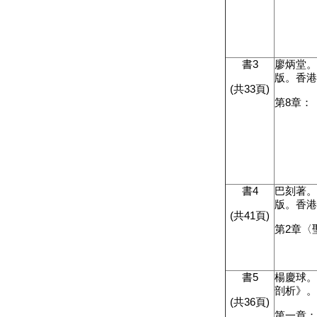
書
3
廖炳堂。
版。香
(
共
33
頁
)
第
8
章：
書
4
巴刻著
版。香
(
共
41
頁
)
第
2
章〈
書
5
楊慶球
剖析》
(
共
36
頁
)
第一章