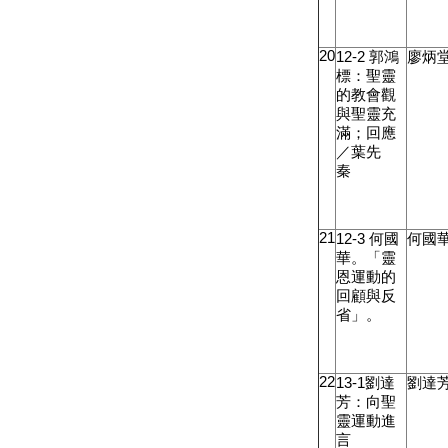
20
12-2
郭鴻
廖炳
標：聖靈
的教會觀
與聖靈充
滿；回應
／葉先
秦
21
12-3
何國
何國
華。「靈
恩運動的
回顧與反
省」。
22
13-1
劉達
劉達
芳：向聖
靈運動進
言