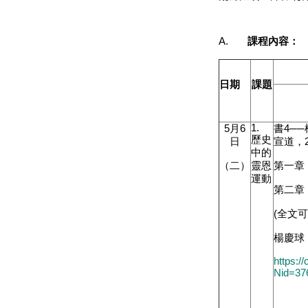
A.
課程內容：
日期
課題
1.
5
月
6
書
4
─
歷史
日
宣道，
中的
（二）
靈恩
第一章
運動
第二章
(
全文
楊慶球
https:
Nid=37