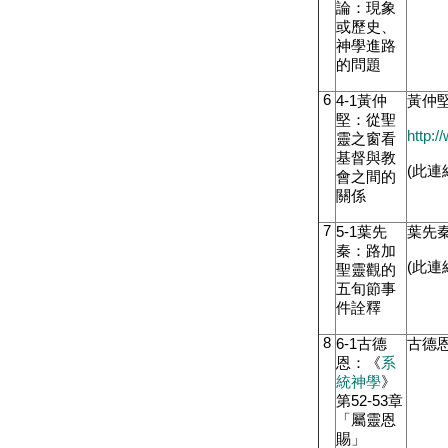
論：現象
或歷史、
神學進路
的問題
6
4-1
黃仲
黃仲
堅：從聖
http:/
靈之窗看
基督與教
(
此連
會之間的
關係
7
5-1
葉先
葉先
秦：路加
(
此連
聖靈觀的
五旬節事
件詮釋
8
6-1
古德
古德
恩：《
系
統神學
》
第
52-53
章
「屬靈恩
賜」