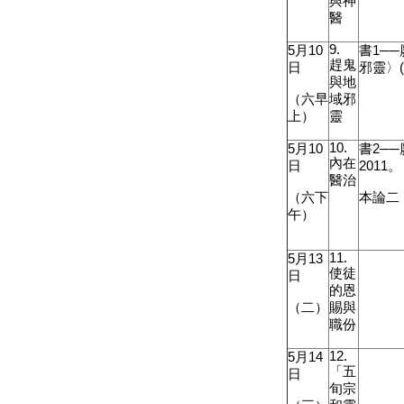
與神
醫
9.
5
月
10
書
1
─
趕鬼
日
邪靈〉
與地
（六早
域邪
上）
靈
10.
5
月
10
書
2
─
內在
日
2011
。
醫治
（六下
本論二
午）
11.
5
月
13
使徒
日
的恩
（二）
賜與
職份
12.
5
月
14
「五
日
旬宗