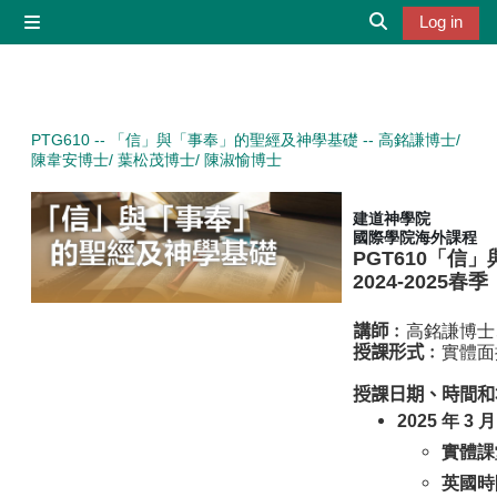
Skip to main content
Log in
Side panel
Toggle search 
PTG610 -- 「信」與「事奉」的聖經及神學基礎 -- 高銘謙博士/
陳韋安博士/ 葉松茂博士/ 陳淑愉博士
建道神學院
國際學院海外課程
PGT610「信
2024-2025
春季
講師
﹕
高銘謙博士
授課形式
﹕
實體面
授課日期、時間和
2025 年 3 
實體課堂:
英國時間 