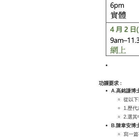
功課要求
﹕
A.高銘謙博
從以下
1.歷代
2.選
B.
陳韋安博士
寫一篇