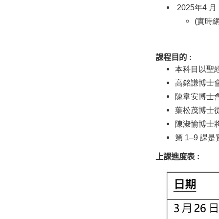
 2025年4 月
(實時網
課程目的
﹕
本科目以聖
高銘謙博士
陳韋安博士
葉松茂博士
陳淑
愉博士
第 1–9 課
上課進度表
﹕