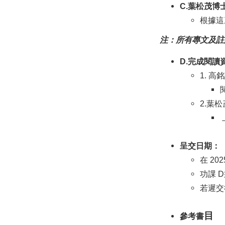
C.葉松茂博
根據這
D.完成閱讀資
1. 
2.葉
呈交日期：
在
 2
功課 
若遲交
目
參考書