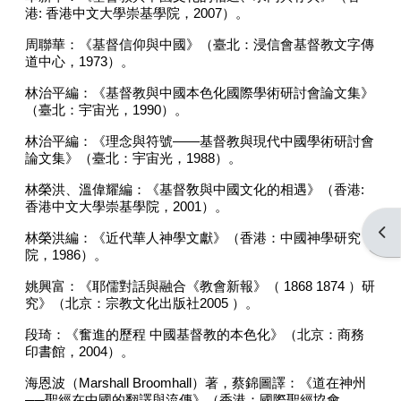
港
:
香港中文大學崇基學院，
2007
）。
周聯華：《基督信仰與中國》（臺北：浸信會基督教文字傳
道中心，
1973
）。
林治平編：《基督教與中國本色化國際學術研討會論文集》
（臺北：宇宙光，
1990
）。
林治平編：《理念與符號
——
基督教與現代中國學術研討會
論文集》（臺北：宇宙光，
1988
）。
林榮洪、溫偉耀編：《基督敎與中國文化的相遇》（香港
:
香港中文大學崇基學院，
2001
）。
Open
林榮洪編：《近代華人神學文獻》（香港：中國神學研究
院，
1986
）。
姚興富：《耶儒對話與融合《教會新報》（
1868 1874
）研
究》（北京：宗教文化出版社
2005
）。
段琦：《奮進的歷程 中國基督教的本色化》（北京：商務
印書館，
2004
）。
海恩波（
Marshall Broomhall
）著，蔡錦圖譯：《道在神州
──
聖經在中國的翻譯與流傳》（香港：國際聖經協會，