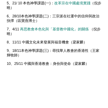
5、
21/ 10
本色神學課題
(
一
)
：
改革宗在中國處境實踐
（倪步
曉）
6、
28/10
本色神學課題
(
二
)
：三宗派在社運中的信仰與政治
抉擇（區寶燕博士）
7、
4/11
再思教會本色化與「基督教中國化」的關係
（倪步
曉）
8、
11/11
中國文化未來發展與福音機會（梁家麟）
9、
18/11
本色神學課題
(
三
)
：尋找華人教會的香港性（王家
輝牧師）
10
、
25/11
中國與香港教會：身份與使命（梁家麟）