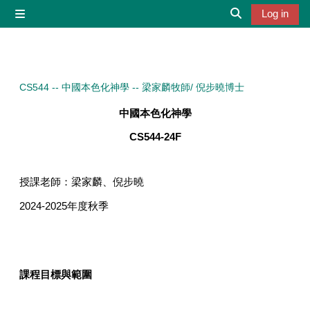
Skip to main content
Log in
Side panel
Toggle search 
CS544 -- 中國本色化神學 -- 梁家麟牧師/ 倪步曉博士
中國本色化神學
CS544-24F
授課老師：梁家麟、倪步曉
2024-2025
年度秋季
課程目標與範圍