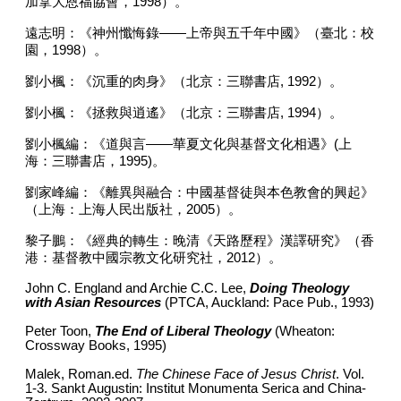
加拿大恩福協會，
1998
）。
遠志明：《神州懺悔錄
——
上帝與五千年中國》（臺北：校
園，
1998
）。
劉小楓：《沉重的肉身》（北京：三聯書店
, 1992
）。
劉小楓：《拯救與逍遙》（北京：三聯書店
, 1994
）。
劉小楓編：《道與言
——
華夏文化與基督文化相遇》
(
上
海：三聯書店，
1995)
。
劉家峰編：《離異與融合：中國基督徒與本色教會的興起》
（上海：上海人民出版社，
2005
）。
黎子鵬：《經典的轉生：晚清《天路歷程》漢譯研究》（香
港：基督教中國宗教文化研究社，
2012
）。
John C. England and Archie C.C. Lee,
Doing Theology
with Asian Resources
(PTCA, Auckland: Pace Pub., 1993)
Peter Toon,
The End of Liberal Theology
(Wheaton:
Crossway Books, 1995)
Malek, Roman.ed.
The Chinese Face of Jesus Christ
. Vol.
1-3. Sankt Augustin: Institut Monumenta Serica and China-