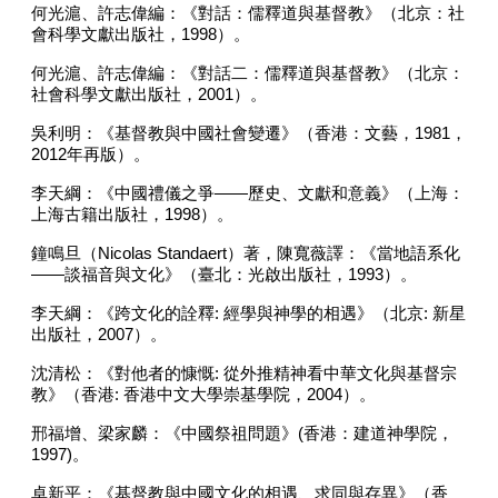
何光滬、許志偉編：《對話：儒釋道與基督教》（北京：社
會科學文獻出版社，
1998
）。
何光滬、許志偉編：《對話二：儒釋道與基督教》（北京：
社會科學文獻出版社，
2001
）。
吳利明：《基督教與中國社會變遷》（香港：文藝，
1981
，
2012
年再版）。
李天綱：《中國禮儀之爭
——
歷史、文獻和意義》（上海：
上海古籍出版社，
1998
）。
鐘鳴旦（
Nicolas Standaert
）著，陳寬薇譯：《當地語系化
——
談福音與文化》（臺北：光啟出版社，
1993
）。
李天綱：《跨文化的詮釋
:
經學與神學的相遇》（北京
:
新星
出版社，
2007
）。
沈清松：《對他者的慷慨
:
從外推精神看中華文化與基督宗
教》（香港
:
香港中文大學崇基學院，
2004
）。
邢福增、梁家麟：《中國祭祖問題》
(
香港：建道神學院，
1997)
。
卓新平：《基督教與中國文化的相遇、求同與存異》（香