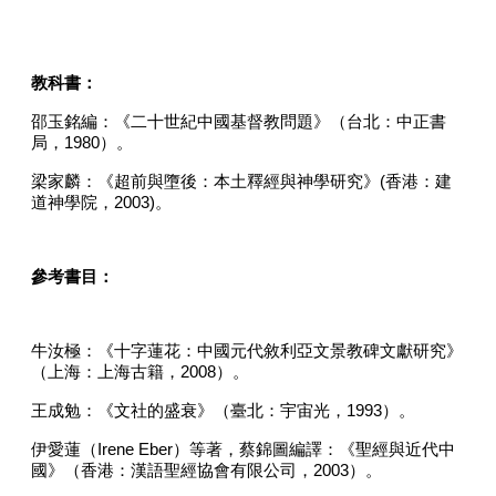
教科書：
邵玉銘編：《二十世紀中國基督教問題》（台北：中正書
局，
1980
）。
梁家麟：《超前與墮後：本土釋經與神學研究》
(
香港：建
道神學院，
2003)
。
參考書目：
牛汝極：《十字蓮花：中國元代敘利亞文景教碑文獻研究》
（上海：上海古籍，
2008
）。
王成勉：《文社的盛衰》（臺北：宇宙光，
1993
）。
伊愛蓮（
Irene Eber
）等著，蔡錦圖編譯：《聖經與近代中
國》（香港：漢語聖經協會有限公司，
2003
）。