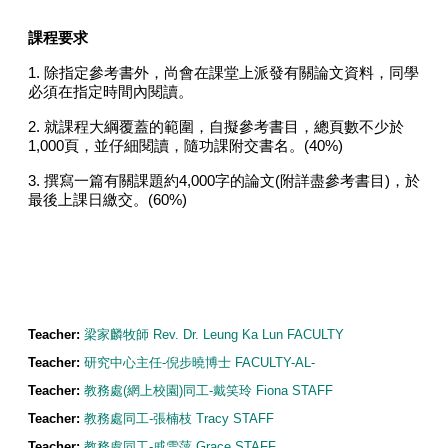
課程要求
1.
除指定參考書外，尚會在課堂上派發有關論文資料，同學
必須在指定時間內閱讀。
2.
就課程大綱覆蓋的範圍，自擬參考書目，總頁數不少於
1,000
頁，並仔細閱讀，隨功課附交書名。
(40%)
3.
撰寫一篇有關課題約
4,000
字的論文
(
附詳盡參考書目
)
，於
最後上課日繳交。
(60%)
Teacher:
梁家麟牧師 Rev. Dr. Leung Ka Lun FACULTY
Teacher:
研究中心主任-倪步曉博士 FACULTY-AL-
Teacher:
教務處(網上校園)同工-戴笑玲 Fiona STAFF
Teacher:
教務處同工-張楠枝 Tracy STAFF
Teacher:
教務處同工-戚雪萍 Grace STAFF