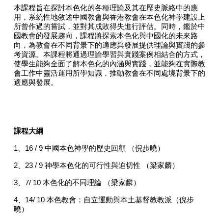
本課程旨在探討本色化的各種理論及其在歷史脈絡中的應
用，系統性地敘述中國教會與香港教會在本色化神學建設上
所曾作過的嘗試，並對其成敗得失進行評估。同時，鑑於中
國教會的發展趨向，課程將探索本色化與中國化的未來路
向，為教會在不同背景下的適應與發展提供理論與實踐的參
考資源。本課程將通過理論學習與實踐案例相結合的方式，
使學生能夠全面了解本色化的內涵與實踐，並能夠在實際教
會工作中靈活運用所學知識，推動教會在不同處境背景下的
適應與發展。
課程大綱
1、
16 / 9
中國本色神學的歷史回顧 （倪步曉）
2、
23 / 9
神學本色化的可行性與迫切性 （梁家麟）
3、
7/ 10
本色化的不同理論 （梁家麟）
4、
14/ 10
本色教會：自立運動與本土基督教教派（倪步
曉）