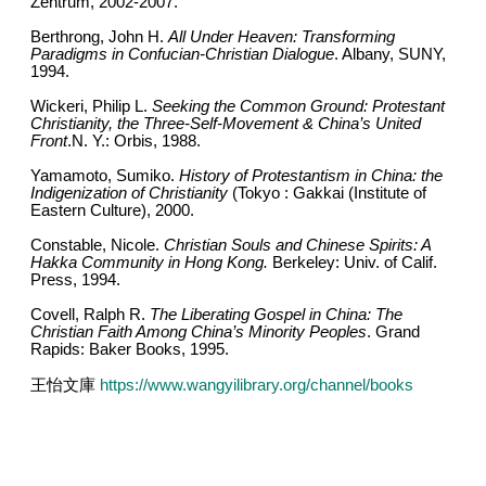
Zentrum, 2002-2007.
Berthrong, John H.
All Under Heaven: Transforming
Paradigms in Confucian-Christian Dialogue
. Albany, SUNY,
1994.
Wickeri, Philip L.
Seeking the Common Ground: Protestant
Christianity, the Three-Self-Movement & China
’
s United
Front
.N. Y.: Orbis, 1988.
Yamamoto, Sumiko.
History of Protestantism in China: the
Indigenization of Christianity
(
Tokyo : Gakkai (Institute of
Eastern Culture), 2000.
Constable, Nicole.
Christian Souls and Chinese Spirits: A
Hakka Community in Hong Kong.
Berkeley: Univ. of Calif.
Press, 1994.
Covell, Ralph R.
The Liberating Gospel in China: The
Christian Faith Among China
’
s Minority Peoples
. Grand
Rapids: Baker Books, 1995.
王怡文庫
https://www.wangyilibrary.org/channel/books