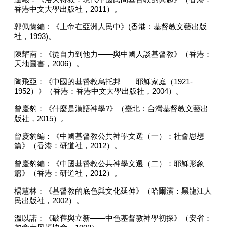
香港中文大學出版社，
2011
）。
郭佩蘭編：《上帝在亞洲人民中》
(
香港：基督教文藝出版
社，
1993)
。
陳耀南：《從自力到他力
——
與中國人談基督教》（香港：
天地圖書，
2006
）。
陶飛亞：《中國的基督教烏托邦
——
耶穌家庭（
1921-
1952
）》（香港：香港中文大學出版社，
2004
）。
曾慶豹：《什麼是漢語神學
?
》（臺北：台灣基督教文藝出
版社，
2015
）。
曾慶豹編：《中國基督教公共神學文選（一）：社會思想
篇》（香港：研道社，
2012
）。
曾慶豹編：《中國基督教公共神學文選（二）：耶穌形象
篇》（香港：研道社，
2012
）。
楊慧林：《基督教的底色與文化延伸》（哈爾濱：黑龍江人
民出版社，
2002
）。
溫以諾：《破舊與立新
——
中色基督教神學初探》（安省：