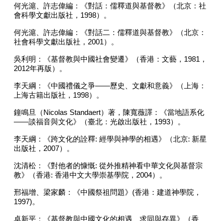
何光滬、許志偉編：《對話：儒釋道與基督教》（北京：社
會科學文獻出版社，
1998
）。
何光滬、許志偉編：《對話二：儒釋道與基督教》（北京：
社會科學文獻出版社，
2001
）。
吳利明：《基督教與中國社會變遷》（香港：文藝，
1981
，
2012
年再版）。
李天綱：《中國禮儀之爭
——
歷史、文獻和意義》（上海：
上海古籍出版社，
1998
）。
鐘鳴旦（
Nicolas Standaert
）著，陳寬薇譯：《當地語系化
——
談福音與文化》（臺北：光啟出版社，
1993
）。
李天綱：《跨文化的詮釋
:
經學與神學的相遇》（北京
:
新星
出版社，
2007
）。
沈清松：《對他者的慷慨
:
從外推精神看中華文化與基督宗
教》（香港
:
香港中文大學崇基學院，
2004
）。
邢福增、梁家麟：《中國祭祖問題》
(
香港：建道神學院，
1997)
。
卓新平：《基督教與中國文化的相遇、求同與存異》（香