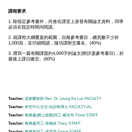
課程要求
1.
除指定參考書外，尚會在課堂上派發有關論文資料，同學
必須在指定時間內閱讀。
2.
就課程大綱覆蓋的範圍，自擬參考書目，總頁數不少於
1,000
頁，並仔細閱讀，隨功課附交書名。
(40%)
3.
撰寫一篇有關課題約
4,000
字的論文
(
附詳盡參考書目
)
，於
最後上課日繳交。
(60%)
Teacher:
梁家麟牧師 Rev. Dr. Leung Ka Lun FACULTY
Teacher:
研究中心主任-倪步曉博士 FACULTY-AL-
Teacher:
教務處(網上校園)同工-戴笑玲 Fiona STAFF
Teacher:
教務處同工-張楠枝 Tracy STAFF
Teacher:
教務處同工-戚雪萍 Grace STAFF