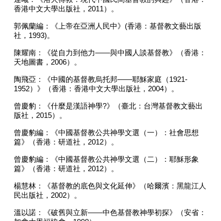
香港中文大學出版社，
2011
）。
郭佩蘭編：《上帝在亞洲人民中》
(
香港：基督教文藝出版
社，
1993)
。
陳耀南：《從自力到他力
——
與中國人談基督教》（香港：
天地圖書，
2006
）。
陶飛亞：《中國的基督教烏托邦
——
耶穌家庭（
1921-
1952
）》（香港：香港中文大學出版社，
2004
）。
曾慶豹：《什麼是漢語神學
?
》（臺北：台灣基督教文藝出
版社，
2015
）。
曾慶豹編：《中國基督教公共神學文選（一）：社會思想
篇》（香港：研道社，
2012
）。
曾慶豹編：《中國基督教公共神學文選（二）：耶穌形象
篇》（香港：研道社，
2012
）。
楊慧林：《基督教的底色與文化延伸》（哈爾濱：黑龍江人
民出版社，
2002
）。
溫以諾：《破舊與立新
——
中色基督教神學初探》（安省：