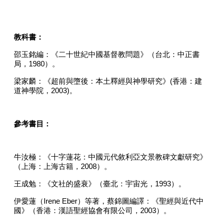
教科書：
邵玉銘編：《二十世紀中國基督教問題》（台北：中正書
局，
1980
）。
梁家麟：《超前與墮後：本土釋經與神學研究》
(
香港：建
道神學院，
2003)
。
參考書目：
牛汝極：《十字蓮花：中國元代敘利亞文景教碑文獻研究》
（上海：上海古籍，
2008
）。
王成勉：《文社的盛衰》（臺北：宇宙光，
1993
）。
伊愛蓮（
Irene Eber
）等著，蔡錦圖編譯：《聖經與近代中
國》（香港：漢語聖經協會有限公司，
2003
）。