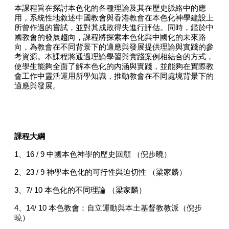
本課程旨在探討本色化的各種理論及其在歷史脈絡中的應
用，系統性地敘述中國教會與香港教會在本色化神學建設上
所曾作過的嘗試，並對其成敗得失進行評估。同時，鑑於中
國教會的發展趨向，課程將探索本色化與中國化的未來路
向，為教會在不同背景下的適應與發展提供理論與實踐的參
考資源。本課程將通過理論學習與實踐案例相結合的方式，
使學生能夠全面了解本色化的內涵與實踐，並能夠在實際教
會工作中靈活運用所學知識，推動教會在不同處境背景下的
適應與發展。
課程大綱
1、
16 / 9
中國本色神學的歷史回顧 （倪步曉）
2、
23 / 9
神學本色化的可行性與迫切性 （梁家麟）
3、
7/ 10
本色化的不同理論 （梁家麟）
4、
14/ 10
本色教會：自立運動與本土基督教教派（倪步
曉）