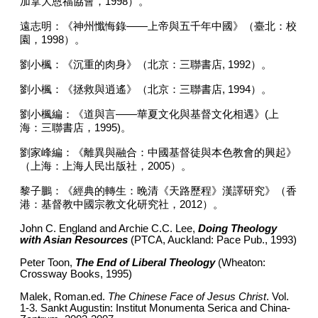
加拿大恩福協會，
1998
）。
遠志明：《神州懺悔錄
——
上帝與五千年中國》（臺北：校
園，
1998
）。
劉小楓：《沉重的肉身》（北京：三聯書店
, 1992
）。
劉小楓：《拯救與逍遙》（北京：三聯書店
, 1994
）。
劉小楓編：《道與言
——
華夏文化與基督文化相遇》
(
上
海：三聯書店，
1995)
。
劉家峰編：《離異與融合：中國基督徒與本色教會的興起》
（上海：上海人民出版社，
2005
）。
黎子鵬：《經典的轉生：晚清《天路歷程》漢譯研究》（香
港：基督教中國宗教文化研究社，
2012
）。
John C. England and Archie C.C. Lee,
Doing Theology
with Asian Resources
(PTCA, Auckland: Pace Pub., 1993)
Peter Toon,
The End of Liberal Theology
(Wheaton:
Crossway Books, 1995)
Malek, Roman.ed.
The Chinese Face of Jesus Christ
. Vol.
1-3. Sankt Augustin: Institut Monumenta Serica and China-