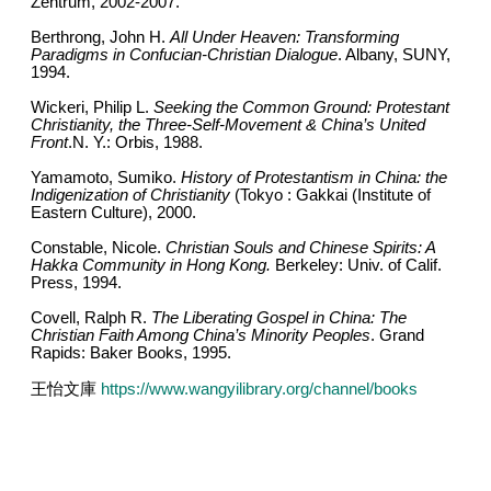
Zentrum, 2002-2007.
Berthrong, John H.
All Under Heaven: Transforming
Paradigms in Confucian-Christian Dialogue
. Albany, SUNY,
1994.
Wickeri, Philip L.
Seeking the Common Ground: Protestant
Christianity, the Three-Self-Movement & China
’
s United
Front
.N. Y.: Orbis, 1988.
Yamamoto, Sumiko.
History of Protestantism in China: the
Indigenization of Christianity
(
Tokyo : Gakkai (Institute of
Eastern Culture), 2000.
Constable, Nicole.
Christian Souls and Chinese Spirits: A
Hakka Community in Hong Kong.
Berkeley: Univ. of Calif.
Press, 1994.
Covell, Ralph R.
The Liberating Gospel in China: The
Christian Faith Among China
’
s Minority Peoples
. Grand
Rapids: Baker Books, 1995.
王怡文庫
https://www.wangyilibrary.org/channel/books