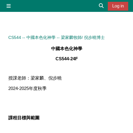
Skip to main content
Log in
Side panel
Toggle search 
CS544 -- 中國本色化神學 -- 梁家麟牧師/ 倪步曉博士
中國本色化神學
CS544-24F
授課老師：梁家麟、倪步曉
2024-2025
年度秋季
課程目標與範圍