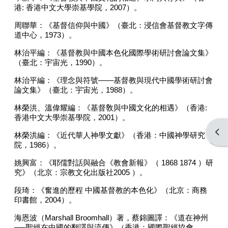
港
:
香港中文大學崇基學院，
2007
）。
周聯華：《基督信仰與中國》（臺北：浸信會基督教文字傳
道中心，
1973
）。
林治平編：《基督教與中國本色化國際學術研討會論文集》
（臺北：宇宙光，
1990
）。
林治平編：《理念與符號
——
基督教與現代中國學術研討會
論文集》（臺北：宇宙光，
1988
）。
林榮洪、溫偉耀編：《基督敎與中國文化的相遇》（香港
:
香港中文大學崇基學院，
2001
）。
Open
林榮洪編：《近代華人神學文獻》（香港：中國神學研究
院，
1986
）。
姚興富：《耶儒對話與融合《教會新報》（
1868 1874
）研
究》（北京：宗教文化出版社
2005
）。
段琦：《奮進的歷程 中國基督教的本色化》（北京：商務
印書館，
2004
）。
海恩波（
Marshall Broomhall
）著，蔡錦圖譯：《道在神州
──
聖經在中國的翻譯與流傳》（香港：國際聖經協會，