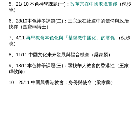
5、
21/ 10
本色神學課題
(
一
)
：
改革宗在中國處境實踐
（倪步
曉）
6、
28/10
本色神學課題
(
二
)
：三宗派在社運中的信仰與政治
抉擇（區寶燕博士）
7、
4/11
再思教會本色化與「基督教中國化」的關係
（倪步
曉）
8、
11/11
中國文化未來發展與福音機會（梁家麟）
9、
18/11
本色神學課題
(
三
)
：尋找華人教會的香港性（王家
輝牧師）
10
、
25/11
中國與香港教會：身份與使命（梁家麟）