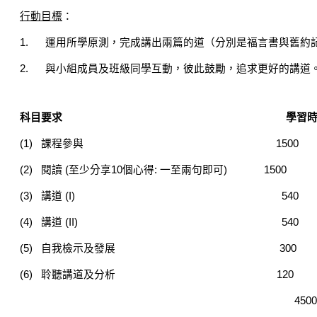
行動目標
：
1.
運用所學原測，完成講出兩篇的道（分別是福言書與舊約
2.
與小組成員及班級同學互動，彼此鼓勵，追求更好的講道
科目要求
學習
(1)
課程參與
1500 
(2)
閱讀
(
至少分享
10
個心得
:
一至兩句即可
) 150
(3)
講道
(I) 540 
(4)
講道
(II) 540 
(5)
自我檢示及發展
300 
(6)
聆聽講道及分析
120 1
4500