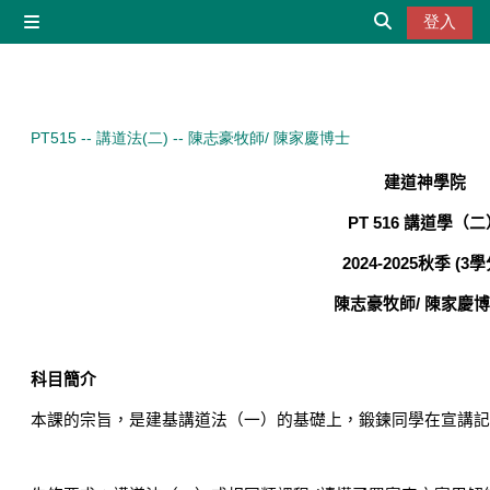
跳至主內容
登入
側板
切換搜尋輸入
PT515 -- 講道法(二) -- 陳志豪牧師/ 陳家慶博士
建道神學院
PT 516
講道學（二
2024-2025
秋季
(3
學
陳志豪牧師
/
陳家慶
科目簡介
本課的宗旨，是建基講道法（一）的基礎上，鍛鍊同學在宣講記