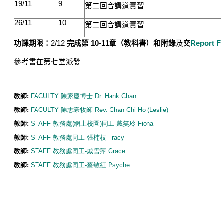
19/11
9
第二回合講道實習
26/11
10
第二回合講道實習
功課期
限：
2/12
完成第
10-11
章（教科書）和附錄
及
交
Report 
參考書在第七堂派發
教師:
FACULTY 陳家慶博士 Dr. Hank Chan
教師:
FACULTY 陳志豪牧師 Rev. Chan Chi Ho (Leslie)
教師:
STAFF 教務處(網上校園)同工-戴笑玲 Fiona
教師:
STAFF 教務處同工-張楠枝 Tracy
教師:
STAFF 教務處同工-戚雪萍 Grace
教師:
STAFF 教務處同工-蔡敏紅 Psyche