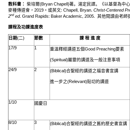
教科書：
柴培爾
(Bryan Chapell)
著。湯定民譯。
《以基督為中
麥種傳道會，
2019
。或英文
: Chapell, Bryan.
Christ-Centered P
nd
2
ed
. Grand Rapids: Baker Academic, 2005.
其他閱讀由老師
課程及功課進度表
日期
(
二
)
節數
課 程 進 度
17/9
1
重溫釋
經講道五個
Good Preaching
要素
(Spiritual)
屬靈的講道及一般注意事項
24/9
2
(Biblical)
合聖經的講道之福音書宣講
進一步之
(Relevant)
贴切的講道
1/10
國慶日
8/10
3
(Biblical)
合聖經的講道之舊約歷史書宣講