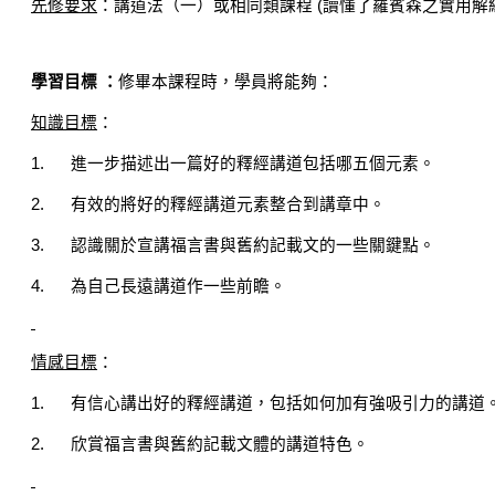
先修要求
：講道法（一）或相同類課程
(
讀懂了
羅賓森之實用解
學習目標
：
修畢本課程時，學員將能夠：
知識目標
：
1.
進一步描述出一篇好的釋經講道包括哪五個元素。
2.
有效
的
將
好的釋經講道元素
整合到講章中。
3.
認識關於宣講福言書與舊約記載文的一些關鍵點。
4.
為自己長遠講道作一些前瞻
。
情感目標
：
1.
有信心講出好的釋經講道，包括如何加有強吸引力的講道
2.
欣賞福言書
與
舊約記載文體的講道特色。