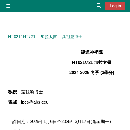
Skip to main content
Log in
Side panel
Toggle search 
NT621/ NT721 -- 加拉太書 -- 葉祖漩博士
建道神學院
NT621/721
加拉太
書
2024-2025
冬季
(3
學分
)
教授：
葉祖漩博士
電郵：
ipcs@abs.edu
上課日期：
2025
年
1
月
6
日至
2025
年
3
月
17
日
(
逢星期一
)