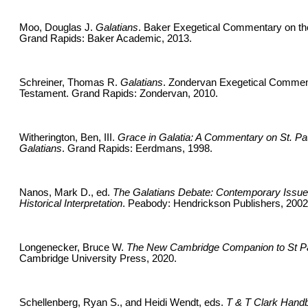
Moo, Douglas J.
Galatians
. Baker Exegetical Commentary on t
Grand Rapids: Baker Academic, 2013.
Schreiner, Thomas R.
Galatians
. Zondervan Exegetical Commen
Testament. Grand Rapids: Zondervan, 2010.
Witherington, Ben, III.
Grace in Galatia: A Commentary on St. Paul
Galatians
. Grand Rapids: Eerdmans, 1998.
Nanos, Mark D., ed.
The Galatians Debate: Contemporary Issues
Historical Interpretation
. Peabody: Hendrickson Publishers, 2002
Longenecker, Bruce W.
The New Cambridge Companion to St Pa
Cambridge University Press, 2020.
Schellenberg, Ryan S., and Heidi Wendt, eds.
T & T Clark Handbo