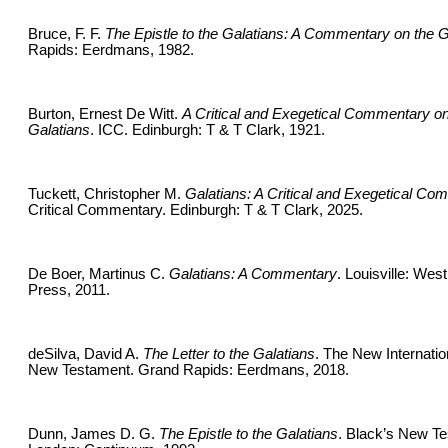
Bruce, F. F.
The Epistle to the Galatians: A Commentary on the 
Rapids: Eerdmans, 1982.
Burton, Ernest De Witt.
A Critical and Exegetical Commentary on 
Galatians
. ICC. Edinburgh: T & T Clark, 1921.
Tuckett, Christopher M.
Galatians: A Critical and Exegetical C
Critical Commentary. Edinburgh: T & T Clark, 2025.
De Boer, Martinus C.
Galatians: A Commentary
. Louisville: We
Press, 2011.
deSilva, David A.
The Letter to the Galatians
. The New Internati
New Testament. Grand Rapids: Eerdmans, 2018.
Dunn, James D. G.
The Epistle to the Galatians
. Black’s New T