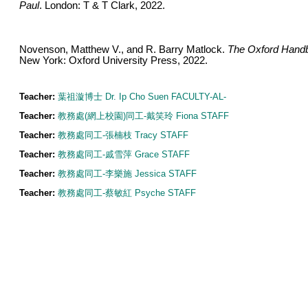
Paul
. London: T & T Clark, 2022.
Novenson, Matthew V., and R. Barry Matlock.
The Oxford Handb
New York: Oxford University Press, 2022.
Teacher:
葉祖漩博士 Dr. Ip Cho Suen FACULTY-AL-
Teacher:
教務處(網上校園)同工-戴笑玲 Fiona STAFF
Teacher:
教務處同工-張楠枝 Tracy STAFF
Teacher:
教務處同工-戚雪萍 Grace STAFF
Teacher:
教務處同工-李樂施 Jessica STAFF
Teacher:
教務處同工-蔡敏紅 Psyche STAFF