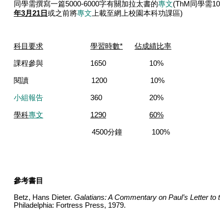
同學需撰寫一篇
5000-6000
字有關加拉太書的
專文
(ThM
同學需
10
年
3
月
21
日
或之前將
專文
上載至網上校園本科功課區
)
科目要求
學習時數
*
佔成績比率
課程參與
1650 10%
閱讀
1200 10%
小組報告
360 20%
學科
專文
1290
60%
4500
分鐘
100%
參考書目
Betz, Hans Dieter.
Galatians: A Commentary on Paul’s Letter to 
Philadelphia: Fortress Press, 1979.