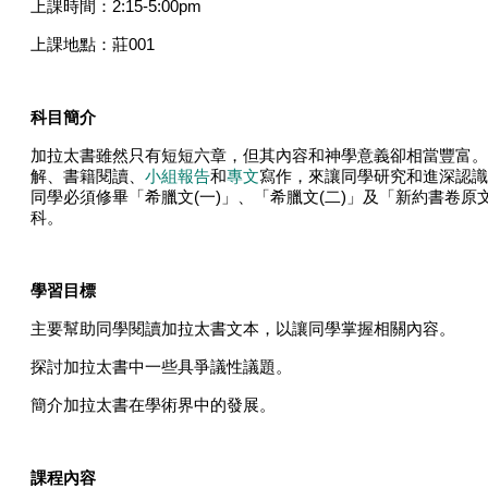
上課時間：
2:15-5:00pm
上課地點：莊
001
科目簡介
加拉太書雖然只有短短六章，但其內容和神學意義卻相當豐富。
解、書籍閱讀、
小組報告
和
專文
寫作，來讓同學研究和進深認識
同學必須修畢「希臘文
(
一
)
」、「希臘文
(
二
)
」及「新約書卷原
科。
學習
目標
主要幫助同學閱讀加拉太書文本，以讓同學掌握相關內容。
探討加拉太書中一些具爭議性議題。
簡介加拉太書在學術界中的發展。
課程內容