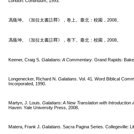
London: Continuum, 1993.
馮蔭坤。《加拉太書註釋》，卷上。臺北：校園，
2008
。
馮蔭坤。《加拉太書註釋》，卷下。臺北：校園，
2008
。
Keener, Craig S.
Galatians: A Commentary
. Grand Rapids: Bake
Longenecker, Richard N.
Galatians
. Vol. 41. Word Biblical Comm
Incorporated, 1990.
Martyn, J. Louis.
Galatians: A New Translation with Introductio
Haven: Yale University Press, 2008.
Matera, Frank J.
Galatians
. Sacra Pagina Series. Collegeville: Li