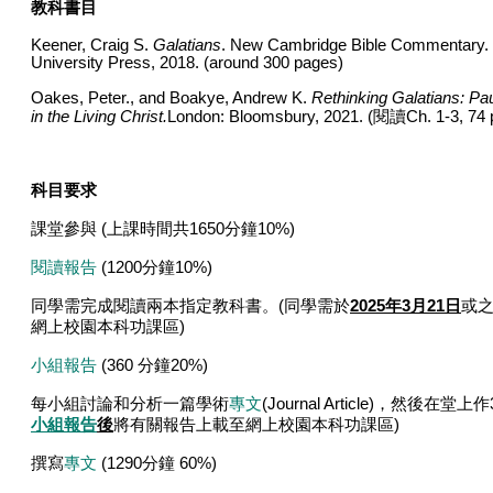
教科書目
Keener, Craig S.
Galatians
. New Cambridge Bible Commentary.
University Press, 2018. (around 300 pages)
Oakes, Peter., and Boakye, Andrew K.
Rethinking Galatians: Pa
in the Living Christ.
London:
Bloomsbury, 2021. (
閱讀
C
h. 1-3, 74
科目要求
課堂參與
(
上課時間共
1650
分鐘
10%)
閱讀報告
(1200
分鐘
10%)
同學需完成閱讀兩本指定教科書。
(
同學需於
2025
年
3
月
21
日
或
網上校園本科功課區
)
小組報告
(360
分鐘
20%)
每小組討論和分析一篇學術
專文
(Journal Article)
，然後在堂上作
小組報告
後
將有關報告上載至網上校園本科功課區
)
撰寫
專文
(1290
分鐘
60%)