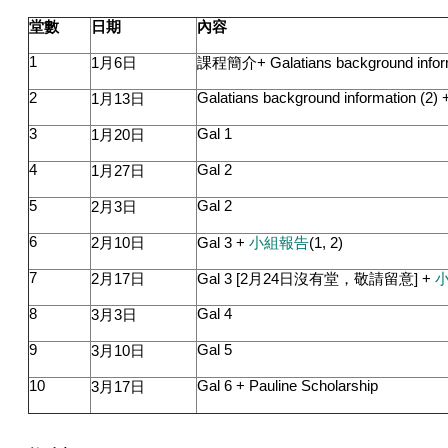
堂數
日期
內容
1
1
月
6
日
課程簡介
+
G
alatians background info
2
G
alatians background information (2) 
1
月
13
日
3
Gal 1
1
月
20
日
4
Gal 2
1
月
27
日
5
G
al 2
2
月
3
日
6
2
月
10
日
Gal 3 +
小組報告
(1, 2)
7
2
月
17
日
Gal 3 [2
月
24
日沒有堂，敬請留意
]
+
8
Gal 4
3
月
3
日
9
Gal 5
3
月
10
日
10
Gal 6 + Pauline Scholarship
3
月
17
日