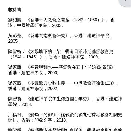
教科書
劉紹麟。《香港華人教會之開基（
1842
－
1866
）》。香
港：中國神學研究院，
2003
。
黃彩蓮。《香港閩南教會研究》。香港：建道神學院，
2005
。
陳智衡：《太陽旗下的十架：香港日治時期基督教會史
（
1941
－
1945
）》。香港：建道神學院，
2009
。
梁家麟。《福音與麵包
──
基督教在五十年代的調景嶺》。
香港：建道神學院，
2000
。
梁家麟。《少數派與少數主義
——
中港教會評論集
(
二
)
》。
香港：建道神學院，
2002
。
陳智衡。《建道神學院學生佈道團百年史》。香港：建道神
學院，
2018
。
邢福增。《變局下的徘徊：從戰後到後九七香港教會社關史
論》。香港：印象文字，
2018
。
劉紹麟。《解碼香港基督教與社會脈絡：香港教會與社會的