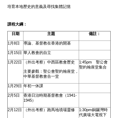
培育本地歷史的意義及尋找集體記憶
課程大綱：
日期
主題
備註：
1
月
8
日
導論、基督教在香港的開基
1
月
15
日
華人教會的自立
1
月
22
日
（外出考察）中西區教會歷史
1:45pm
聖公會
聖約翰座堂集合
主要參觀：聖公會聖約翰座堂，
中華基督教會合一堂
1
月
29
日
年初一休課
2
月
5
日
香港日治時期基督教會（
1941-
1945
）
2
月
12
日
（外出考察）跑馬地墳場靈修
1:30pm
銅鑼灣時
代廣場大電視下