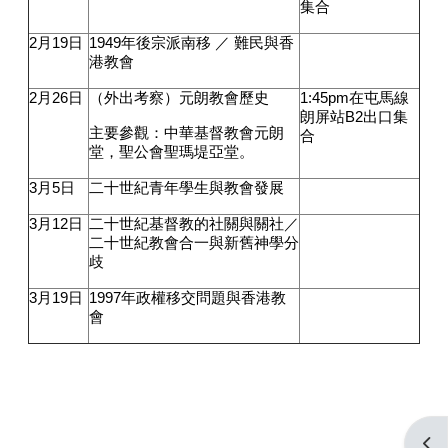
集合
2
月
19
日
1949
年後宗派南移 ／ 難民與香
港教會
2
月
26
日
（外出考察）元朗教會歷史
1:45pm
在屯馬線
朗屏站
B2
出口集
主要參觀：中華基督教會元朗
合
堂，聖公會聖瑪堤亞堂。
3
月
5
日
二十世紀青年學生與教會發展
3
月
12
日
二十世紀基督教的社關與關社／
二十世紀教會合一與新舊神學分
歧
3
月
19
日
1997
年政權移交問題與香港教
會
打开