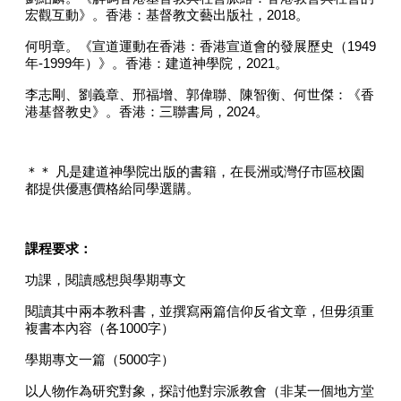
宏觀互動》。香港：基督教文藝出版社，
2018
。
何明章。《宣道運動在香港：香港宣道會的發展歷史（
1949
年
-1999
年）》。香港：建道神學院，
2021
。
李志剛、劉義章、邢福增、郭偉聯、陳智衡、何世傑：《香
港基督教史》。香港：三聯書局，
2024
。
＊＊ 凡是建道神學院出版的書籍，在長洲或灣仔市區校園
都提供優惠價格給同學選購。
課程要求：
功課，閱讀感想與學期專文
閱讀其中兩本教科書，並撰寫兩篇信仰反省文章，但毋須重
複書本內容（各
1000
字）
學期專文一篇（
5000
字）
以人物作為研究對象，探討他對宗派教會（非某一個地方堂