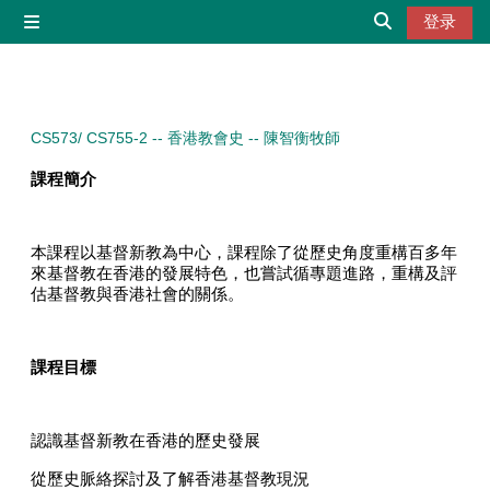
跳到主要内容
登录
停靠面板
切换搜索输入
CS573/ CS755-2 -- 香港教會史 -- 陳智衡牧師
課程簡介
本課程以基督新教為中心，課程除了從歷史角度重構百多年
來基督教在香港的發展特色，也嘗試循專題進路，重構及評
估基督教與香港社會的關係。
課程目標
認識基督新教在香港的歷史發展
從歷史脈絡探討及了解香港基督教現況