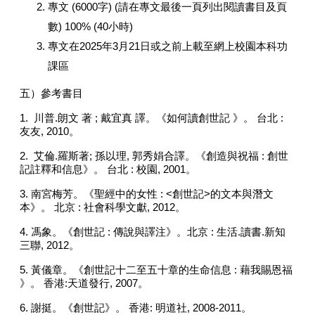
專文 (6000字) (請在專文最後一頁列出閱讀書目及頁
數) 100% (40小時)
專文在2025年3月21日或之前上載至網上校園本科功
課區
五）參考書目
1. 川普.朗文 著 ; 戴宜真 譯。《如何讀創世記 》。 台北 :
友友, 2010。
2. 艾倫.羅斯著; 孫以理, 郭秀娟合譯。《創造與祝福 : 創世
記註釋和信息》。 台北 : 校園, 2001。
3. 南宮梅芳。《聖經中的女性 : <創世記>的文本與潛文
本》。 北京 : 社會科學文獻, 2012。
4. 馮象。《創世記 : 傳說與譯注》。北京 : 生活.讀書.新知
三聯, 2012。
5. 黃儀章。《創世記十二至五十章的生命信息 : 藉我賜恩福
》。 香港:天道發行, 2007。
6. 謝挺。《創世記》。 香港: 明道社, 2008-2011。