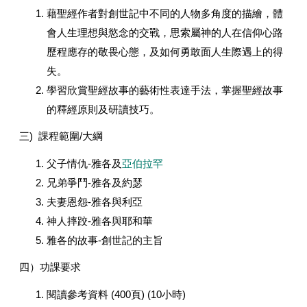
藉聖經作者對創世記中不同的人物多角度的描繪，體
會人生理想與慾念的交戰，思索屬神的人在信仰心路
歷程應存的敬畏心態，及如何勇敢面人生際遇上的得
失。
學習欣賞聖經故事的藝術性表達手法，掌握聖經故事
的釋經原則及研讀技巧。
三) 課程範圍/大綱
父子情仇-雅各及
亞伯拉罕
兄弟爭鬥-雅各及約瑟
夫妻恩怨-雅各與利亞
神人摔跤-雅各與耶和華
雅各的故事-創世記的主旨
四）功課要求
閱讀參考資料 (400頁) (10小時)