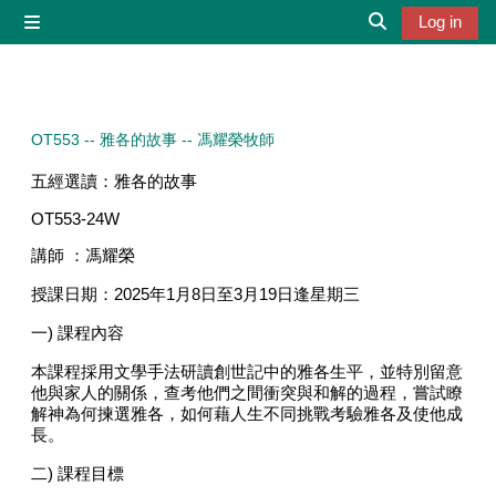
Skip to main content
Log in
Side panel
Toggle search 
OT553 -- 雅各的故事 -- 馮耀榮牧師
五經選讀：雅各的故事
OT553-24W
講師 ：馮耀榮
授課日期：2025年1月8日至3月19日逢星期三
一) 課程內容
本課程採用文學手法研讀創世記中的雅各生平，並特別留意
他與家人的關係，查考他們之間衝突與和解的過程，嘗試瞭
解神為何揀選雅各，如何藉人生不同挑戰考驗雅各及使他成
長。
二) 課程目標