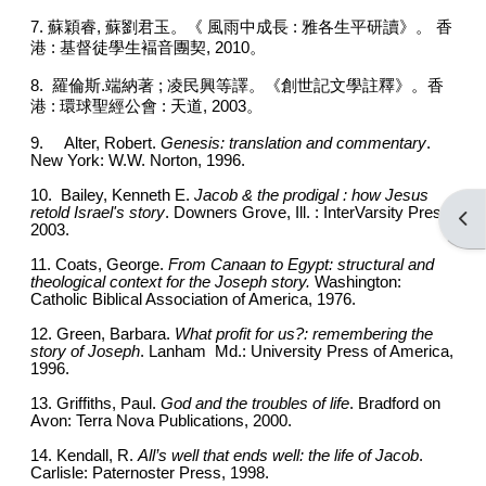
7. 蘇穎睿, 蘇劉君玉。《 風雨中成長 : 雅各生平研讀》。 香
港 : 基督徒學生褔音團契, 2010。
8. 羅倫斯.端納著 ; 凌民興等譯。《創世記文學註釋》。香
港 : 環球聖經公會 : 天道, 2003。
9. Alter, Robert.
Genesis: translation and commentary
.
New York: W.W. Norton, 1996.
10. Bailey, Kenneth E.
Jacob & the prodigal : how Jesus
retold Israel's story
. Downers Grove, Ill. : InterVarsity Press,
Open
2003.
11. Coats, George.
From Canaan to Egypt: structural and
theological context for the Joseph story.
Washington:
Catholic Biblical Association of America, 1976.
12. Green, Barbara.
What profit for us?: remembering the
story of Joseph
. Lanham Md.: University Press of America,
1996.
13. Griffiths, Paul.
God and the troubles of life
. Bradford on
Avon: Terra Nova Publications, 2000.
14. Kendall, R.
All’s well that ends well: the life of Jacob
.
Carlisle: Paternoster Press, 1998.