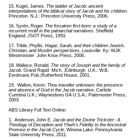
15. Kugel, James.
The ladder of Jacob: ancient
interpretations of the biblical story of Jacob and his children
.
Princeton N.J.: Princeton University Press, 2006.
16. Syrén, Roger.
The forsaken first-born: a study of a
recurrent motif in the patriarchal narratives
. Sheffield
England: JSOT Press, 1993.
17. Trible, Phyllis.
Hagar, Sarah, and their children Jewish,
Christian, and Muslim perspectives
. Louisville Ky: WJK
Westminster John Knox Press, 2006.
18. Wallace, Ronald.
The story of Joseph and the family of
Jacob
. Grand Rapid Mich. ;Edinburgh U.K.: W.B.
Eerdmans Pub.;Rutherford House, 2001.
19. Walton, Kevin.
Thou traveller unknown: the presence
and absence of God in the Jacob narrative
. Carlisle
Cumbria U.K.; Waynesboro GA U.S.A.: Paternoster Press,
2003.
ABS Library Full Text Online:
1. Anderson, John E.
Jacob and the Divine Trickster : A
Theology of Deception and Yhwh's Fidelity to the Ancestral
Promise in the Jacob Cycle
. Winona Lake: Pennsylvania
State University Press, 2011.