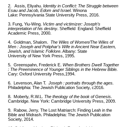
2. Assis, Eliyahu.
Identity in Conflict: The Struggle between
Esau and Jacob, Edom and Israel.
Winona
Lake: Pennsylvania State University Press, 2016.
3. Fung, Yiu-Wing.
Victim and victimizer: Joseph’s
interpretation of his destiny
. Sheffield England: Sheffield
Academic Press, 2000.
4. Goldman, Shalom.
The Wiles of Women/The Wiles of
Men : Joseph and Potiphar's Wife in Ancient Near Eastern,
Jewish, and Islamic Folklore
. Albany: State
University of New York Press, 1995.
5. Greenspahn, Frederick E.
When Brothers Dwell Together
: The Preeminence of Younger Siblings in the Hebrew Bible.
Cary: Oxford University Press,1994.
6. Levenson, Alan T.
Joseph : portraits through the ages.
Philadelphia: The Jewish Publication Society, c2016.
8. Moberly, R.W.L.
The theology of the book of Genesis.
Cambridge. New York: Cambridge University Press, 2009.
9. Rabow, Jerry. The Lost Matriarch: Finding Leah in the
Bible and Midrash. Philadelphia: The Jewish Publication
Society, 2014.