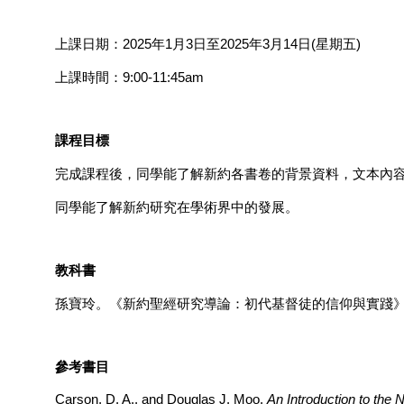
上課日期：
2025
年
1
月
3
日至
2025
年
3
月
14
日
(
星期五
)
上課時間：
9:00-11:45am
課程目標
完成課程後，同學能了解新約各書卷的背景資料，文本內
同學能了解新約研究在學術界中的發展。
教科書
孫寶玲。《新約聖經研究導論：初代基督徒的信仰與實踐
參考書目
Carson, D. A., and Douglas J. Moo.
An Introduction to the