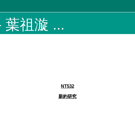
 葉祖漩 ...
NT
532
新約
研究