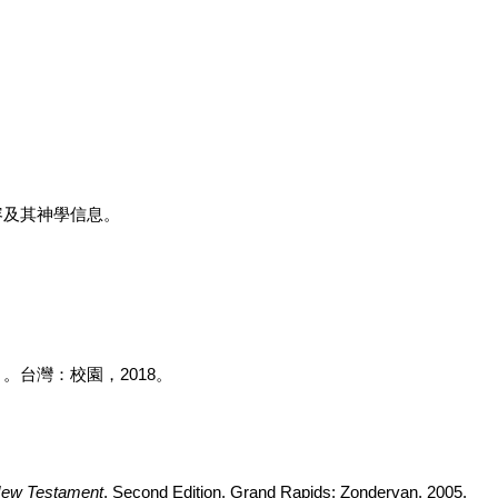
容及其神學信息。
》。台灣：校園，
2018
。
 New Testament
. Second Edition. Grand Rapids: Zondervan, 2005.