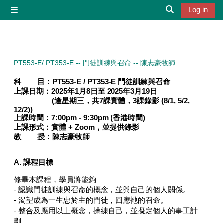
Skip to main content
Log in
Side panel
Toggle search 
PT553-E/ PT353-E -- 門徒訓練與召命 -- 陳志豪牧師
科 目：PT553-E / PT353-E 門徒訓練與召命
上課日期：2025年1月8日至 2025年3月19日
(逢星期三，共7課實體，3課錄影 (8/1, 5/2
,
12/2
))
上課時間：7
:00pm - 9:30pm (
香港時間
)
上課形式：
實體 + Zoom，並提供錄影
教 授：
陳志豪牧師
A. 課程目標
修畢本課程，學員將能夠
- 認識門徒訓練與召命的概念，並與自己的個人關係。
- 渴望成為一生忠於主的門徒，回應衪的召命。
- 整合及應用以上概念，操練自己，並擬定個人的事工計
劃。