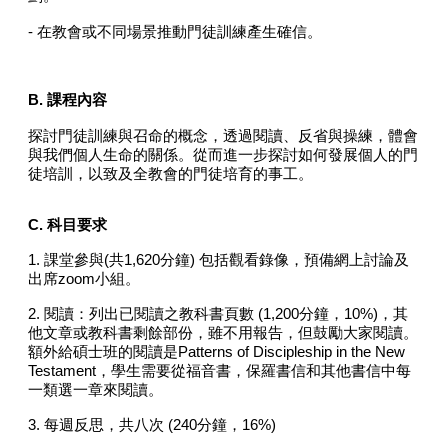
- 在教會或不同場景推動門徒訓練產生確信。
B. 課程內容
探討門徒訓練與召命的概念，透過閱讀、反省與操練，體會
與我們個人生命的關係。從而進一步探討如何發展個人的門
徒培訓，以致及全教會的門徒培育的事工。
C. 科目要求
1.
課堂參與
(
共
1,620
分鐘
)
包括觀看錄像，預備網上討論及
出席
zoom
小組。
2.
閱讀：列出已閱讀之教科書頁數
(1,200
分鐘，
10%)
，其
他文章或教科書剩餘部份，雖不用報告，但鼓勵大家閱讀。
額外給碩士班的閱讀是
Patterns of Discipleship in the New
Testament
，學生需要從福音書，保羅書信和其他書信中每
一類選一章來閱讀。
3.
每週反思，共八次
(240
分鐘，
16%)