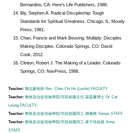
Bernardino, CA: Here’s Life Publishers, 1988.
Bly, Stephen A. Radical Discipleship: Tough
Standards for Spiritual Greatness. Chicago, IL: Moody
Press, 1981.
Chan, Francis and Mark Beuving. Multiply: Disciples
Making Disciples. Colorado Springs, CO: David
Cook, 2012.
Clinton, Robert J. The Making of a Leader. Colorado
Springs, CO: NavPress, 1988.
Teacher:
陳志豪牧師 Rev. Chan Chi Ho (Leslie) FACULTY
Teacher:
教牧及信徒領袖學院/市區校園主任-梁荔馨博士 Dr. Cat
Leung FACULTY-
Teacher:
教牧及信徒領袖學院/市區校園同工-鄧佩樺 Tempu STAFF
Teacher:
教牧及信徒領袖學院/市區校園同工-黃于玲姑娘 Anna
STAFF