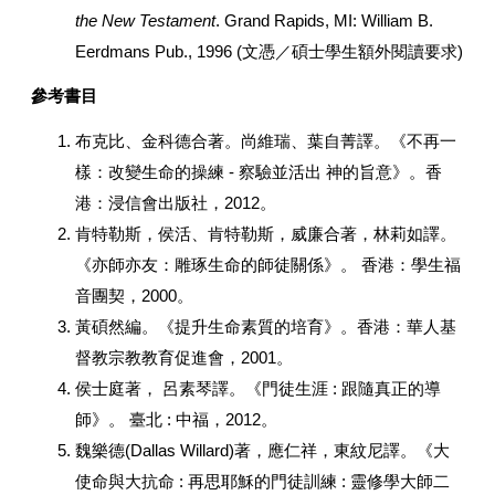
the New Testament
. Grand Rapids, MI: William B.
Eerdmans Pub., 1996
(
文憑／碩士學生額外閱讀要求
)
參考書目
布克比、金科德合著。尚維瑞、葉自菁譯。《不再一
樣：改變生命的操練
-
察驗並活出 神的旨意》。香
港：浸信會出版社，
2012
。
肯特勒斯，侯活、肯特勒斯，威廉合著，林莉如譯。
《亦師亦友：雕琢生命的師徒關係》。 香港：學生福
音團契，
2000
。
黃碩然編。《提升生命素質的培育》。香港：華人基
督教宗教教育促進會，
2001
。
侯士庭著， 呂素琴譯。《門徒生涯
:
跟隨真正的導
師》。 臺北
:
中福，
2012
。
魏樂德
(Dallas Willard)
著，應仁祥，東紋尼譯。《大
使命與大抗命
:
再思耶穌的門徒訓練
:
靈修學大師二