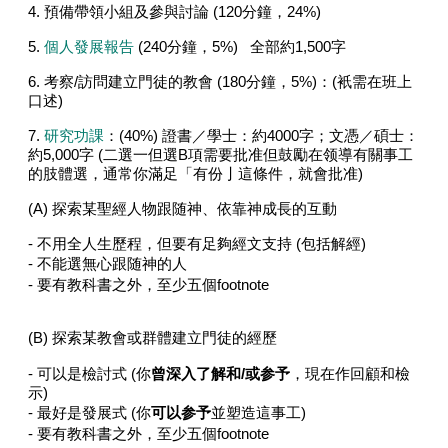
4.
預備帶領小組及參與討論
(120
分鐘，
24%)
5.
個人發展報告
(240
分鐘，
5%)
全部約
1,500
字
6.
考察
/
訪問建立門徒的教會
(180
分鐘，
5%)
：
(
衹需在班上
口述
)
7.
研究功課
：
(40%)
證書／學士：約
4000
字；文憑／碩士：
約
5,000
字
(
二選一但選
B
項需要批准但鼓勵在领導有關事工
的肢體選，通常你滿足「有份亅這條件，就會批准
)
(A)
探索某聖經人物跟随神、依靠神成長的互動
-
不用全人生歷程，但要有足夠經文支持
(
包括解經
)
-
不能選無心跟随神的人
-
要有教科書之外，至少五個
footnote
(B)
探索某教會或群體建立門徒的經歷
-
可以是檢討式
(
你
曾深入了解和
/
或参予
，現在作回顧和檢
示
)
-
最好是發展式
(
你
可以参予
並塑造這事工
)
-
要有教科書之外，至少五個
footnote