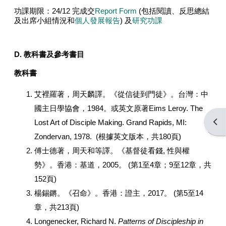
功課期限：
24/12
完成交
Report Form
(
包括閱讀、反思總結
及出席小組情況和
個人發展報告
)
及
研究功課
D.
教科書及參考書目
教科書
艾裡羅著，周天麟譯。《從信徒到門徒》。台灣：中
國主日學協會，1984。或英文原著Eims Leroy. The
Open
Lost Art of Disciple Making. Grand Rapids, MI:
Zondervan, 1978. (根據英文版本，共180頁)
傅士德著，周天和等譯。《基督徒看錢, 性與權
勢》。香港：基道，2005。 (第1至4章；9至12章，共
152頁)
楊錫鏘。《召命》。香港：證主，2017。 (第5至14
章，共213頁)
Longenecker, Richard N.
Patterns of Discipleship in