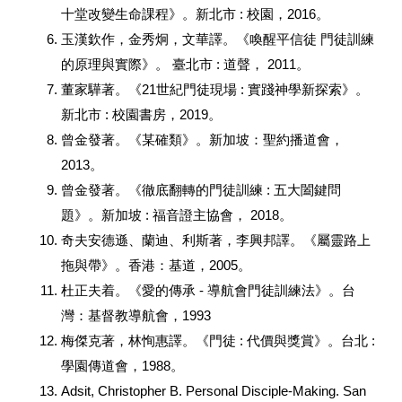
十堂改變生命課程》。新北市
:
校園，
2016
。
玉漢欽作，金秀炯，文華譯。《喚醒平信徒 門徒訓練
的原理與實際》。 臺北市
:
道聲，
2011
。
董家驊著。《
21
世紀門徒現場
:
實踐神學新探索》。
新北市
:
校園書房，
2019
。
曾金發著。《某確類》。新加坡：聖約播道會，
2013
。
曾金發著。《徹底翻轉的門徒訓練
:
五大闔鍵問
題》。新加坡
:
福音證主協會，
2018
。
奇夫安德遜、蘭迪、利斯著，李興邦譯。《屬靈路上
拖與帶》。香港：基道，
2005
。
杜正夫着。《愛的傳承
-
導航會門徒訓練法》。台
灣：基督教導航會，
1993
梅傑克著，林恂惠譯。《門徒
:
代價與獎賞》。台北
:
學園傳道會，
1988
。
Adsit, Christopher B. Personal Disciple-Making. San