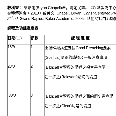
教科書：
柴培爾
(Bryan Chapell)
著。湯定民譯。
《以基督為中
麥種傳道會，
2019
。或英文
: Chapell, Bryan.
Christ-Centered P
nd
2
ed
. Grand Rapids: Baker Academic, 2005.
其他閱讀由老師
課程及功課進度表
日期
(
二
)
節數
課 程 進 度
16/9
1
重溫釋
經講道五個
Good Preaching
要素
(Spiritual)
屬靈的講道及一般注意事項
23/9
2
(Biblical)
合聖經的講道之福音書宣講
進一步之
(Relevant)
贴切的講道
30/9
3
(Biblical)
合聖經的講道之舊約歷史書宣講
進一步之
(Clear)
清楚的講道