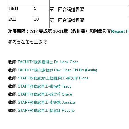
18/11
9
第二回合講道實習
2/11
10
第二回合講道實習
功課期
限：
2/12
完成第
10-11
章（教科書）和附錄
及
交
Report 
參考書在第七堂派發
教师:
FACULTY陳家慶博士 Dr. Hank Chan
教师:
FACULTY陳志豪牧師 Rev. Chan Chi Ho (Leslie)
教师:
STAFF教務處(網上校園)同工-戴笑玲 Fiona
教师:
STAFF教務處同工-張楠枝 Tracy
教师:
STAFF教務處同工-戚雪萍 Grace
教师:
STAFF教務處同工-李樂施 Jessica
教师:
STAFF教務處同工-蔡敏紅 Psyche