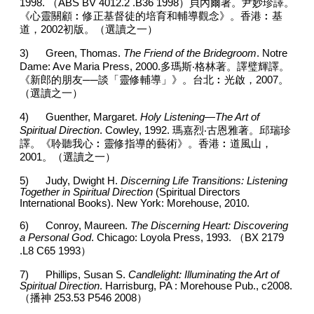
1998.
（
ABS BV 4012.2 .B36 1998
）貝內爾著。尹妙珍譯。
《心靈關顧︰修正基督徒的培育和輔導觀念》。香港︰基
道，
2002
初版。（選讀之一）
3)
Green, Thomas.
The Friend of the Bridegroom
. Notre
Dame: Ave Maria Press, 2000.
多瑪斯‧格林著。譯璧輝譯。
《新郎的朋友──談「靈修輔導」》。台北︰光啟，
2007
。
（選讀之一）
4)
Guenther, Margaret.
Holy Listening—The Art of
Spiritual Direction
. Cowley, 1992.
瑪嘉烈‧古恩雅著。邱瑞珍
譯。《聆聽我心︰靈修指導的藝術》。香港︰道風山，
2001
。（選讀之一）
5)
Judy, Dwight H.
Discerning Life Transitions: Listening
Together in Spiritual Direction
(Spiritual Directors
International Books). New York: Morehouse, 2010.
6)
Conroy, Maureen.
The Discerning Heart: Discovering
a Personal God
. Chicago: Loyola Press, 1993.
（
BX 2179
.L8 C65 1993
）
7)
Phillips, Susan S.
Candlelight: Illuminating the Art of
Spiritual Direction
. Harrisburg, PA : Morehouse Pub., c2008.
（播神
253.53 P546 2008
）