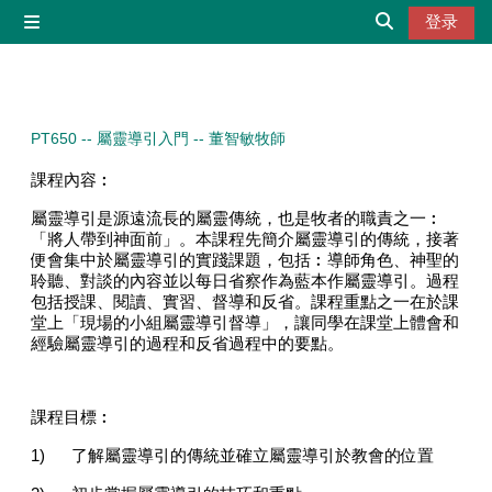
跳到主要内容
登录
停靠面板
切换搜索输入
PT650 -- 屬靈導引入門 -- 董智敏牧師
課程內容︰
屬靈導引是源遠流長的屬靈傳統，也是牧者的職責之一︰
「將人帶到神面前」。本課程先簡介屬靈導引的傳統，接著
便會集中於屬靈導引的實踐課題，包括︰導師角色、神聖的
聆聽、對談的內容並以每日省察作為藍本作屬靈導引。過程
包括授課、閱讀、實習、督導和反省。課程重點之一在於課
堂上「現場的小組屬靈導引督導」，讓同學在課堂上體會和
經驗屬靈導引的過程和反省過程中的要點。
課程目標︰
1)
了解屬靈導引的傳統並確立屬靈導引於教會的位置