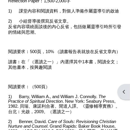
Reflection Paper
︰
1,500-2,000
字
1)
課堂內容和閱讀資料，對個人準備作屬靈導引的啟迪
2)
小組督導後撰寫反省文章。
反省內容環繞面談後的內心反省，包括做屬靈導引時所引發
的情緒與思潮。
閱讀要求︰
500
頁，
10%
（讀書報告表就放在反省文章內）
讀書︰在「（選讀之一）」內選擇其中
1
本書，閱讀全文；
其他書本，按興趣閱讀
閱讀要求︰（
500
頁）
打开
1)
Barry, William A., and William J. Connolly.
The
Practice of Spiritual Direction
. New York: Seabury Press,
1982.
貝瑞、康諾利合著。閒道人譯。《靈修輔導實務》。
台北︰光啟，
2009
。（選讀之一）
2)
Benner, David.
Care of Souls: Revisioning Christian
Nurture and Counsel
. Grand Rapids: Baker Book House,