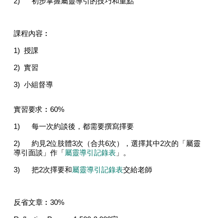
2)
初步掌握屬靈導引的技巧和重點
課程內容︰
1)
授課
2)
實習
3)
小組督導
實習要求︰6
0%
1)
每一次約談後，都需要撰寫擇要
2)
約見
2
位肢體
3
次（合共
6
次），選擇其中
2
次的「屬靈
導引面談」作「
屬靈導引記錄表
」。
3)
把
2
次擇要和
屬靈導引記錄表
交給老師
反省文章︰3
0%