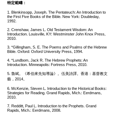
特定範疇：
1. Blenkinsopp, Joseph. The Pentateuch: An Introduction to
the First Five Books of the Bible. New York: Doubleday,
1992.
2. Crenshaw, James L. Old Testament Wisdom: An
Introduction. Louisville, KY: Westminster John Knox Press,
2010.
3. *Gillingham, S. E. The Poems and Psalms of the Hebrew
Bible. Oxford: Oxford University Press, 1994.
4. *Lundbom, Jack R. The Hebrew Prophets: An
Introduction. Minneapolis: Fortress Press, 2010.
5. 魯斌。《希伯來先知導論》。伍美詩譯。香港：基督教文
藝，2014。
6. McKenzie, Steven L. Introduction to the Historical Books:
Strategies for Reading. Grand Rapids, Mich.: Eerdmans,
2010.
7. Redditt, Paul L. Introduction to the Prophets. Grand
Rapids, Mich.: Eerdmans, 2008.