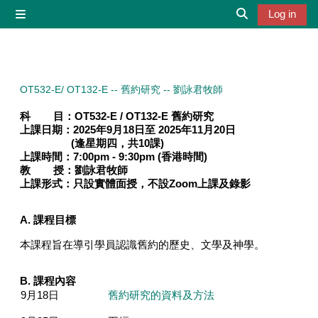
Skip to main content
Log in
Side panel
Toggle search 
OT532-E/ OT132-E -- 舊約研究 -- 劉詠君牧師
科 目：
OT532-E / OT132-E 舊約研究
上課日期：2025年9月18日至 2025年11月20日
(逢星期四，共10課)
上課時間：
7
:00pm - 9:30pm
(
香港時間
)
教 授：
劉詠君牧師
上課形式：
只設實體面授，不設Zoom上課及錄影
A. 課程目標
本課程旨在導引學員認識舊約的歷史、文學及神學。
B.
課程內容
9月18日
舊約研究的資料及方法