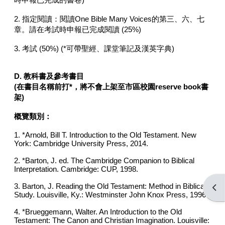
2. 指定閱讀：閱讀One Bible Many Voices的第三、六、七
章。請在考試時申報已完成閱讀 (25%)
3. 考試 (50%) (*可帶聖經、課堂筆記及漢英字典)
D.
教科書及參考書目
(
在書目名稱前打*，將不會
上架至市區校園reserve book書
架
)
概覽類別：
1. *Arnold, Bill T. Introduction to the Old Testament. New
York: Cambridge University Press, 2014.
2. *Barton, J. ed. The Cambridge Companion to Biblical
Interpretation. Cambridge: CUP, 1998.
3. Barton, J. Reading the Old Testament: Method in Biblical
Open
Study. Louisville, Ky.: Westminster John Knox Press, 1996.
4. *Brueggemann, Walter. An Introduction to the Old
Testament: The Canon and Christian Imagination. Louisville: