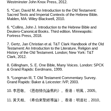
Westminster John Knox Press, 2012.
5. *Carr, David M. An Introduction to the Old Testament:
Sacred Texts and Imperial Contexts of the Hebrew Bible.
Malden, MA: Wiley-Blackwell, 2010.
6. *Collins, John J. Introduction to the Hebrew Bible and
Deutero-Canonical Books. Third edition. Minneapolis:
Fortress Press, 2018.
7. Gertz, Jan Christian et al. T&T Clark Handbook of the Old
Testament: An Introduction to the Literature, Religion and
History of the Old Testament. London; New York: T&T
Clark, 2012.
8. Gillingham, S. E. One Bible, Many Voices. London: SPCK
& Grand Rapids: Eerdmans, 1999.
9. *Longman III, T. Old Testament Commentary Survey.
Grand Rapids: Baker & Leicester: IVP, 2003.
10. 李思敬。《恩怨情仇論舊約》。香港：明風，2005。
11. 黃天相。《希伯來聖經導論》。香港：明道社，2010。