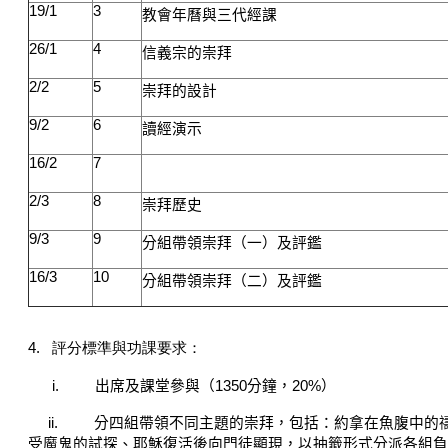
19/1
3
教會年曆與三代經課
26/1
4
信義宗的崇拜
2/2
5
崇拜的設計
9/2
6
讀經演示
16/2
7
2/3
8
崇拜歷史
9/3
9
分組帶領崇拜（一）
及評鑑
16/3
10
分組帶領崇拜（二）
及評鑑
4.
評分標準與功課要求：
i.
出席及課堂參與（
1350
分鐘，
20%
）
ii.
分四組帶領不同主題的崇拜，包括：約拿在魚腹中的
受魔鬼的試探、耶穌復活後向門徒顯現，以抽籤形式分派各組負