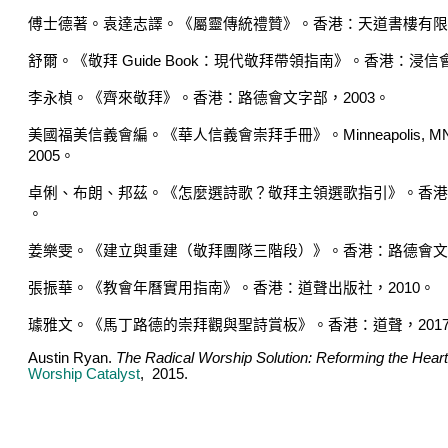
傅士德著。袁達志譯。《屬靈傳統禮贊》。香港：天道書樓有限
舒爾。《敬拜
Guide Book
：
現代敬拜帶領指南》。香港
：
浸信
李永楨。《齊來敬拜》。香港：路德會文字部，
2003
。
美國福美信義會編
。
《華人信義會崇拜手冊》。
Minneapolis, MN
2005
。
卓俐、布朗、邦茲。《怎麼選詩歌
？
敬拜主領選歌指引》。香港
。
姜樂雯。《建立與重建
（
敬拜團隊三階段
）
》。香港
：
路德會文
張振華
。
《教會年曆實用指南》
。
香港：道聲出版社，
2010
。
璩雅文。《馬丁路德的崇拜觀與聖詩賞板》。香港
：
道聲
，
201
Austin Ryan.
The Radical Worship Solution: Reforming the Hear
Worship Catalyst
, 2015.