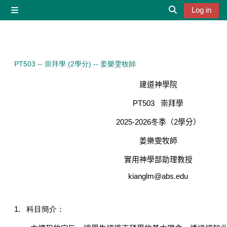
Skip to main content
Log in
Side panel
Toggle search 
PT503 -- 崇拜學 (2學分) -- 姜樂雯牧師
建道神學院
PT503
崇拜學
2025-2026
冬季（
2
學分）
姜樂雯牧師
實用神學部助理教授
kianglm@abs.edu
1.
科目簡介：