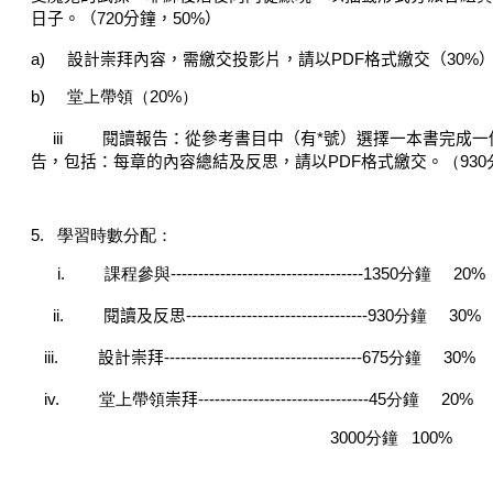
日子。（
720
分鐘，
50%
）
a)
設計崇拜內容，需繳交投影片，請以
PDF
格式繳交（
30%
b)
堂上帶領（20%）
iii
閱
讀報告：從參考書目中（有
*
號）選擇一本書完成一
告，包括：每章的內容總結及反思，請以
PDF
格式繳交。
（93
5.
學習時數分配：
i.
課程參與-----------------------------------
1350
分鐘
20%
ii.
閱
讀及反思
---------------------------------
930
分鐘
30%
iii.
設計崇拜
-------
-----------------------------675
分鐘
30%
iv.
堂上帶領
崇拜
-------------------------------45
分鐘
20%
3000
分鐘
100%