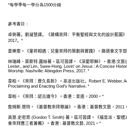
*每學季每一學分為1500分鐘
參考書目：
卓俐
著。劉凝慧譯。《建構崇拜：平衡聖經與文化的設計藍圖》
2017
。
*
姜樂雯。《童祢相遇：兒童崇拜的策劃與實踐》。路德會文字部
林瑞峰、萊斯特
.
露絲著。區可茵譯。《深愛耶穌》。香港
:
文藝
Lester., and Lim, Swee-Hong. Lovin' on Jesus : A Concise Hist
Worship. Nashville: Abingdon Press
韋柏。《崇拜：歷久長新》。
基道出版社
。
Robert E. Webber, A
Proclaiming and Enacting God
’
s
Narrative.
*
韋柏。《崇拜
：
認古識今》。香港
：
宣道
，
2000
。
*
詹姆斯
.
懷特。《基督教崇拜導論》。香港
：基督教
文藝
，
2011
高登
.
史密思
(Gordon T. Smith)
著
。
區可茵譯
。《
福音派、聖禮
會崇拜應三者兼備
》。
香港
:
基督教文藝
, 2021
。
*