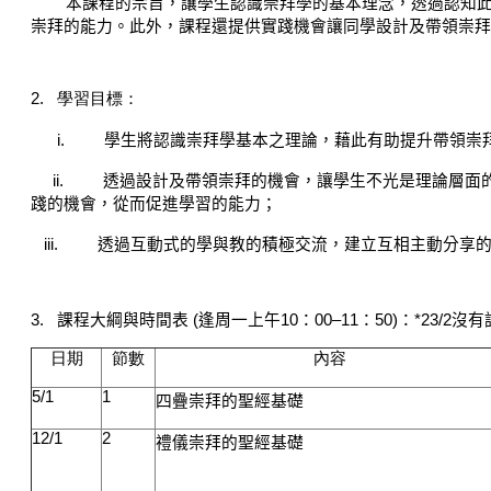
本課程的宗旨，讓學生認識崇拜學的基本理念，透過認知
崇拜的能力。此外，課程還提供實踐機會讓同學設計及帶領崇拜
2.
學習目標：
i.
學生將認識崇拜學基本之理論，藉此有助提升帶領崇
ii.
透過設計及帶領崇拜的機會，讓學生不光是理論層面
踐的機會，從而促進學習的能力；
iii.
透過互動式的學與教的積極交流，建立互相主動分享
3.
課程
大綱
與時間表
(
逢周一上午
10
：
00–11
：
50)
：
*23/2
沒有
日期
節數
內
容
5/1
1
四疊崇拜的聖經基礎
12/1
2
禮儀崇拜的聖經基礎