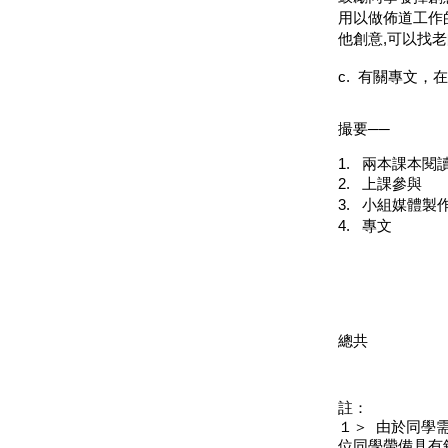
用以做佈道工作
他創意
,
可以找老
c.
有關專文，在
撮要──
1.
兩本課本閱
2.
上課參與
3.
小組媒體製
4.
專文
總共
1
註：
１＞
由於同學
位同學帶備具有