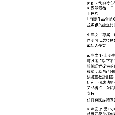
(e.g.
世代的特性
/
h.
課堂最後一日
上校園
i.
有關作品會被
並
邀請於
建道跨
4.
專文／專案：
同學可以選擇撰
成個人作業
a.
專文
(
碩士學
可以選擇以下不
根據課程提供的
模式，為自己
(
個
媒體宣教計劃書
研究一個成功的
又或者
IG
，並賦
支持

任何有關媒體宣
b.
專案
(
作品
+5,
鼓勵同學發揮創