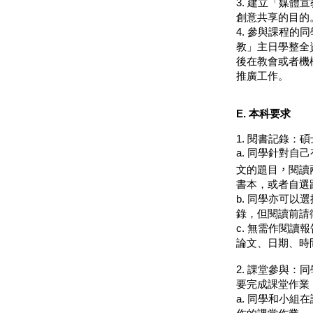
3.
建立「媒體宣
創意共享的目的
4.
參與課程的同
教」主日學整全
後在教會或者機
推廣工作。
E. 本科要求
1.
閱書記錄：碩
a.
同學針對自己
文的題目
，
閱讀
書本，或者自選
b.
同學亦可以選
錄，但閱讀前請
c.
無需作閱讀報
論文、日期、時
2.
課堂參與：同
要完成課堂作業
a.
同學和小組在