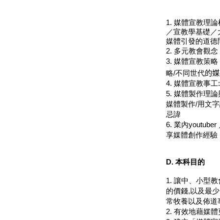
1.
媒體宣教理論
／宣教學基礎／
媒體引發的道德
2.
多元教會觀念
3.
媒體宣教策略
略
/
不同世代
的媒
4.
媒體宣教事工
:
5.
媒體製作理論
媒體製作
/
用文字
忌諱
6.
業內
youtuber
享媒體創作經驗
D. 本科目的
1.
讓中、小型教
的價錢
,
以及最少
常牧養以及佈道
2.
有效地藉媒體