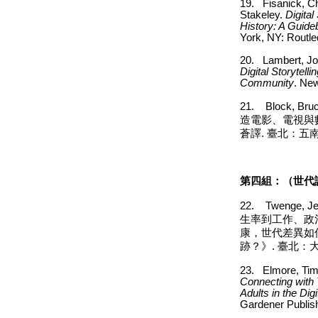
19.
Fisanick, Ch
Stakeley.
Digital
History: A Guide
York, NY: Routle
20.
La
mbert, J
Digital Storytell
Community
. New
21.
Block, Bru
造電影、電視與
蒼譯
.
臺北：五
第四組：（世代
22.
Twenge, J
生率到工作、政
康，世代差異如
跡？》
.
臺北：
23.
Elmore, Ti
Connecting with
Adults in the Dig
Gardener Publish