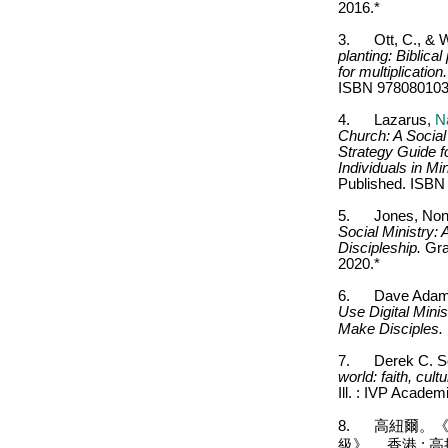
2016.*
3.
Ott, C., & 
planting: Biblica
for multiplication.
ISBN 978080103
4.
Lazarus,
N
Chu
rch: A Soci
Strategy Guide f
Individuals in Min
Published. ISBN
5.
Jones, No
Social Ministry: 
Discipleship.
Gra
2020.*
6.
Dave Ada
Use Digital Mini
Make Disciples.
7.
Derek C. 
world: faith, cul
Ill. : IVP Academ
8.
高紐爾。
級》。 香港
:
高