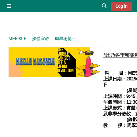
Skip to main content
Log in
Side panel
Toggle search 
ME593-E -- 媒體宣教 -- 周翠珊博士
*此乃冬季密集
科 目：
ME
上課日期：
202
日
(星
上課時間：
9:45 
午飯時間：11:30 –
上課形式：實體+
及非學分教牧、
(
錄
教 授：
周翠