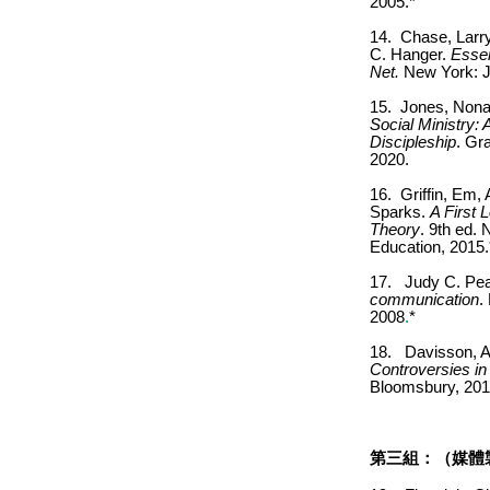
2005.*
14.
Chase, Larr
C. Hanger.
Essen
Net.
New York: J
15.
J
on
es, Nona
Social Ministry: 
Discipleship
. Gr
2020.
16.
Griffin, Em,
Sparks.
A First
Theory
. 9th ed.
Education, 2015.
17.
Judy C. Pe
communication
.
2008
.
*
18.
Davisson, 
Controversies in 
Bloomsbury, 201
第三組：（媒體