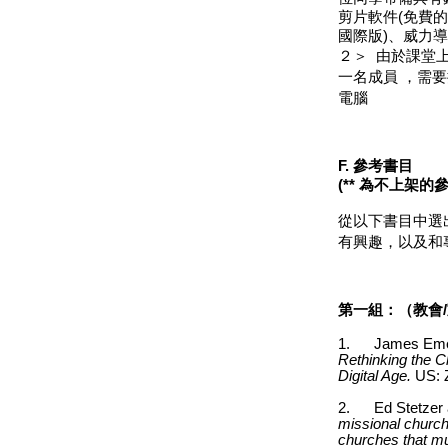
剪片軟件
(
免費的
國際版
)
、威力導
２＞
由於課堂
一名成員 ，需
電腦
F. 參考書目
(** 為不上架的
從以下書目中選
有興趣，以及和
第一組：（教會
/
1.
James Eme
Rethinking the C
Digital Age.
US: 
2.
Ed Stetzer
missional churche
churches that mul