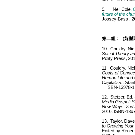
9.
Neil Cole.
C
future of the chu
Jossey-Bass , 2
第二組：（媒體
10.
Couldry, Ni
Social Theory an
Polity Press, 20
11.
Couldry, Nic
Costs of Connect
Human Life and Ap
Capitalism
.
Stanf
ISBN-13978-1
12.
Stetzer, Ed
Media Gospel: S
New Ways. 2nd 
2016.
ISBN-1397
13.
Taylor, Dave
to Growing Your
Edited by Renee 