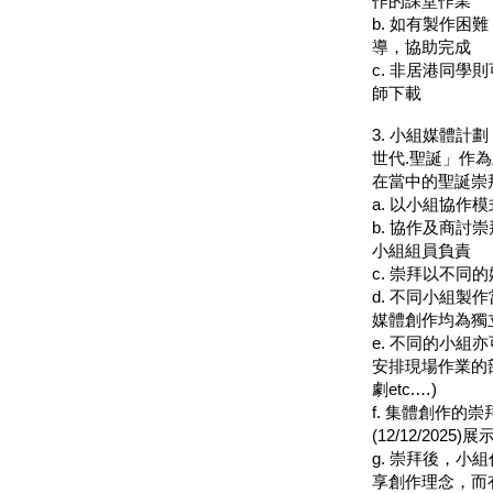
作的課堂作業
b.
如有製作困難
導，協助完成
c.
非居港同學則
師下載
3.
小組媒體計劃
世代
.
聖誕」作為
在當中的聖誕崇
a.
以小組協作模
b.
協作及商討崇
小組組員負責
c.
崇拜以不同的
d.
不同小組製作
媒體創作均為獨
e.
不同的小組亦
安排現場作業的
劇
etc.…)
f.
集體創作的崇
(12/12/2025)
展
g.
崇拜後，小組
享創作理念，而