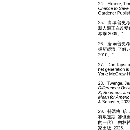
24.
Elmore, Ti
Chance to Save 
Gardener Publish
25.
唐
.
泰普史
新人類正在改變
希爾
2009
。*
26.
唐
.
泰普史
握新經濟
,
了解
2010
。*
27.
Don Tapscot
net generation i
York: McGraw-Hil
28.
Twenge, Je
Differences Betw
X, Boomers, an
Mean for Americ
& Schuster, 2023
29.
特溫格
,
珍
有叛逆期
,
卻也
的一代》
.
由林
家出版
, 2025.