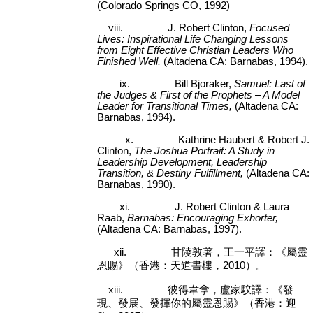
(Colorado Springs CO, 1992)
viii.
J. Robert Clinton,
Focused
Lives: Inspirational Life Changing Lessons
from Eight Effective Christian Leaders Who
Finished Well,
(Altadena CA: Barnabas, 1994).
ix.
Bill Bjoraker,
Samuel: Last of
the Judges & First of the Prophets – A Model
Leader for Transitional Times,
(Altadena CA:
Barnabas, 1994).
x.
Kathrine Haubert & Robert J.
Clinton,
The Joshua Portrait: A Study in
Leadership Development, Leadership
Transition, & Destiny Fulfillment,
(Altadena CA:
Barnabas, 1990).
xi.
J. Robert Clinton & Laura
Raab,
Barnabas: Encouraging Exhorter,
(Altadena CA: Barnabas, 1997).
xii.
甘陵敦著，王一平譯：《屬靈
恩賜》（香港：天道書樓，
2010
）。
xiii.
彼得韋拿，盧家馼譯：《發
現、發展、發揮你的屬靈恩賜》（香港：迎