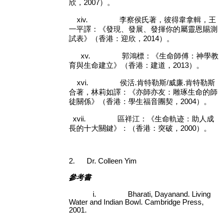
欣，
2007
）。
xiv.
李察侯氏著，彼得韋拿輯，王
一平譯：《發現、發展、發揮你的屬靈恩賜測
試表》（香港：迎欣，
2014
）。
xv.
郭鴻標：《生命師傅：神學教
育與生命建立》（香港：建道，
2013
）。
xvi.
侯活
.
肯特勒斯
/
威廉
.
肯特勒斯
合著，林莉如譯：《亦師亦友：雕琢生命的師
徒關係》（香港：學生福音團契，
2004
）。
xvii.
區祥江：《生命軌迹：助人成
長的十大關鍵》：（香港：突破，
2000
）。
2.
Dr. Colleen Yim
參考書
i.
Bharati, Dayanand. Living
Water and Indian Bowl. Cambridge Press,
2001.