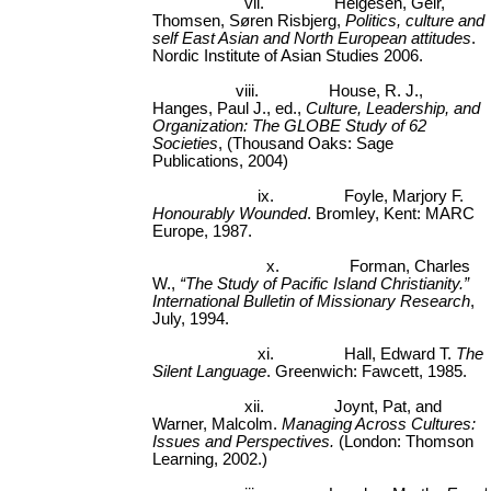
vii.
Helgesen, Geir,
Thomsen, Søren Risbjerg,
Politics, culture and
self East Asian and North European attitudes
.
Nordic Institute of Asian Studies 2006.
viii.
House, R. J.,
Hanges, Paul J., ed.,
Culture, Leadership, and
Organization: The GLOBE Study of 62
Societies
, (Thousand Oaks: Sage
Publications, 2004)
ix.
Foyle, Marjory F.
Honourably Wounded
. Bromley, Kent: MARC
Europe, 1987.
x.
Forman, Charles
W.,
“The Study of Pacific Island Christianity.”
International Bulletin of Missionary Research
,
July, 1994.
xi.
Hall, Edward T.
The
Silent Language
. Greenwich: Fawcett, 1985.
xii.
Joynt, Pat, and
Warner, Malcolm.
Managing Across Cultures:
Issues and Perspectives.
(London: Thomson
Learning, 2002.)