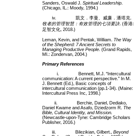
Sanders, Oswald J.
Spiritual Leadership
.
(Chicago, IL.: Moody, 1994.)
iv.
凱文．李曼、威廉．潘塔克
.
牧者的管理智慧：有效管理的七項要訣
.
(
香港
:
足智文化
, 2018.)
Leman, Kevin, and Pentak, William.
The Way
of the Shepherd: 7 Ancient Secrets to
Managing Productive People
. (Grand Rapids,
MI.: Zondervan, 2004.)
Primary References
i.
Bennett, M.J. “Intercultural
communication: A current perspective.” In M.
J. Bennett (Ed.), Basic concepts of
intercultural communication (pp.1-34). (Maine:
Intercultural Press Inc, 1998.)
ii.
Berchie, Daniel, Dediako,
Daniel Kwame and Asafo, Dziedzorm R.
The
Bible, Cultural Identity, and Mission.
(Newcastle-upon-Tyne: Cambridge Scholars
Publisher, 2016.)
iii.
Bilezikian, Gilbert.,
Beyond