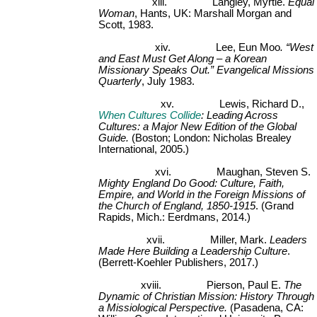
xiii.
Langley, Myrtle.
Equal
Woman
, Hants, UK: Marshall Morgan and
Scott, 1983.
xiv.
Lee, Eun Moo
. “West
and East Must Get Along – a Korean
Missionary Speaks Out.” Evangelical Missions
Quarterly
, July 1983.
xv.
Lewis, Richard D.,
When Cultures Collide
: Leading Across
Cultures: a Major New Edition of the Global
Guide.
(Boston; London: Nicholas Brealey
International, 2005.)
xvi.
Maughan, Steven S.
Mighty England Do Good: Culture, Faith,
Empire, and World in the Foreign Missions of
the Church of England, 1850-1915
. (Grand
Rapids, Mich.: Eerdmans, 2014.)
xvii.
Miller, Mark.
Leaders
Made Here Building a Leadership Culture
.
(Berrett-Koehler Publishers, 2017.)
xviii.
Pierson, Paul E.
The
Dynamic of Christian Mission: History Through
a Missiological Perspective.
(Pasadena, CA: