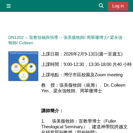
Skip to main content
Log in
Side panel
Toggle search 
DN1202 -- 宣教領袖與領導 -- 張美薇牧師/ 周翠珊博士/ 梁永強
牧師/ Colleen
上課日期：
2026
年
2
月
9-13
日
(
週一至週五
)
上課時間：
9:00-12:30
，
13:30-18:00
共
40
小時
上課地點：灣仔市區校園及
Zoom meeting
教
授：張美薇牧師（統籌）、
Dr. Colleen
Yim
、梁永強牧師、周翠珊博士
講師簡介：
1.
張美薇牧師：宣教學博士（
Fuller
Theological Seminary
），建道神學院跨越文
化研究部副教授（部份時間）。