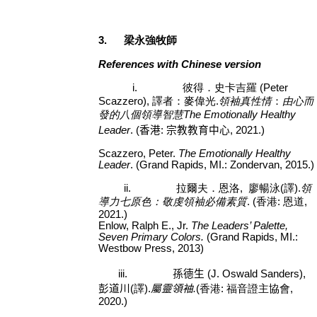
3.
梁永強牧師
References with Chinese version
i.
彼得．史卡吉羅
(Peter
Scazzero),
譯者：麥偉光
.
領袖真性情
：
由心而
發的八個領導智慧
The Emotionally Healthy
Leader
. (
香港
:
宗教教育中心
, 2021.)
Scazzero, Peter.
The Emotionally Healthy
Leader
. (Grand Rapids, MI.: Zondervan, 2015.)
ii.
拉爾夫．恩洛
,
廖暢泳
(
譯
).
領
導力七原色：敬虔領袖必備素質
. (
香港
:
恩道
,
2021.)
Enlow, Ralph E., Jr.
The Leaders’ Palette,
Seven Primary Colors.
(Grand Rapids, MI.:
Westbow Press, 2013)
iii.
孫德生
(J. Oswald Sanders)
,
彭
道川
(
譯
).
屬靈領袖
.
(
香港
:
福音證主協會
,
2020.)