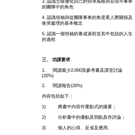
3.
認識怎樣優化自己的領導風格與在現今事奉
的團隊中的角色
4
.
認識領袖與從團隊事奉的角度看人際關係及
衝突處理的基本概念
5. 認識一個領袖的養成過程並其中包括的人生
的過程
三、
功課要求
1.
閱讀最少
2,000
頁參考書及課堂討論
(20%)
2.
閱讀報告
(20%)
內容包括如下：
1)
將書中內容作重點式的撮要；
2)
分析書中的優點及弱點及作評論；
3)
個人的心得、反省及應用。