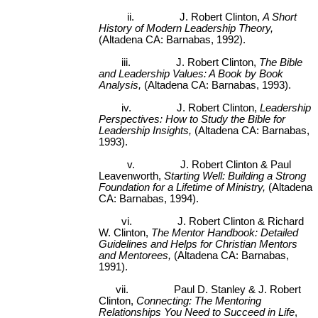
ii.
J. Robert Clinton,
A Short
History of Modern
Leadership Theory,
(Altadena CA: Barnabas, 1992).
iii.
J. Robert Clinton,
The Bible
and Leadership Values: A Book by Book
Analysis,
(Altadena CA: Barnabas, 1993).
iv.
J. Robert Clinton,
Leadership
Perspectives: How to Study the Bible for
Leadership Insights,
(Altadena CA: Barnabas,
1993)
.
v.
J. Robert Clinton & Paul
Leavenworth,
Starting Well: Building a Strong
Foundation for a Lifetime of Ministry,
(Altadena
CA: Barnabas, 1994).
vi.
J. Robert Clinton & Richard
W. Clinton,
The Mentor Handbook: Detailed
Guidelines and Helps for Christian Mentors
and Mentorees,
(Altadena CA: Barnabas,
1991).
vii.
Paul D. Stanley & J. Robert
Clinton,
Connecting: The Mentoring
Relationships You Need to Succeed in Life
,