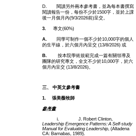
D.
閱讀另外兩本參考書，並為每本書撰寫
閱讀報告一份，每份不少於
1500
字，並於上課
後一月個月內
(9/3/2026
前
)
呈交。
3.
專文
(60%)
A.
同學可制作一個不少於
10,000
字的個人
的生平線，於六個月內呈交
(13/8/2026)
或
B.
按本院學術規範完成一篇有關領導及
團隊的研究專文，全文不少於
10,000
字，於六
個月內呈交
(13/8/2026)
。
三、
中英文參考書
1.
張美薇牧師
參考書
i.
J. Robert Clinton,
Leadership Emergence Patterns: A Self-study
Manual for Evaluating Leadership
, (Altadena
CA: Barnabas, 1989)
.