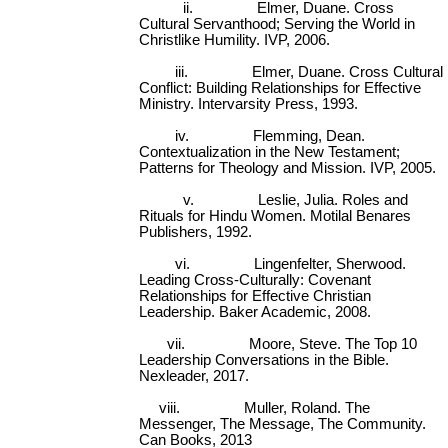
ii.
Elmer, Duane. Cross
Cultural Servanthood; Serving the World in
Christlike Humility. IVP, 2006.
iii.
Elmer, Duane. Cross Cultural
Conflict: Building Relationships for Effective
Ministry. Intervarsity Press, 1993.
iv.
Flemming, Dean.
Contextualization in the New Testament;
Patterns for Theology and Mission. IVP, 2005.
v.
Leslie, Julia. Roles and
Rituals for Hindu Women. Motilal Benares
Publishers, 1992.
vi.
Lingenfelter, Sherwood.
Leading Cross-Culturally: Covenant
Relationships for Effective Christian
Leadership. Baker Academic, 2008.
vii.
Moore, Steve. The Top 10
Leadership Conversations in the Bible.
Nexleader, 2017.
viii.
Muller, Roland. The
Messenger, The Message, The Community.
Can Books, 2013