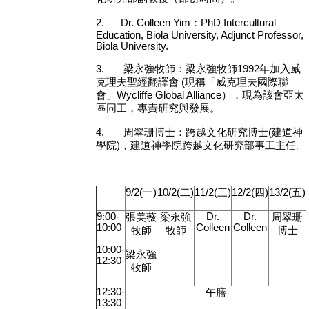
2.
Dr. Colleen Yim
：
PhD Intercultural
Education, Biola University, Adjunct Professor,
Biola University.
3.
梁永強牧師：梁永強牧師
1992
年加入威
克理夫聖經翻譯會
(
現稱「威克理夫國際聯
會」
Wycliffe Global Alliance
），現為該會亞太
區同工，專責研究與發展。
4.
周翠珊博士：跨越文化研究博士
(
建道神
學院
)
，建道神學院跨越文化研究部事工主任。
9/2(
一
)
10/2(
二
)
11/2(
三
)
12/2(
四
)
13/2(
五
)
9:00-
Dr.
Dr.
張美薇
梁永強
周翠珊
10:00
Colleen
Colleen
牧師
牧師
博士
10:00-
梁永強
12:30
牧師
12:30-
午膳
13:30