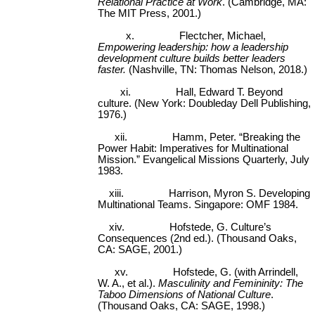
Relational Practice at Work
. (Cambridge, MA:
The MIT Press, 2001.)
x.
Flectcher, Michael,
Empowering leadership: how a leadership
development culture builds better leaders
faster.
(Nashville, TN: Thomas Nelson, 2018.)
xi.
Hall, Edward T. Beyond
culture. (New York: Doubleday Dell Publishing,
1976.)
xii.
Hamm, Peter. “Breaking the
Power Habit: Imperatives for Multinational
Mission.” Evangelical Missions Quarterly, July
1983.
xiii.
Harrison, Myron S. Developing
Multinational Teams. Singapore: OMF 1984.
xiv.
Hofstede, G. Culture’s
Consequences (2nd ed.). (Thousand Oaks,
CA: SAGE, 2001.)
xv.
Hofstede, G. (with Arrindell,
W. A., et al.).
Masculinity and Femininity: The
Taboo Dimensions of National Culture
.
(Thousand Oaks, CA: SAGE, 1998.)