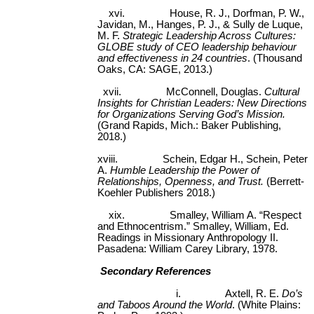
xvi.
House, R. J., Dorfman, P. W.,
Javidan, M., Hanges, P. J., & Sully de Luque,
M. F.
Strategic Leadership Across Cultures:
GLOBE study of CEO leadership behaviour
and effectiveness in 24 countries
. (Thousand
Oaks, CA: SAGE, 2013.)
xvii.
McConnell, Douglas.
Cultural
Insights for Christian Leaders: New Directions
for Organizations Serving God’s Mission.
(Grand Rapids, Mich.: Baker Publishing,
2018.)
xviii.
Schein, Edgar H., Schein, Peter
A.
Humble Leadership the Power of
Relationships, Openness, and Trust.
(Berrett-
Koehler Publishers 2018.)
xix.
Smalley, William A. “Respect
and Ethnocentrism.” Smalley, William, Ed.
Readings in Missionary Anthropology II.
Pasadena: William Carey Library, 1978.
Secondary References
i.
Axtell, R. E.
Do’s
and Taboos Around the World
. (White Plains: