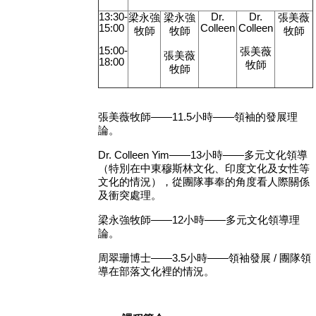
13:30-
Dr.
Dr.
梁永強
梁永強
張美薇
15:00
Colleen
Colleen
牧師
牧師
牧師
15:00-
張美薇
張美薇
18:00
牧師
牧師
張美薇牧師——
11.5
小時——領袖的發展理
論。
Dr. Colleen Yim
——
13
小時——多元文化領導
（特別在中東穆斯林文化、印度文化及女性等
文化的情況），從團隊事奉的角度看人際關係
及衝突處理。
梁永強牧師——
12
小時——多元文化領導理
論。
周翠珊博士——
3.5
小時——領袖發展
/
團隊領
導在部落文化裡的情況。