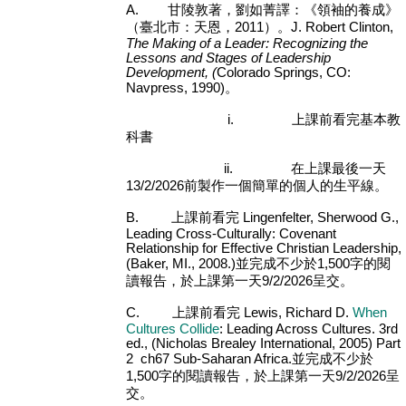
A.
甘陵敦著，劉如菁譯：《領袖的養成》
（臺北市：天恩，
2011
）。
J. Robert Clinton,
The Making of a Leader: Recognizing the
Lessons and Stages of Leadership
Development, (
Colorado Springs, CO:
Navpress, 1990)
。
i.
上課前看完基本教
科書
ii.
在上課最後一天
13/2/2026
前製作一個簡單的個人的生平線。
B.
上課前看完
Lingenfelter, Sherwood G.,
Leading Cross-Culturally: Covenant
Relationship for Effective Christian Leadership,
(Baker, MI., 2008.)
並完成不少於
1,500
字的閱
讀報告，於上課第一天
9/2/2026
呈交。
C.
上課前看完
Lewis, Richard D.
When
Cultures Collide
: Leading Across Cultures. 3rd
ed., (Nicholas Brealey International, 2005) Part
2 ch67 Sub-Saharan Africa.
並完成不少於
1,500
字的閱讀報告，於上課第一天
9/2/2026
呈
交。