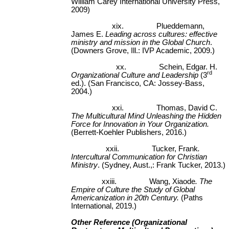
William Carey International University Press,
2009)
xix.
Plueddemann,
James E.
Leading across cultures: effective
ministry and mission in the Global Church
.
(Downers Grove, Ill.: IVP Academic, 2009.)
xx.
Schein, Edgar. H.
rd
Organizational Culture and Leadership
(3
ed.). (San Francisco, CA: Jossey-Bass,
2004.)
xxi.
Thomas, David C.
The Multicultural Mind Unleashing the Hidden
Force for Innovation in Your Organization.
(Berrett-Koehler Publishers, 2016.)
xxii.
Tucker, Frank
.
Intercultural Communication for Christian
Ministry
. (Sydney, Aust.,: Frank Tucker, 2013.)
xxiii.
Wang, Xiaode
. The
Empire of Culture the Study of Global
Americanization in 20th Century.
(Paths
International, 2019.)
Other Reference (Organizational