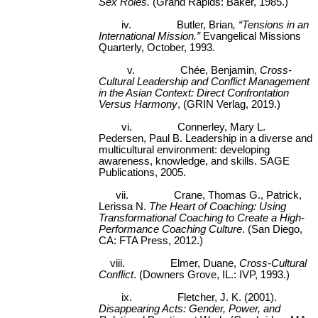
Sex Roles.
(Grand Rapids: Baker, 1985.)
iv.
Butler, Brian
, “Tensions in an
International Mission.”
Evangelical Missions
Quarterly, October, 1993.
v.
Chée, Benjamin,
Cross-
Cultural Leadership and Conflict Management
in the Asian Context: Direct Confrontation
Versus Harmony
, (GRIN Verlag, 2019.)
vi.
Connerley, Mary L.
Pedersen, Paul B. Leadership in a diverse and
multicultural environment: developing
awareness, knowledge, and skills. SAGE
Publications, 2005.
vii.
Crane, Thomas G., Patrick,
Lerissa N.
The Heart of Coaching: Using
Transformational Coaching to Create a High-
Performance Coaching Culture
. (San Diego,
CA: FTA Press, 2012.)
viii.
Elmer, Duane,
Cross-Cultural
Conflict
. (Downers Grove, IL.: IVP, 1993.)
ix.
Fletcher, J. K. (2001).
Disappearing Acts: Gender, Power, and