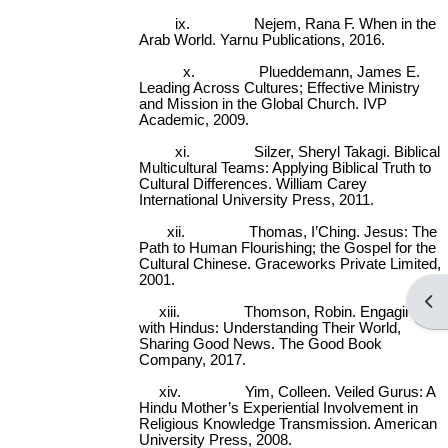
ix.
Nejem, Rana F. When in the
Arab World. Yarnu Publications, 2016.
x.
Plueddemann, James E.
Leading Across Cultures; Effective Ministry
and Mission in the Global Church. IVP
Academic, 2009.
xi.
Silzer, Sheryl Takagi. Biblical
Multicultural Teams: Applying Biblical Truth to
Cultural Differences. William Carey
International University Press, 2011.
xii.
Thomas, I’Ching. Jesus: The
Path to Human Flourishing; the Gospel for the
Cultural Chinese. Graceworks Private Limited,
2001.
Ope
xiii.
Thomson, Robin. Engaging
with Hindus: Understanding Their World,
Sharing Good News. The Good Book
Company, 2017.
xiv.
Yim, Colleen. Veiled Gurus: A
Hindu Mother’s Experiential Involvement in
Religious Knowledge Transmission. American
University Press, 2008.