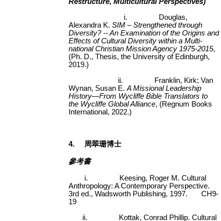
Restructure, Multicultural Perspectives)
i.
Douglas,
Alexandra K.
SIM – Strengthened through
Diversity? -- An Examination of the Origins and
Effects of Cultural Diversity within a Multi-
national Christian Mission Agency 1975-2015
,
(Ph. D., Thesis, the University of Edinburgh,
2019.)
ii.
Franklin, Kirk; Van
Wynan, Susan E.
A Missional Leadership
History—From Wycliffe Bible Translators to
the Wycliffe Global Alliance
, (Regnum Books
International, 2022.)
4.
周翠珊博士
參考書
i.
Keesing, Roger M. Cultural
Anthropology: A Contemporary Perspective.
3rd ed., Wadsworth Publishing, 1997. CH9-
19
ii.
Kottak, Conrad Phillip. Cultural