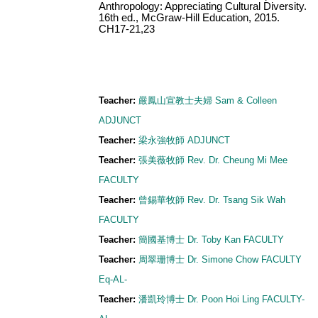
Anthropology: Appreciating Cultural Diversity.
16th ed., McGraw-Hill Education, 2015.
CH17-21,23
Teacher:
嚴鳳山宣教士夫婦 Sam & Colleen
ADJUNCT
Teacher:
梁永強牧師 ADJUNCT
Teacher:
張美薇牧師 Rev. Dr. Cheung Mi Mee
FACULTY
Teacher:
曾錫華牧師 Rev. Dr. Tsang Sik Wah
FACULTY
Teacher:
簡國基博士 Dr. Toby Kan FACULTY
Teacher:
周翠珊博士 Dr. Simone Chow FACULTY
Eq-AL-
Teacher:
潘凱玲博士 Dr. Poon Hoi Ling FACULTY-