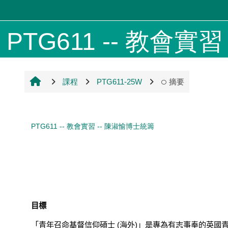
跳至主內容
PTG611 -- 教會實習 -
課程
PTG611-25W
摘要
PTG611 -- 教會實習 -- 陳淑愉博士統籌
目標
「青年召命基督信仰碩士
(
海外
)
」是專為有志事奉的英國