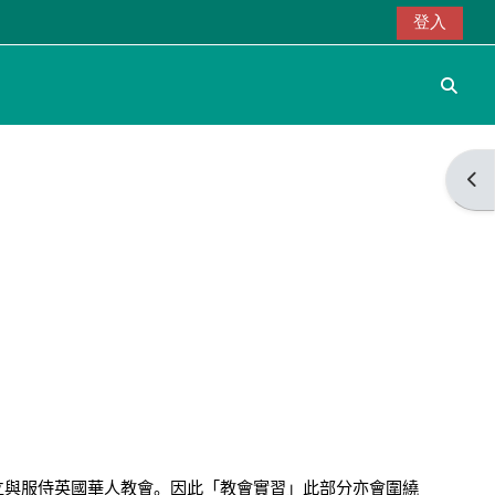
登入
切換
開啟
立與服侍英國華人教會。因此「教會實習」此部分亦會圍繞