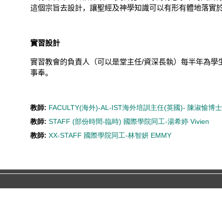
這個宗旨去設計，讓聖經及神學知識可以有形有體地落實
實習設計
實習教會的負責人（可以是堂主任
/
資深長執）每半年為學
事奉。
教師:
FACULTY(海外)-AL-IST海外培訓主任(英國)- 陳淑愉博士 Dr.
教師:
STAFF (部份時間-臨時) 國際學院同工-湯希婷 Vivien
教師:
XX-STAFF 國際學院同工-林智妍 EMMY