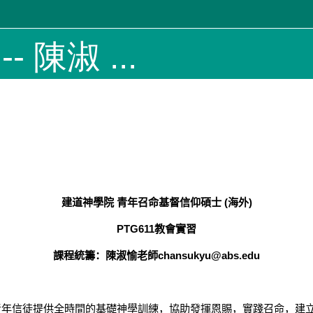
- 陳淑 ...
建道神學院
青年召命基督信仰碩士
(
海外
)
PTG611
教會實習
課程統籌：陳淑愉老師
chansukyu@abs.edu
青年信徒提供全時間的基礎神學訓練，協助發揮恩賜，實踐召命，建