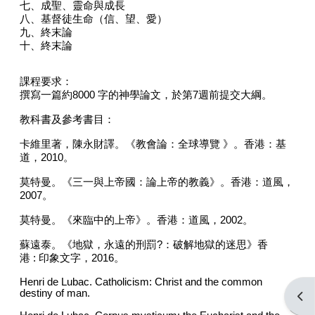
七、成聖、靈命與成長
八、基督徒生命（信、望、愛）
九、終末論
十、終末論
課程要求：
撰寫一篇約
8000
字的神學論文，於第
7
週前提交大綱。
教科書及參考書目：
卡維里著，陳永財譯。《教會論：全球導覽 》。香港：基
道，
2010
。
莫特曼。《三一與上帝國：論上帝的教義》。香港：道風，
2007
。
莫特曼。《來臨中的上帝》。香港：道風，
2002
。
蘇遠泰。《地獄，永遠的刑罰
?
：破解地獄的迷思》香
港
:
印象文字，
2016
。
Henri de Lubac. Catholicism: Christ and the common
destiny of man.
Open