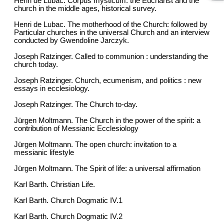
Henri de Lubac. Corpus mysticum: the Eucharist and the
church in the middle ages, historical survey.
Henri de Lubac. The motherhood of the Church: followed by
Particular churches in the universal Church and an interview
conducted by Gwendoline Jarczyk.
Joseph Ratzinger. Called to communion : understanding the
church today.
Joseph Ratzinger. Church, ecumenism, and politics : new
essays in ecclesiology.
Joseph Ratzinger. The Church to-day.
Jürgen Moltmann. The Church in the power of the spirit: a
contribution of Messianic Ecclesiology
Jürgen Moltmann. The open church: invitation to a
messianic lifestyle
Jürgen Moltmann. The Spirit of life: a universal affirmation
Karl Barth. Christian Life.
Karl Barth. Church Dogmatic IV.1
Karl Barth. Church Dogmatic IV.2