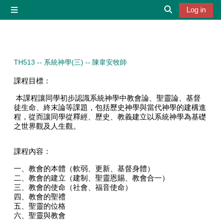
Skip to main content
Log in
Side panel
Toggle search 
TH513 -- 系統神學(三) -- 陳韋安牧師
課程目標：
本課程讓同學初步認識系統神學中教會論、聖靈論、基督
徒生命、終末論等課題，包括歷史神學與當代神學的建構進
程，從而讓同學從釋經、歷史、教義建立以系統神學為基礎
之世界觀及人生觀。
課程內容：
一、教會的本體（軟弱、更新、基督身體）
二、教會的建立（建制、聖靈恩賜、教會合一）
三、教會的使命（社會、福音使命）
四、教會的聖禮
五、聖靈的位格
六、聖靈與教會