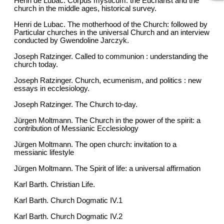
Henri de Lubac. Corpus mysticum: the Eucharist and the
church in the middle ages, historical survey.
Henri de Lubac. The motherhood of the Church: followed by
Particular churches in the universal Church and an interview
conducted by Gwendoline Jarczyk.
Joseph Ratzinger. Called to communion : understanding the
church today.
Joseph Ratzinger. Church, ecumenism, and politics : new
essays in ecclesiology.
Joseph Ratzinger. The Church to-day.
Jürgen Moltmann. The Church in the power of the spirit: a
contribution of Messianic Ecclesiology
Jürgen Moltmann. The open church: invitation to a
messianic lifestyle
Jürgen Moltmann. The Spirit of life: a universal affirmation
Karl Barth. Christian Life.
Karl Barth. Church Dogmatic IV.1
Karl Barth. Church Dogmatic IV.2