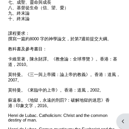
七、成聖、靈命與成長
八、基督徒生命（信、望、愛）
九、終末論
十、終末論
課程要求：
撰寫一篇約
8000
字的神學論文，於第
7
週前提交大綱。
教科書及參考書目：
卡維里著，陳永財譯。《教會論：全球導覽 》。香港：基
道，
2010
。
莫特曼。《三一與上帝國：論上帝的教義》。香港：道風，
2007
。
莫特曼。《來臨中的上帝》。香港：道風，
2002
。
蘇遠泰。《地獄，永遠的刑罰
?
：破解地獄的迷思》香
港
:
印象文字，
2016
。
Henri de Lubac. Catholicism: Christ and the common
destiny of man.
Open