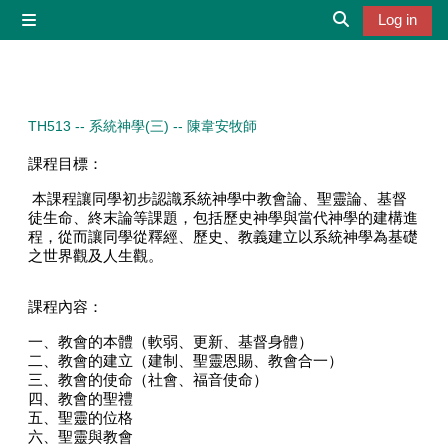
Skip to main content
Log in
Side panel
Toggle search 
TH513 -- 系統神學(三) -- 陳韋安牧師
課程目標：
本課程讓同學初步認識系統神學中教會論、聖靈論、基督
徒生命、終末論等課題，包括歷史神學與當代神學的建構進
程，從而讓同學從釋經、歷史、教義建立以系統神學為基礎
之世界觀及人生觀。
課程內容：
一、教會的本體（軟弱、更新、基督身體）
二、教會的建立（建制、聖靈恩賜、教會合一）
三、教會的使命（社會、福音使命）
四、教會的聖禮
五、聖靈的位格
六、聖靈與教會