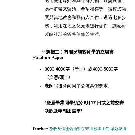
透過藝術媒介和與社群共創，宣揚真理，
為社群帶來醫治、希望和喜樂。該模式強
調與當地教會和藝術人合作，透過七個步
驟，利用在地文化元素進行創作，讓藝術
反映社群的獨特信仰與生活。
**
選擇二：有關民族敬拜學的立場書
Position Paper
3000-4000
字（學士）或
4000-5000
字
（文憑
/
碩士）
老師稍後會向同學公佈具體要求。
*應屆畢業同學須於 6月17 日或之前交齊
功課及申報出席率*
Teacher:
教牧及信徒領袖學院/市區校園主任-梁荔馨博