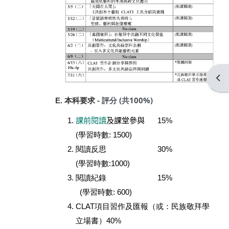
Open
評分 (共100%)
E. 本科要求 -
課前閱讀
及課堂參與
15%
(學習時數: 1500)
30%
閱讀反思
(學習時數:1000)
15%
閱讀紀錄
(學習時數: 600)
（或：民族敬拜學
CLAT項目習作及匯報
立場書）40%