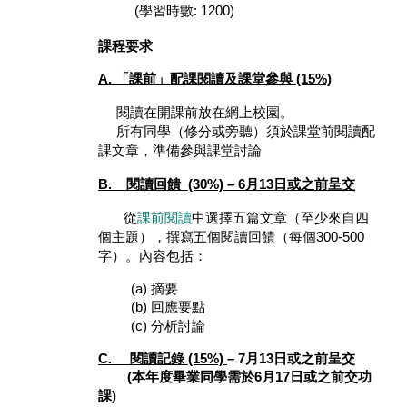
(學習時數: 1200)
課程要求
A. 「課前」配課閱讀及課堂參與 (15%)
閱讀在開課前放在網上校園。
所有同學（修分或旁聽）須於課堂前閱讀配
課文章，準備參與課堂討論
B. 閱讀回饋 (30%)
–
6月13日或之前呈交
從
課前閱讀
中選擇五篇文章（至少來自四
個主題），撰寫五個閱讀回饋（每個300-500
字）。內容包括：
(a) 摘要
(b) 回應要點
(c) 分析討論
C. 閱讀記錄 (15%)
–
7月13日或之前呈交
本年度畢業同學需於6月17日或之前交功
(
課)