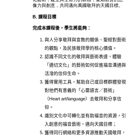
像力與創意，共同邁向萬國敬拜的天國目標。
B.
課程目標
完成本課程後，學生將能夠：
與人分享敬拜與宣教的關係、
聖經對藝術
的觀點，及民族敬拜學的核心價值。
認識不同文化的敬拜與藝術表達，體驗
「適切文化」的藝術如何促進福音溝通與
活潑的信仰生命。
獲得實用工具，幫助自己或目標群體發現
對他們有意義的「心靈語言／藝術」
（
Heart art/language
）去敬拜和分享信
仰。
識別文化中可轉化並有助福音的資源，引
入
創意的福音藝術，邁向天國目標；
獲得同行網絡和更多資源推動天國敬拜，