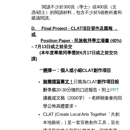
閱讀不少於300頁（學士）或400頁（文
憑/碩士）的閱讀材料，包含不少於5個教科書和
建議閱讀。
D. Final Project - CLAT項目習作及匯報 ，
或
Position Paper - 民族敬拜學立場書 (40%)
–
7月13日或之前呈交
(
本年度畢業同學需於6月17日或之前交功
課)
**
選擇一：個人或小組
CLAT
創作項目
無需撰寫專文！
只需為CLAT
創作項目設
計
準備
20-30
分鐘的口述報告，附上
PPT
講義或文稿（
2000
字），老師稍後會向同
學公佈具體要求。
CLAT (Create Local Arts Together「共創
本地藝術」) 是一套宣教創作工具，旨在