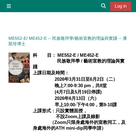
Skip to main content
Log in
Side panel
Toggle search 
ME552-E/ ME452-E -- 民族敬拜學/藝術宣教的理論與實踐 -- 潘
凱玲博士
科 目： ME552-E / ME452-E
民族敬拜學 / 藝術宣教的理論與實
踐
上課日期及時間：
2026年3月31日至6月2日（二）
晚上7:00-9:30 pm，共8堂
(4月7日及5月19日停課)
2026年6月13日（六）
早上10:00-下午4:00，第9-10課
上課形式：只
設實體面授，
不設Zoom上課及錄影
（
Zoom只限身處海外的宣教同工，及
身處海外的ATH mini-dip同學申請
）