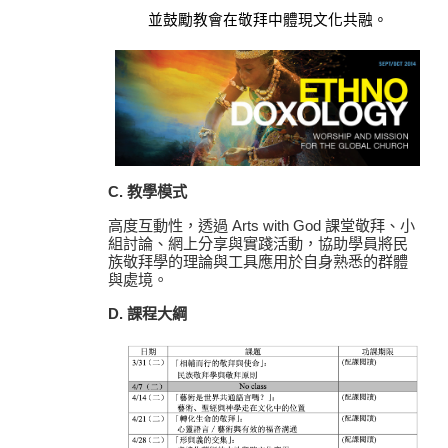
並鼓勵教會在敬拜中體現文化共融。
C.
教學模式
高度互動性，透過
Arts with God
課堂敬拜、小
組討論、網上分享與實踐活動，協助學員將民
族敬拜學的理論與工具應用於自身熟悉的群體
與處境。
D. 課程大綱