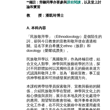
**備註：旁聽同學亦要參與
課前閱讀
，以及堂上
討
論和
實習
教 授：潘凱玲博士
A. 本科內容
「民族敬拜學」（Ethnodoxology）是個陌生的
詞，卻與今日教會的宣教和敬拜使命適適相
關。這名字來自希臘文ethno（族群）和
doxology（榮耀或讚美）。
民族敬拜學以「萬國敬拜」作為終極目標，結
合文化人類學、神學與民族藝術學的方法，探
討不同群體如何以其獨特且多元的藝術表達方
式認識和敬拜上帝，並為「藝術宣教」事工提
供神學根基和可持續發展的實踐方向。
本課程將帶領學員探索敬拜、宣教與藝術的關
係，介紹民族敬拜學在聖經、神學與文化上的
核心價值與原則，展示在本地及跨文化處境中
的應用。期望幫助教會領袖、敬拜事奉者與跨
文化工作者，在不同文化脈絡中有效運用處境
化藝術，建立具生命力的群體，重燃教會的想