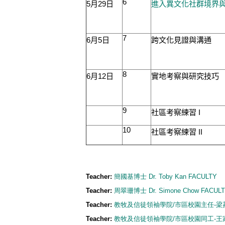
6
5
月
29
日
進入異文化社群境界
7
6
月
5
日
跨文化見證與溝通
8
6
月
12
日
實地考察與研究技巧
9
社區考察練習
I
10
社區考察練習
II
Teacher:
簡國基博士 Dr. Toby Kan FACULTY
Teacher:
周翠珊博士 Dr. Simone Chow FACULT
Teacher:
教牧及信徒領袖學院/市區校園主任-梁荔馨博士 
Teacher:
教牧及信徒領袖學院/市區校園同工-王家