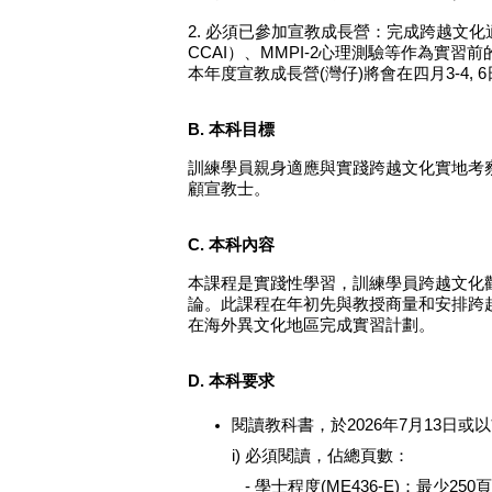
2. 必須已參加宣教成長營：完成跨越文化適應自我認識（C
CCAI）、MMPI-2心理測驗等作為實習
本年度宣教成長營(灣仔)將會在四月3-4,
B. 本科目標
訓練學員親身適應與實踐跨越文化實地考
顧宣教士。
C. 本科內容
本課程是實踐性學習，訓練學員跨越文化
論。此課程在年初先與教授商量和安排跨
在海外異文化地區完成實習計劃。
D. 本科要求
閱讀教科書，於2026年7月13日或以
i) 必須閱讀，佔總頁數：
- 學士
程度
(ME436-E)：最少250