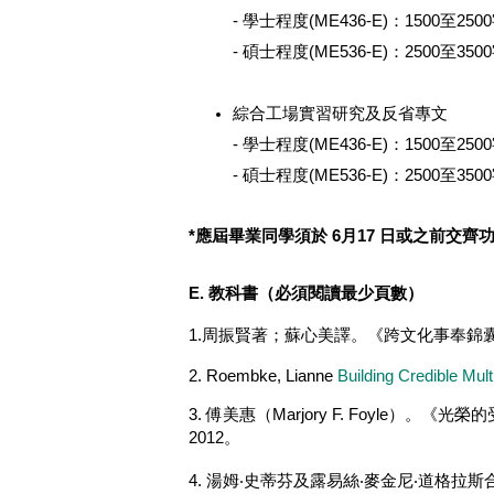
- 學士
程度
(ME436-E)
：
1500至250
- 碩士程度(ME536-E)：
2500至350
綜合工場實習研究及反省專文
- 學士
程度
(ME436-E)
：
1500至250
- 碩士程度(ME536-E)：
2500至350
*應屆畢業同學須於 6月17 日或之前交齊
（必須閱讀最少頁數）
E.
教科書
1.周振賢著；蘇心美譯。《跨文化事奉錦
2. Roembke, Lianne
Building Credible Mul
3. 傅美惠（Marjory F. Foyle
2012。
4. 湯姆‧史蒂芬及露易絲‧麥金尼‧道格拉斯合著 (Tom 