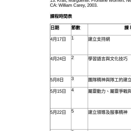
13. Kraft, Marguerite. Frontline Women: Ne
CA: William Carey, 2003.
課程時間表
日期
節數
課 
1
4
月
17
日
建立支持網
2
4
月
24
日
學習語言與文化技巧
3
5
月
8
日
團隊精神與隊工的建
4
5
月
15
日
屬靈動力、屬靈爭戰
5
5
月
22
日
建立領導及服事精神