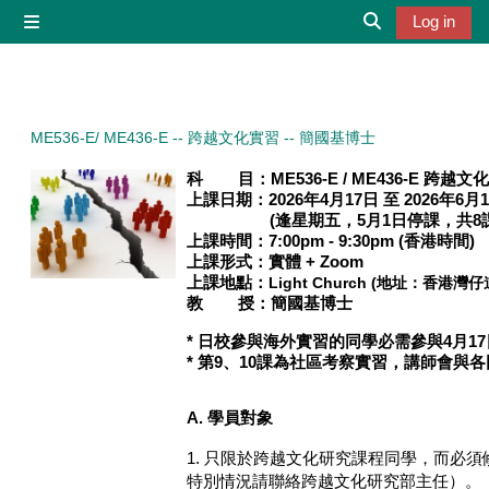
Skip to main content
Log in
Side panel
Toggle search 
ME536-E/ ME436-E -- 跨越文化實習 -- 簡國基博士
科 目：
ME536-E / ME436-E 跨越
上課日期：
2026年4月17日 至 2026年6月
(逢星期五，5月1日停課，共8
上課時間：7
:00pm - 9:30pm (
香港時間
)
上課形式：
實體 + Zoom
上課地點：
Light Church (地址：香港灣仔
教 授：
簡國基博士
* 日校參與海外實習的同學必需參與4月17
* 第9、10課為社區考察實習，講師會與
A. 學員對象
1. 只限於跨越文化研究課程同學，而必
特別情況請聯絡跨越文化研究部主任）。