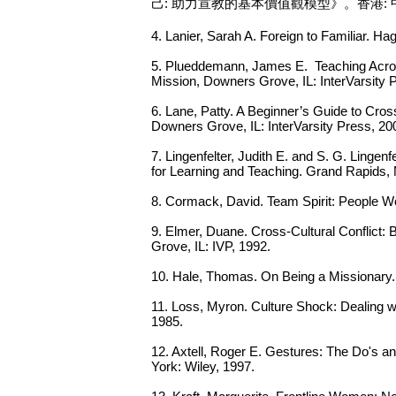
己: 助力宣教的基本價值觀模型》。香港: 中
4. Lanier, Sarah A. Foreign to Familiar. 
5. Plueddemann, James E. Teaching Across
Mission, Downers Grove, IL: InterVarsity 
6. Lane, Patty. A Beginner’s Guide to Cross
Downers Grove, IL: InterVarsity Press, 20
7. Lingenfelter, Judith E. and S. G. Lingen
for Learning and Teaching. Grand Rapids,
8. Cormack, David. Team Spirit: People 
9. Elmer, Duane. Cross-Cultural Conflict: B
Grove, IL: IVP, 1992.
10. Hale, Thomas. On Being a Missionary.
11. Loss, Myron. Culture Shock: Dealing wi
1985.
12. Axtell, Roger E. Gestures: The Do's 
York: Wiley, 1997.