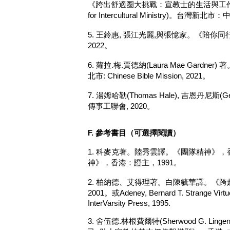
《跨出舒適圈大挑戰：宣教士的生活與工作》(Encounter
for Intercultural Ministry)
5. 王鈴惠, 張江光麗,與張憶家。《陪你同
2022。
6. 蘿拉.梅.賈德納(Laura Mae Gar
北市: Chinese Bible Mission, 2021。
7. 湯姆哈勒(Thomas Hale), 吉恩丹尼斯
傳事工聯會, 2020。
F. 參考書目（
可選擇閱讀）
1. 科麥克著。陸秀雲譯。《團隊精神》，
神》，香港：證主，1991。
2. 柏納德、艾得理著。白陳毓華譯。《跨
2001。或Adeney, Bernard T. Strange Virtues
InterVarsity Press, 1995.
3. 舍伍德.林根費爾特(Sherwood G. Lingenf