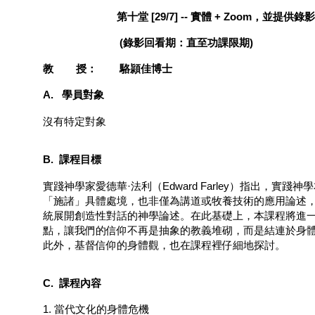
第十堂 [29/7] -- 實體 + Zoom，並提供錄
(錄影回看期：直至功課限期)
教
授：
駱頴佳博士
A.
學員對象
沒有特定對象
B.
課程目標
實踐神學家愛德華
·
法利（
Edward Farley
）指出，實踐神學
「施諸」具體處境，也非僅為講道或牧養技術的應用論述
統展開創造性對話的神學論述。在此基礎上，本課程將進
點，讓我們的信仰不再是抽象的教義堆砌，而是結連於身
此外，基督信仰的身體觀，也在課程裡仔細地探討。
C.
課程內容
1.
當代文化的身體危機