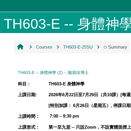
Skip to main content
TH603-E -- 身體神學 (
Courses
TH603-E-25SU
Summary
TH603-E -- 身體神學 (Z) -- 駱穎佳博士
科目：
TH603-E
身體神學
上課日期
:
2026
年
6
月
22
日至
7
月
29
日（共
10
課）
[
每週
[
特別加課：
6
月
26
日（星期五）
,
停課日期
7:00 – 9:30 pm
上課時間：
上課形式：
第一至九堂 -- 只設Zoom，不設實體面