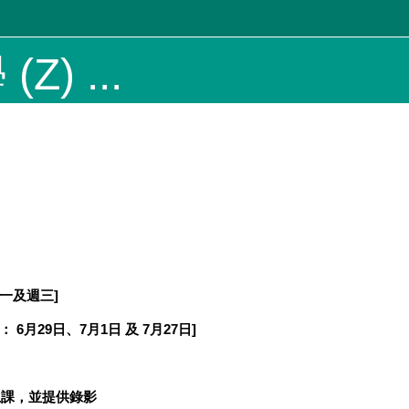
Z) ...
一及週三
]
：
6
月
29
日、
7
月
1
日 及
7
月
27
日
]
授上課，並提供錄影