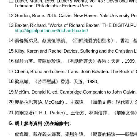
11.
Luther, Martin. 1999. Luther's Works, Vol. 43 : Devotional Wri
Lehmann. Philadelphia: Fortress Press.
12.
Gordon, Bruce. 2019. Calvin. New Haven: Yale University Pr
13.
Baxter, Richard. "Works of Richard Baxter." THE DIGITALP
http://digitalpuritan.net/richard-baxter/
14.
勞倫斯弟兄。蔡貴恒導讀。《回歸純愛的朝聖者》。香港
:
15.
Kilby, Karen and Rachel Davies. Suffering and the Christian 
16.
楊腓力著。黃陳妙玲譯。《有話問蒼天》香港：天道，
1999
17.
Chenu, Bruno and others. Trans. John Bowden. The Book of 
18.
梁燕城。《苦罪懸謎》香港
:
天道。
1980
。
19.
McKim, Donald K. ed. Cambridge Companion to John Calvin.
20.
麥格拉思著
(A. McGrath)
。甘霖譯。《加爾文傳
:
現代西方
21.
帕爾克著
(T. H. L. Parker)
。王怡方、林鴻信譯。《加爾文傳
G.
網上參考資料
(
仍在編修中
):
-
盧逸斯、戴存義夫婦著。樂恩年譯。《屬靈的秘訣
——
戴德