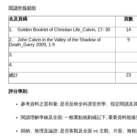
閱讀申報範例
名及頁碼
頁數
1. Golden Booklet of Christian Life_Calvin, 17- 30
14
2. John Calvin in the Valley of the Shadow of
9
Death_Garry 2009, 1-9
3.
4.
23
總計
評分準則:
參考資料之質和量: 是否反映全科課堂所學、指定閱讀及
閱讀理解準確及全面: 一般重點能劃綫記下, 重要資料能撮要,
歸納、推理及論證: 是否客觀及全面 vs 主觀、片面、無