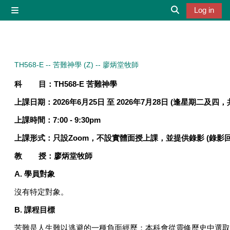
Skip to main content
Log in
Side panel
Toggle search 
TH568-E -- 苦難神學 (Z) -- 廖炳堂牧師
科 目：
TH568-E
苦難神學
上課日期：
2026
年
6
月
25
日
至
2026
年
7
月
28
日
(
逢星期二及四，
上課時間：
7:00 - 9:30pm
上課形式：
只設
Zoom
，不設實體面授上課，並提供錄影
(
錄影
教 授：廖炳堂牧師
A. 學員對象
沒有特定對象。
B.
課程目標
苦難是人生難以逃避的一種負面經歷；本科會從靈修歷史中選取