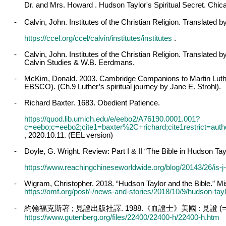
Dr. and Mrs. Howard . Hudson Taylor's Spiritual Secret. Chi
-
Calvin, John. Institutes of the Christian Religion. Translat
https://ccel.org/ccel/calvin/institutes/institutes
.
-
Calvin, John. Institutes of the Christian Religion. Translated
Calvin Studies & W.B. Eerdmans.
-
McKim, Donald. 2003. Cambridge Companions to Martin Luthe
EBSCO). (Ch.9 Luther’s spiritual journey by Jane E. Strohl).
-
Richard Baxter. 1683. Obedient Patience.
https://quod.lib.umich.edu/e/eebo2/A76190.0001.001?
c=eebo;c=eebo2;cite1=baxter%2C+richard;cite1restrict=auth
, 2020.10.11. (EEL version)
-
Doyle, G. Wright. Review: Part I & II “The Bible in Hudson Tay
https://www.reachingchineseworldwide.org/blog/20143/26/is-j-
-
Wigram, Christopher. 2018. “Hudson Taylor and the Bible.” M
https://omf.org/post/-/news-and-stories/2018/10/9/hudson-tayl
-
約翰福克斯著
;
見證出版社譯
. 1988.
《血證士》美國
:
見證
(=
https://www.gutenberg.org/files/22400/22400-h/22400-h.htm