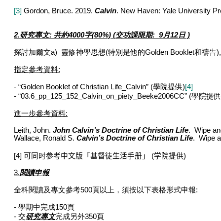
[3]
Gordon, Bruce. 2019.
Calvin
. New Haven: Yale University Pr
2.
研究專文
:
共約
4000
字
(80%)
(交功課限期: 9月12日 )
探討加爾文
a)
靈修神學思想
(
特別是他的
Golden Booklet
和禱告
)
指定參考資料
:
-
“Golden Booklet of Christian Life_Calvin” (
學院提供
)
[4]
-
“03.6_pp_125_152_Calvin_on_piety_Beeke2006CC” (
學院提供
進一步參考資料
:
Leith, John.
John Calvin’s Doctrine of Christian Life
. Wipe an
Wallace, Ronald S.
Calvin’s Doctrine of Christian Life
. Wipe a
[4]
可同时参考中文版「基督徒生活手册」
(
学院提供
)
3.
閱讀申報
全科閱讀及專文參考
500
頁以上，須按以下表格形式申報
:
-
學期中完成1
50
頁
-
交
研究專文
完成另外
350
頁