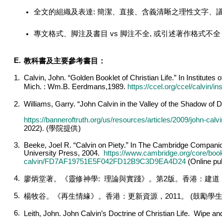
全文的組織及表達: 簡潔、直接、含義清𥇦之理性文字、議
專文格式、脚注及書目 vs 脚注不全, 或引述著作格式不全
E.
教科書及主要參考書目：
1.
Calvin, John. “Golden Booklet of Christian Life.” In Institute
Wm.B. Eerdmans,1989.
https://ccel.org/ccel/calvin/ins
Mich. :
2.
Williams, Garry. “John Calvin in the Valley of the Shadow of D
https://banneroftruth.org/us/resources/articles/2009/john-cal
2022). (
學院提供
)
3.
Beeke, Joel R. “Calvin on Piety.” In The Cambridge Compani
University Press, 2004.
https://www.cambridge.org/core/boo
calvin/FD7AF19751E5F042FD12B9C3D9EA4D24
(Online pub
4.
廖炳堂著。《靈修神學
:
理論與實踐》。第
2
版。香港：建道
5.
楊牧谷。《再生情緣》。香港：更新資源，
2011
。
(
鼓勵學
6.
Leith, John. John Calvin’s Doctrine of Christian Life. Wipe a