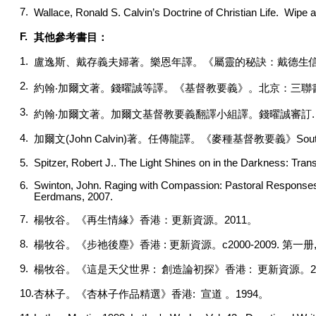
7.
Wallace, Ronald S. Calvin’s Doctrine of Christian Life. Wipe 
F.
其他參考書目：
1.
盧逸斯、戴存義夫婦著。樂恩年譯。《屬靈的秘訣：戴德生
2.
約翰‧加爾文著。錢曜誠等譯。《基督教要義》。北京：三聯
3.
約翰‧加爾文著。加爾文基督教要義翻譯小組譯。錢曜誠審訂
4.
加爾文
(John Calvin)
著。任傳龍譯。《麥種基督教要義》
Sout
5.
Spitzer, Robert J.. The Light Shines on in the Darkness: Tran
6.
Swinton, John. Raging with Compassion: Pastoral Responses 
Eerdmans, 2007.
7.
楊牧谷。《再生情緣》香港：更新資源。
2011
。
8.
楊牧谷。《步祂後塵》香港
:
更新資源。
c2000-2009.
第一册
9.
楊牧谷。《這是天父世界
:
創造論初探》香港
:
更新資源。
2
10.
杏林子。《杏林子作品精選》香港
:
宣道 。
1994
。