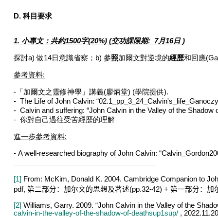
D. 科目要求
1.
小專文：共約
1500
字
(20%) (交功課限期: 7月16日 )
探討
a)
做
14
日意識省察；
b)
參
照
加爾文對逆境的
經歷
和回應
(Ga
參考資料
:
-「加爾文
之靈修神學」講義
(
廖炳堂
) (
學院提供
).
-
The Life of John Calvin: “02.1_pp_3_24_Calvin's_life_Ganoc
-
Calvin and suffering: “John Calvin in the Valley of the Shadow
-
你對自己過往受苦經歷的理解
進一步參考資料
:
-
A well-researched biography of John Calvin: “Calvin_Gordon20
[1]
From: McKim, Donald K. 2004. Cambridge Companion to John
pdf,
第二部分：加尔文的思想及著述
(pp.32-42) +
第一部分：加
[2]
Williams, Garry. 2009. “John Calvin in the Valley of the Shad
calvin-in-the-valley-of-the-shadow-of-deathsup1sup/
,
2022.11.20