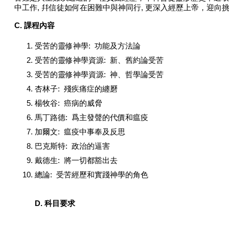
中工作
,
幷信徒如何在困難中與神同行
,
更深入經歷上帝，迎向
C.
課程內容
受苦的靈修神學: 功能及方法論
受苦的靈修神學資源: 新、舊約論受苦
受苦的靈修神學資源: 神、哲學論受苦
杏林子: 殘疾痛症的纏磿
楊牧谷: 癌病的威脅
馬丁路德: 爲主發聲的代價和瘟疫
加爾文: 瘟疫中事奉及反思
巴克斯特: 政治的逼害
戴德生: 將一切都豁出去
總論: 受苦經歷和實踐神學的角色
D. 科目要求