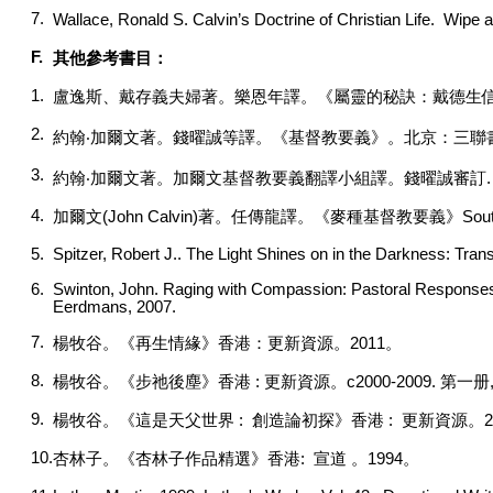
7.
Wallace, Ronald S. Calvin’s Doctrine of Christian Life. Wipe 
F.
其他參考書目：
1.
盧逸斯、戴存義夫婦著。樂恩年譯。《屬靈的秘訣：戴德生
2.
約翰‧加爾文著。錢曜誠等譯。《基督教要義》。北京：三聯
3.
約翰‧加爾文著。加爾文基督教要義翻譯小組譯。錢曜誠審訂
4.
加爾文
(John Calvin)
著。任傳龍譯。《麥種基督教要義》
Sout
5.
Spitzer, Robert J.. The Light Shines on in the Darkness: Tran
6.
Swinton, John. Raging with Compassion: Pastoral Responses 
Eerdmans, 2007.
7.
楊牧谷。《再生情緣》香港：更新資源。
2011
。
8.
楊牧谷。《步祂後塵》香港
:
更新資源。
c2000-2009.
第一册
9.
楊牧谷。《這是天父世界
:
創造論初探》香港
:
更新資源。
2
10.
杏林子。《杏林子作品精選》香港
:
宣道 。
1994
。