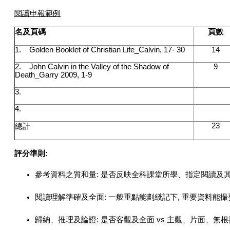
閱讀申報範例
名及頁碼
頁數
1. Golden Booklet of Christian Life_Calvin, 17- 30
14
2. John Calvin in the Valley of the Shadow of
9
Death_Garry 2009, 1-9
3.
4.
23
總計
評分準則:
參考資料之質和量: 是否反映全科課堂所學、指定閱讀及
閱讀理解準確及全面: 一般重點能劃綫記下, 重要資料能撮要,
歸納、推理及論證: 是否客觀及全面 vs 主觀、片面、無