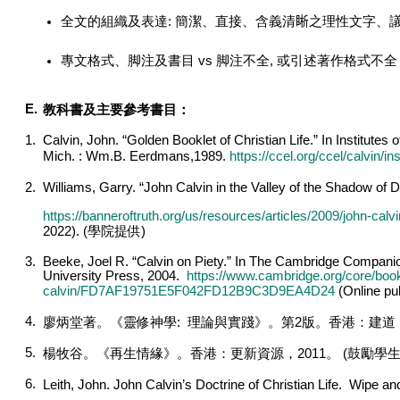
全文的組織及表達: 簡潔、直接、含義清𥇦之理性文字、議
專文格式、脚注及書目 vs 脚注不全, 或引述著作格式不全
E.
教科書及主要參考書目：
1.
Calvin, John. “Golden Booklet of Christian Life.” In Institute
Wm.B. Eerdmans,1989.
https://ccel.org/ccel/calvin/ins
Mich. :
2.
Williams, Garry. “John Calvin in the Valley of the Shadow of D
https://banneroftruth.org/us/resources/articles/2009/john-cal
2022). (
學院提供
)
3.
Beeke, Joel R. “Calvin on Piety.” In The Cambridge Compani
University Press, 2004.
https://www.cambridge.org/core/boo
calvin/FD7AF19751E5F042FD12B9C3D9EA4D24
(Online pub
4.
廖炳堂著。《靈修神學
:
理論與實踐》。第
2
版。香港：建道
5.
楊牧谷。《再生情緣》。香港：更新資源，
2011
。
(
鼓勵學
6.
Leith, John. John Calvin’s Doctrine of Christian Life. Wipe a