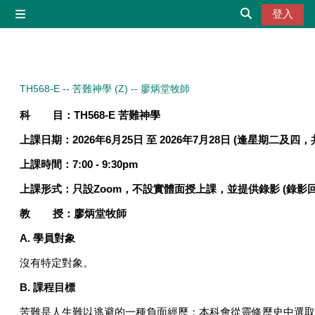
跳至主內容
登入
側板
切換搜尋輸入
TH568-E -- 苦難神學 (Z) -- 廖炳堂牧師
科 目：
TH568-E
苦難神學
上課日期：
2026
年
6
月
25
日
至
2026
年
7
月
28
日
(
逢星期二及四，
上課時間：
7:00 - 9:30pm
上課形式：
只設
Zoom
，不設實體面授上課，並提供錄影
(
錄影
教 授：廖炳堂牧師
A. 學員對象
沒有特定對象。
B.
課程目標
苦難是人生難以逃避的一種負面經歷；本科會從靈修歷史中選取