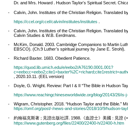
Dr. and Mrs. Howard . Hudson Taylor's Spiritual Secret. Chi
-
Calvin, John. Institutes of the Christian Religion. Translat
https://ccel.org/ccel/calvin/institutes/institutes
.
-
Calvin, John. Institutes of the Christian Religion. Translated
Calvin Studies & W.B. Eerdmans.
-
McKim, Donald. 2003. Cambridge Companions to Martin Luthe
EBSCO). (Ch.9 Luther’s spiritual journey by Jane E. Strohl).
-
Richard Baxter. 1683. Obedient Patience.
https://quod.lib.umich.edu/e/eebo2/A76190.0001.001?
c=eebo;c=eebo2;cite1=baxter%2C+richard;cite1restrict=auth
, 2020.10.11. (EEL version)
-
Doyle, G. Wright. Review: Part I & II “The Bible in Hudson Tay
https://www.reachingchineseworldwide.org/blog/20143/26/is-j-
-
Wigram, Christopher. 2018. “Hudson Taylor and the Bible.” M
https://omf.org/post/-/news-and-stories/2018/10/9/hudson-tayl
-
約翰福克斯著
;
見證出版社譯
. 1988.
《血證士》美國
:
見證
(=
https://www.gutenberg.org/files/22400/22400-h/22400-h.htm