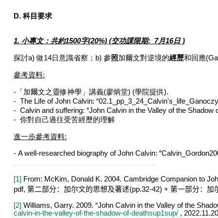
D. 科目要求
1.
小專文：共約
1500
字
(20%) (交功課限期: 7月16日 )
探討
a)
做
14
日意識省察；
b)
參
照
加爾文對逆境的
經歷
和回應
(Ga
參考資料
:
-「加爾文
之靈修神學」講義
(
廖炳堂
) (
學院提供
).
-
The Life of John Calvin: “02.1_pp_3_24_Calvin's_life_Ganoc
-
Calvin and suffering: “John Calvin in the Valley of the Shadow
-
你對自己過往受苦經歷的理解
進一步參考資料
:
-
A well-researched biography of John Calvin: “Calvin_Gordon20
[1]
From: McKim, Donald K. 2004. Cambridge Companion to John
pdf,
第二部分：加尔文的思想及著述
(pp.32-42) +
第一部分：加
[2]
Williams, Garry. 2009. “John Calvin in the Valley of the Shad
calvin-in-the-valley-of-the-shadow-of-deathsup1sup/
,
2022.11.20