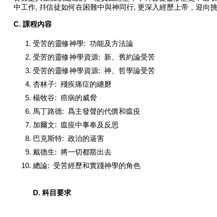
中工作
,
幷信徒如何在困難中與神同行
,
更深入經歷上帝，迎向
C.
課程內容
受苦的靈修神學: 功能及方法論
受苦的靈修神學資源: 新、舊約論受苦
受苦的靈修神學資源: 神、哲學論受苦
杏林子: 殘疾痛症的纏磿
楊牧谷: 癌病的威脅
馬丁路德: 爲主發聲的代價和瘟疫
加爾文: 瘟疫中事奉及反思
巴克斯特: 政治的逼害
戴德生: 將一切都豁出去
總論: 受苦經歷和實踐神學的角色
D. 科目要求