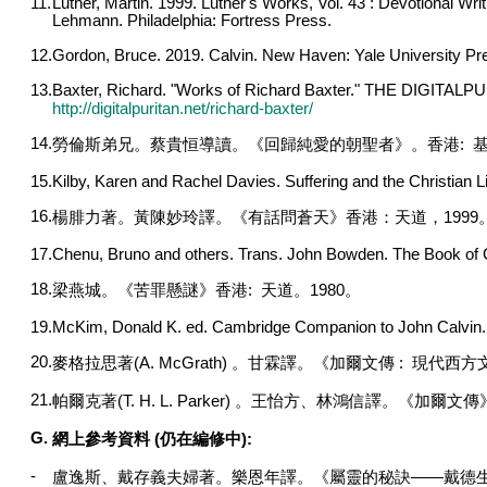
11.
Luther, Martin. 1999. Luther's Works, Vol. 43 : Devotional Wri
Lehmann. Philadelphia: Fortress Press.
12.
Gordon, Bruce. 2019. Calvin. New Haven: Yale University Pr
13.
Baxter, Richard. "Works of Richard Baxter." THE DIGITALP
http://digitalpuritan.net/richard-baxter/
14.
勞倫斯弟兄。蔡貴恒導讀。《回歸純愛的朝聖者》。香港
:
15.
Kilby, Karen and Rachel Davies. Suffering and the Christian 
16.
楊腓力著。黃陳妙玲譯。《有話問蒼天》香港：天道，
1999
17.
Chenu, Bruno and others. Trans. John Bowden. The Book of 
18.
梁燕城。《苦罪懸謎》香港
:
天道。
1980
。
19.
McKim, Donald K. ed. Cambridge Companion to John Calvin.
20.
麥格拉思著
(A. McGrath)
。甘霖譯。《加爾文傳
:
現代西方
21.
帕爾克著
(T. H. L. Parker)
。王怡方、林鴻信譯。《加爾文傳
G.
網上參考資料
(
仍在編修中
):
-
盧逸斯、戴存義夫婦著。樂恩年譯。《屬靈的秘訣
——
戴德