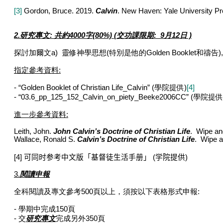
[3]
Gordon, Bruce. 2019.
Calvin
. New Haven: Yale University Pr
2.
研究專文
:
共約
4000
字
(80%)
(交功課限期: 9月12日 )
探討加爾文
a)
靈修神學思想
(
特別是他的
Golden Booklet
和禱告
)
指定參考資料
:
-
“Golden Booklet of Christian Life_Calvin” (
學院提供
)
[4]
-
“03.6_pp_125_152_Calvin_on_piety_Beeke2006CC” (
學院提供
進一步參考資料
:
Leith, John.
John Calvin’s Doctrine of Christian Life
. Wipe an
Wallace, Ronald S.
Calvin’s Doctrine of Christian Life
. Wipe a
[4]
可同时参考中文版「基督徒生活手册」
(
学院提供
)
3.
閱讀申報
全科閱讀及專文參考
500
頁以上，須按以下表格形式申報
:
-
學期中完成1
50
頁
-
交
研究專文
完成另外
350
頁