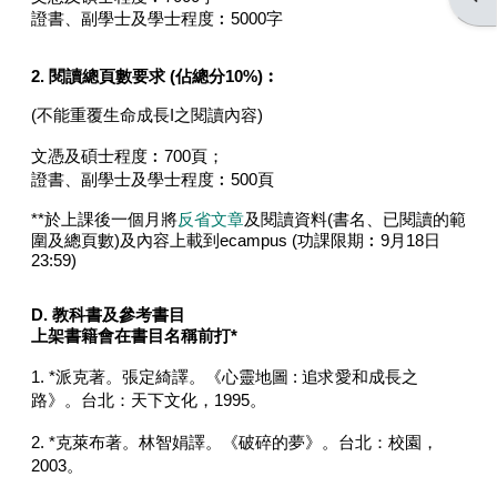
證書、副學士及學士程度︰5000字
2. 閱讀總頁數要求 (佔總分10%)︰
(不能重覆生命成長I之閱讀內容)
文憑及碩士程度︰700頁；
證書、副學士及學士程度︰500頁
**於上課後一個月將
反省文章
及閱讀資料(書名、已閱讀的範
圍及總頁數)及內容上載到ecampus (功課限期︰9月18日
23:59)
D.
教科書及參考書目
上架書籍會在書目名稱前打*
1. *派克著。張定綺譯。《心靈地圖 : 追求愛和成長之
路》。台北：天下文化，1995。
2. *克萊布著。林智娟譯。《破碎的夢》。台北：校園，
2003。