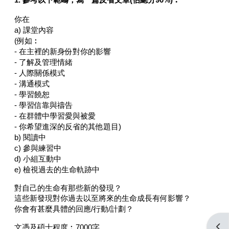
你在
a) 課堂內容
(例如︰
- 在主裡的新身份對你的影響
- 了解及管理情緒
- 人際關係模式
- 溝通模式
- 學習饒恕
- 學習信靠與禱告
- 在群體中學習愛與被愛
- 你希望進深的反省的其他題目)
b) 閱讀中
c) 參與練習中
d) 小組互動中
e) 檢視過去的生命軌跡中
對自己的生命有那些新的發現？
這些新發現對你過去以至將來的生命成長有何影響？
你會有甚麼具體的回應/行動/計劃？
Open
文憑及碩士程度︰7000字