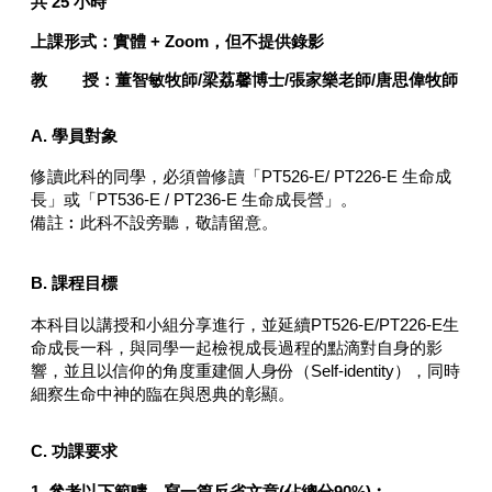
共 25 小時
上課形式：
實體 + Zoom，
但不提供錄影
教 授：
董智敏牧師/梁荔馨博士/張家樂老師/唐思偉牧師
A. 學員對象
修讀此科的同學，必須曾修讀「PT526-E/ PT226-E 生命成
長」或「PT536-E / PT236-E 生命成長營」。
備註︰此科不設旁聽，敬請留意。
B.
課程目標
本科目以講授和小組分享進行，並延續PT526-E/PT226-E生
命成長一科，與同學一起檢視成長過程的點滴對自身的影
響，並且以信仰的角度重建個人身份（Self-identity），同時
細察生命中神的臨在與恩典的彰顯。
C. 功課要求
1. 參考以下範疇，寫一篇反省文章(佔總分90%)︰