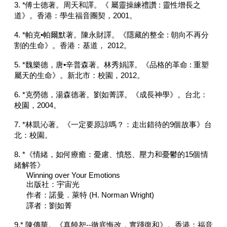
3. *傅士德著。周天和譯。《 屬靈操練禮讚 : 靈性增長之
道》。香港：學生福音團契，2001。
4. *帕克•帕爾默著。陳永財譯。《隱藏的整全 : 朝向不再分
割的生命》。香港：基道， 2012。
5. *魏樂德，唐•辛普森著。林秀娟譯。《品格的革命 : 重塑
屬天的生命》。新北市：校園，2012。
6. *克勞德，湯森德著。劉如菁譯。《成長神學》。台北：
校園，2004。
7. *林凱沁著。《一定要原諒嗎？：走出錯待的9個故事》台
北：校園。
8. *《情緒，如何療癒：憂慮、憤怒、壓力和憂鬱的15個情
緒解答》
Winning over Your Emotions
出版社：宇宙光
作者：諾曼．萊特 (H. Norman Wright)
譯者：劉如菁
9.* 陳傳華。《真饒恕--徹底悔改，實踐復和》。香港：福音