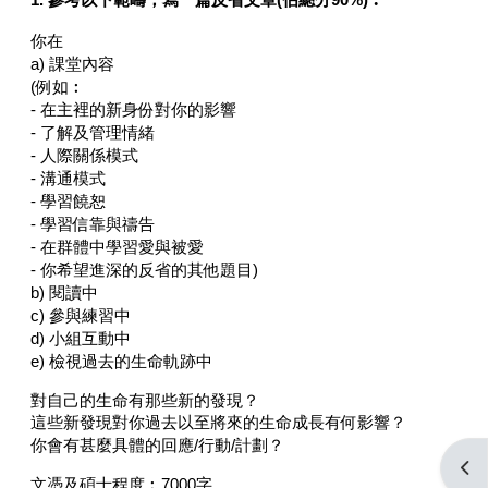
你在
a) 課堂內容
(例如︰
- 在主裡的新身份對你的影響
- 了解及管理情緒
- 人際關係模式
- 溝通模式
- 學習饒恕
- 學習信靠與禱告
- 在群體中學習愛與被愛
- 你希望進深的反省的其他題目)
b) 閱讀中
c) 參與練習中
d) 小組互動中
e) 檢視過去的生命軌跡中
對自己的生命有那些新的發現？
這些新發現對你過去以至將來的生命成長有何影響？
你會有甚麼具體的回應/行動/計劃？
打开
文憑及碩士程度︰7000字