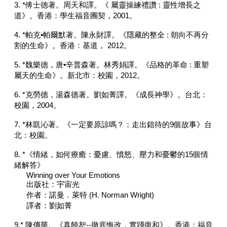
3. *傅士德著。周天和譯。《 屬靈操練禮讚 : 靈性增長之
道》。香港：學生福音團契，2001。
4. *帕克•帕爾默著。陳永財譯。《隱藏的整全 : 朝向不再分
割的生命》。香港：基道， 2012。
5. *魏樂德，唐•辛普森著。林秀娟譯。《品格的革命 : 重塑
屬天的生命》。新北市：校園，2012。
6. *克勞德，湯森德著。劉如菁譯。《成長神學》。台北：
校園，2004。
7. *林凱沁著。《一定要原諒嗎？：走出錯待的9個故事》台
北：校園。
8. *《情緒，如何療癒：憂慮、憤怒、壓力和憂鬱的15個情
緒解答》
Winning over Your Emotions
出版社：宇宙光
作者：諾曼．萊特 (H. Norman Wright)
譯者：劉如菁
9.* 陳傳華。《真饒恕--徹底悔改，實踐復和》。香港：福音