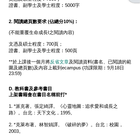
證書、副學士及學士程度︰5000字
2. 閱讀總頁數要求 (佔總分10%)︰
(不能重覆生命成長I之閱讀內容)
文憑及碩士程度︰700頁；
證書、副學士及學士程度︰500頁
**於上課後一個月將
反省文章
及閱讀資料(書名、已閱讀的範
圍及總頁數)及內容上載到ecampus (功課限期︰9月18日
23:59)
D.
教科書及參考書目
上架書籍會在書目名稱前打*
1. *派克著。張定綺譯。《心靈地圖 : 追求愛和成長之
路》。台北：天下文化，1995。
2. *克萊布著。林智娟譯。《破碎的夢》。台北：校園，
2003。