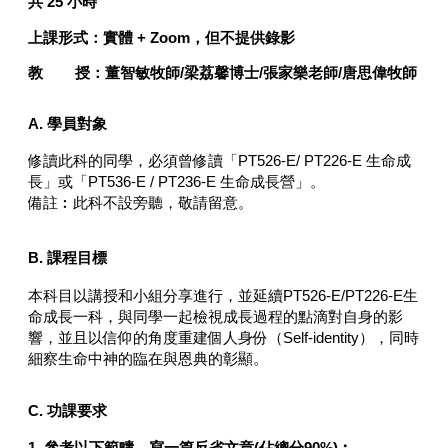
共 25 小時
上課形式：
實體 + Zoom，
但不提供錄影
教 授：
董智敏牧師/梁荔馨博士/張家樂老師/唐思偉牧師
A. 學員對象
修讀此科的同學，必須曾修讀「PT526-E/ PT226-E 生命成
長」或「PT536-E / PT236-E 生命成長營」。
備註︰此科不設旁聽，敬請留意。
B.
課程目標
本科目以講授和小組分享進行，並延續PT526-E/PT226-E生
命成長一科，與同學一起檢視成長過程的點滴對自身的影
響，並且以信仰的角度重建個人身份（Self-identity），同時
細察生命中神的臨在與恩典的彰顯。
C. 功課要求
1. 參考以下範疇，寫一篇反省文章(佔總分90%)︰