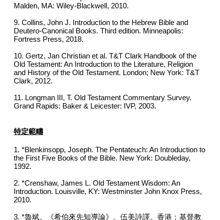
Malden, MA: Wiley-Blackwell, 2010.
9. Collins, John J. Introduction to the Hebrew Bible and
Deutero-Canonical Books. Third edition. Minneapolis:
Fortress Press, 2018.
10. Gertz, Jan Christian et al. T&T Clark Handbook of the
Old Testament: An Introduction to the Literature, Religion
and History of the Old Testament. London; New York: T&T
Clark, 2012.
11.
Longman III, T. Old Testament Commentary Survey.
Grand Rapids: Baker & Leicester: IVP, 2003.
特定範疇
1.
*Blenkinsopp, Joseph. The Pentateuch: An Introduction to
the First Five Books of the Bible. New York: Doubleday,
1992.
2. *Crenshaw, James L. Old Testament Wisdom: An
Introduction. Louisville, KY: Westminster John Knox Press,
2010.
3
.
*魯斌。《希伯來先知導論》。伍美詩譯。香港：基督教