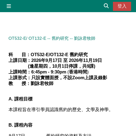
跳至主內容
登入
側板
切換搜尋輸入
OT532-E/ OT132-E -- 舊約研究 -- 劉詠君牧師
科 目：
OT532-E/OT132-E 舊約研究
上課日期：
2026年9月17日 至 2026年11月19日
(
逢星期
四，10月1日停課，共9課
)
上課時間：6
:45pm - 9:30pm
(
香港時間
)
上課形式：
只設實體面授，不設Zoom上課及錄影
教 授：
劉詠君牧師
A.
課程目標
本課程旨在導引學員認識舊約的歷史、文學及神學。
B.
課程內容