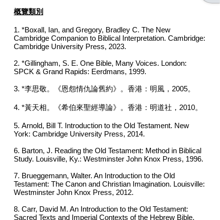
概覽類別
1.
*Boxall, Ian, and Gregory, Bradley C. The New
Cambridge Companion to Biblical Interpretation. Cambridge:
Cambridge University Press, 2023.
2.
*Gillingham, S. E. One Bible, Many Voices. London:
SPCK & Grand Rapids: Eerdmans, 1999.
3.
*李思敬。《恩怨情仇論舊約》。香港：明風，2005。
4.
*黃天相。《希伯來聖經導論》。香港：明道社，2010。
5. Arnold, Bill T. Introduction to the Old Testament. New
York: Cambridge University Press, 2014.
6. Barton, J. Reading the Old Testament: Method in Biblical
Study. Louisville, Ky.: Westminster John Knox Press, 1996.
7.
Brueggemann, Walter. An Introduction to the Old
Testament: The Canon and Christian Imagination. Louisville:
Westminster John Knox Press, 2012.
8. Carr, David M. An Introduction to the Old Testament:
Sacred Texts and Imperial Contexts of the Hebrew Bible.