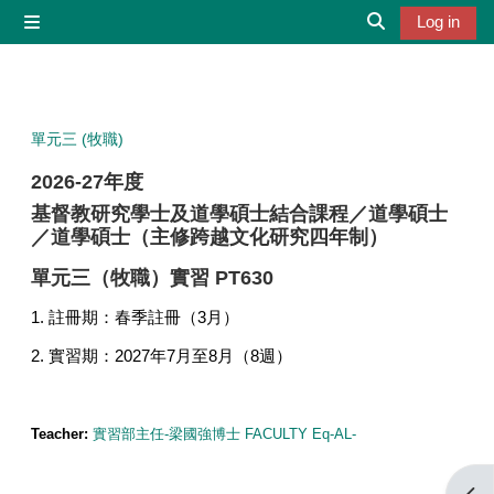
Skip to main content
Log in
Side panel
Toggle search 
單元三 (牧職)
2026-27年度
基督教研究學士及道學碩士結合課程／
道學碩士
／道學碩士（主修跨越文化研究四年制）
單元三（牧職）實習 PT630
1. 註冊期：春季註冊（3月）
2. 實習期：2027年7月至8月（8週）
Teacher:
實習部主任-梁國強博士 FACULTY Eq-AL-