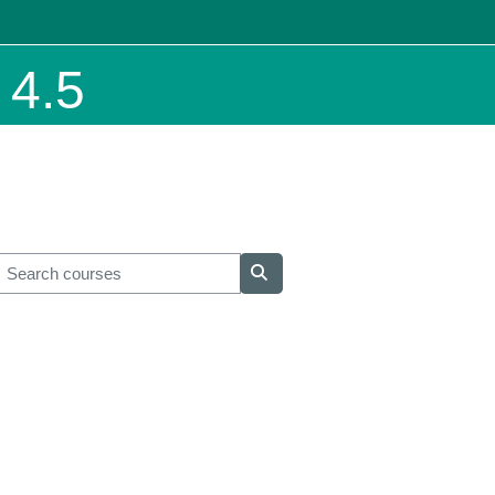
.5
earch courses
Search courses