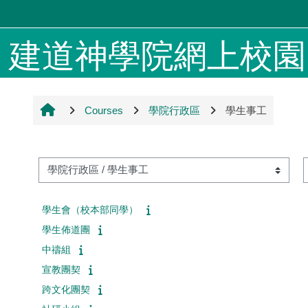
Skip to main content
建道神學院網上校園 4
Courses
學院行政區
學生事工
S
Course categories
學生會（校本部同學）
學生佈道團
中禱組
宣教團契
跨文化團契