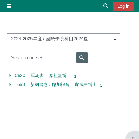
Skip to main content
Log in
Side panel
Toggle search 
Course categories
Search courses
Search courses
NTC620 -- 羅馬書 -- 葉祖漩博士
NTT653 -- 新約書卷︰路加福音 -- 鄺成中博士