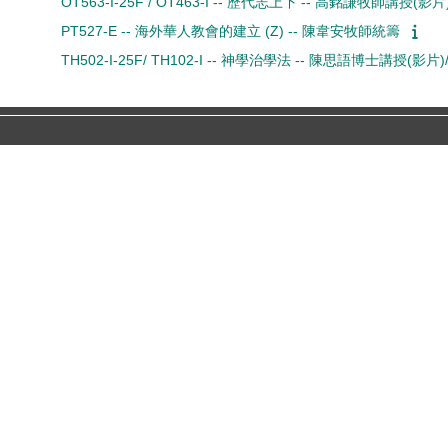
OT563-I-25F / OT463-I -- 歷代志上下 -- 高銘謙牧師講授(
PT527-E -- 海外華人教會的建立 (Z) -- 陳韋安牧師統籌
TH502-I-25F/ TH102-I -- 神學治學法 -- 陳思語博士講授(