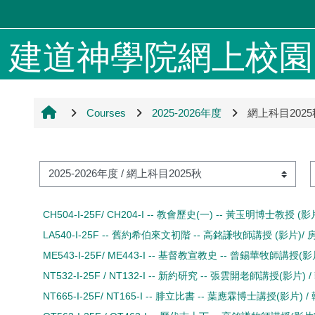
Skip to main content
建道神學院網上校園 4
Courses
2025-2026年度
網上科目2025
S
Course categories
CH504-I-25F/ CH204-I -- 教會歷史(一) -- 黃玉明博士教授
LA540-I-25F -- 舊約希伯來文初階 -- 高銘謙牧師講授 (影片)
ME543-I-25F/ ME443-I -- 基督教宣教史 -- 曾錫華牧師講授
NT532-I-25F / NT132-I -- 新約研究 -- 張雲開老師講授(影片
NT665-I-25F/ NT165-I -- 腓立比書 -- 葉應霖博士講授(影片