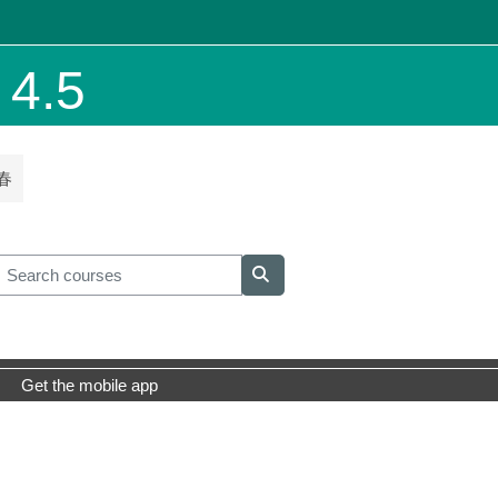
.5
春
earch courses
Search courses
Get the mobile app