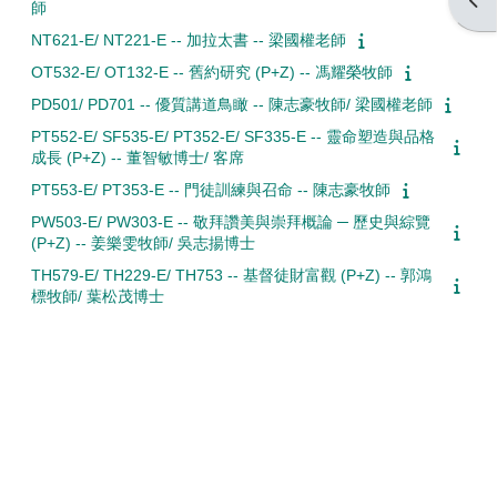
Open
師
NT621-E/ NT221-E -- 加拉太書 -- 梁國權老師
OT532-E/ OT132-E -- 舊約研究 (P+Z) -- 馮耀榮牧師
PD501/ PD701 -- 優質講道鳥瞰 -- 陳志豪牧師/ 梁國權老師
PT552-E/ SF535-E/ PT352-E/ SF335-E -- 靈命塑造與品格
成長 (P+Z) -- 董智敏博士/ 客席
PT553-E/ PT353-E -- 門徒訓練與召命 -- 陳志豪牧師
PW503-E/ PW303-E -- 敬拜讚美與崇拜概論 ─ 歷史與綜覽
(P+Z) -- 姜樂雯牧師/ 吳志揚博士
TH579-E/ TH229-E/ TH753 -- 基督徒財富觀 (P+Z) -- 郭鴻
標牧師/ 葉松茂博士