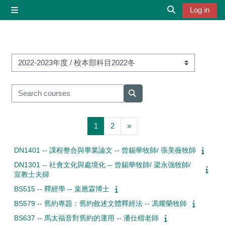
Skip to main content
Log in
Side panel
Toggle search 
Course categories
Search courses
Search courses
Page 1
Page 2
Next page
1
2
»
DN1401 -- 課程整合與畢業論文 -- 曾錫華牧師/ 張美薇牧師
DN1301 -- 社會文化與處境化 -- 曾錫華牧師/ 梁永強牧師/
宣教士夫婦
BS515 -- 釋經學 -- 葉應霖博士
BS579 -- 舊約專題：舊約敘述文體釋經法 -- 馮耀榮牧師
BS637 -- 馬太福音對舊約的運用 -- 潘仕楷老師