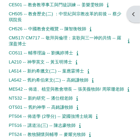
CE501 -- 教會教導事工與門徒訓練 -- 姜樂雯牧師
CH505 -- 教會歷史(二) ：中世紀與宗教改革的前後 -- 蔡少
Open
琪院長
CH526 -- 中國教會史概覽 -- 陳智衡牧師
CM517/ CM717 -- 敬拜與倫理：哀歌與三一神的共情 -- 羅
潔盈博士
CO511 -- 輔導理論 -- 劉佩婷博士
LA210 -- 神學英文 -- 黃玉明博士
LA514 -- 新約希臘文(二) -- 葉應霖博士
LA542 -- 舊約希伯來文(二) -- 高銘謙牧師
ME542 -- 佈道、植堂與教會增長 -- 張美薇牧師/ 周翠珊老師
NT532 -- 新約研究 -- 潘仕楷老師
OT501 -- 舊約神學 -- 高銘謙牧師
PT504 -- 佈道學 (2學分) -- 梁國強博士統籌
PT516 -- 講道法(三) -- 陳志豪牧師
PT524 -- 教牧關懷與輔導 -- 麥耀光牧師