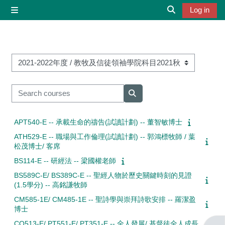
Skip to main content
Log in
Side panel
Toggle search 
Course categories
Search courses
Search courses
APT540-E -- 承載生命的禱告(試讀計劃) -- 董智敏博士
ATH529-E -- 職場與工作倫理(試讀計劃) -- 郭鴻標牧師 / 葉
松茂博士/ 客席
BS114-E -- 研經法 -- 梁國權老師
BS589C-E/ BS389C-E -- 聖經人物於歷史關鍵時刻的見證
(1.5學分) -- 高銘謙牧師
CM585-1E/ CM485-1E -- 聖詩學與崇拜詩歌安排 -- 羅潔盈
博士
CO513-E/ PT551-E/ PT351-E -- 全人發展/ 基督徒全人成長